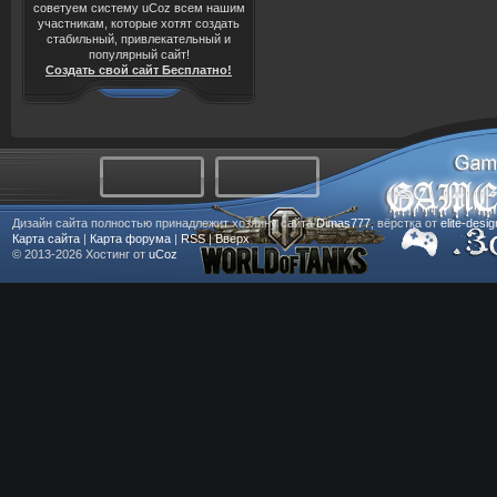
советуем систему uCoz всем нашим
участникам, которые хотят создать
стабильный, привлекательный и
популярный сайт!
Создать свой сайт Бесплатно!
Дизайн сайта полностью принадлежит хозяину сайта
Dimas777
, вёрстка от
elite-desi
Карта сайта
|
Карта форума
|
RSS
|
Вверх
© 2013-2026
Хостинг от
uCoz