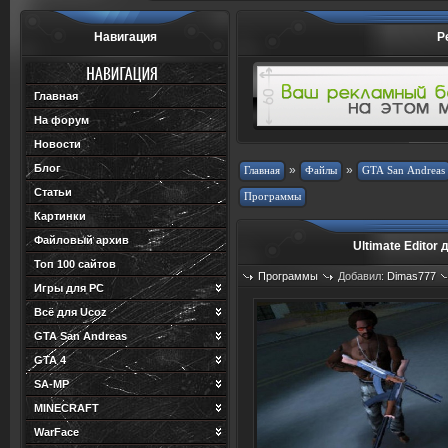
Навигация
Р
Главная
На форум
Новости
Блог
»
»
Статьи
Картинки
Файловый архив
Ultimate Editor
Топ 100 сайтов
Программы
Добавил:
Dimas777
Игры для PC
Просмотров: 834
Загрузок: 215
Всё для Ucoz
GTA San Andreas
GTA 4
SA-MP
MINECRAFT
WarFace