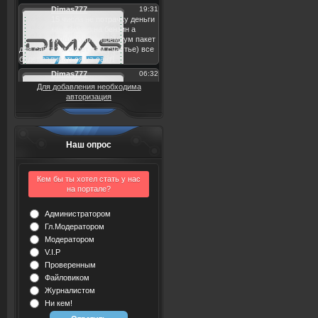
Для добавления необходима
авторизация
Наш опрос
Кем бы ты хотел стать у нас
на портале?
Администратором
Гл.Модератором
Модератором
V.I.P
Проверенным
Файловиком
Журналистом
Ни кем!