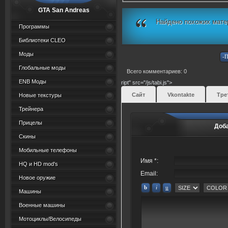
GTA San Andreas
Найдено похожих мате
Программы
Библиотеки CLEO
Моды
Глобальные моды
Всего комментариев: 0
ENB Моды
ript" src="/js/tabi.js">
Сайт
Vkontakte
Тре
Новые текстуры
Трейнера
Прицелы
Доб
Скины
Мобильные телефоны
Имя *:
HQ и HD mod's
Email:
Новое оружие
Машины
Военные машины
Мотоциклы/Велосипеды