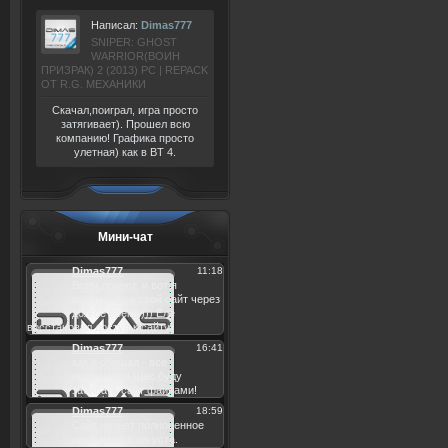
Написал:
Dimas777
SNIPER: GHOST
WARRIOR(ВОИН
ПРИЗРАК) 2 (2013) РС | REPACK
ОТ R.G. МЕХАНИКИ
Скачал,поиграл, игра просто
затягивает). Прошел всю
компанию! Графика просто
улетная) как в BT 4.
Мини-чат