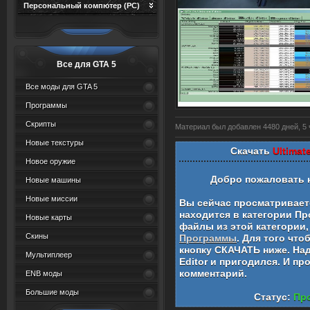
Персональный компютер (PC)
Все для GTA 5
Все моды для GTA 5
Программы
Скрипты
Материал был добавлен 4480 дней, 5 ч
Новые текстуры
Скачать
Ultimat
Новое оружие
Добро пожаловать 
Новые машины
Новые миссии
Вы сейчас просматривае
находится в категории
Пр
Новые карты
файлы из этой категории,
Скины
Программы
. Для того чт
кнопку СКАЧАТЬ ниже. На
Мультиплеер
Editor
и пригодился. И пр
комментарий.
ENB моды
Большие моды
Статус:
Про