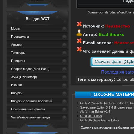
Поде
Все для WOT
Источник:
Неизвестно
Моды
Автор:
Brad Brooks
Программы
E-mail автора:
Неизвес
Ангары
Что заменяет данный ф
Текстуры
Прицелы
Скачать файл (Я.Ди
Сборки модов(Mod Pack)
Последняя загру
XVM (Oленемер)
Теги к материалу:
Editor
,
ul
Иконки
Шкурки
Шкурки с зонами пробитий
GTA V Console Texture Editor 1.3 be
Savegame Editor 3.1.4 (Новая верс
Оригинальные файлы
Alci's Img Editor v1.5
RusGXT Editor
Читы/запрещенные моды
GTA:SA Save Game Editor
Схожие материалы выбраны по