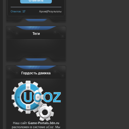
Ответов:
17
Архив
|
Результаты
Теги
Гордость движка
Наш сайт
Game-Portals.3dn.ru
расположен в системе
uCoz
. Мы