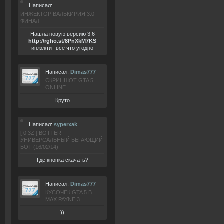
Написал:
ИНЖЕКТОР ВАЛЬКИРИЯ 3.0
ФИНАЛ
Нашла новую версию 3.6
ht
tp:/
/rgho.
st/8P
nXkM7KS
инжектит все что угодно
Написал:
Dimas777
СКРИНШОТ GTA 5
ONLINE
Круто
Написал:
syperxak
[ 0.3Z ] BOTTER -
УНИВЕРСАЛЬНЫЙ БЕГАЮЩИЙ
БОТ (16/02/14)
Где кнопка скачать?
Написал:
Dimas777
КУСОЧЕК GTA 5 В
MAX PAYNE 3
))