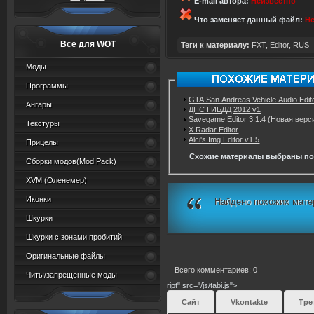
E-mail автора:
Неизвестно
Что заменяет данный файл:
Не
Все для WOT
Теги к материалу:
FXT
,
Editor
,
RUS
Моды
Программы
GTA San Andreas Vehicle Audio Edit
Ангары
ДПС ГИБДД 2012 v1
Savegame Editor 3.1.4 (Новая верс
Текстуры
X Radar Editor
Alci's Img Editor v1.5
Прицелы
Схожие материалы выбраны по
Сборки модов(Mod Pack)
XVM (Oленемер)
Иконки
Найдено похожих мате
Шкурки
Шкурки с зонами пробитий
Оригинальные файлы
Всего комментариев: 0
Читы/запрещенные моды
ript" src="/js/tabi.js">
Сайт
Vkontakte
Тре