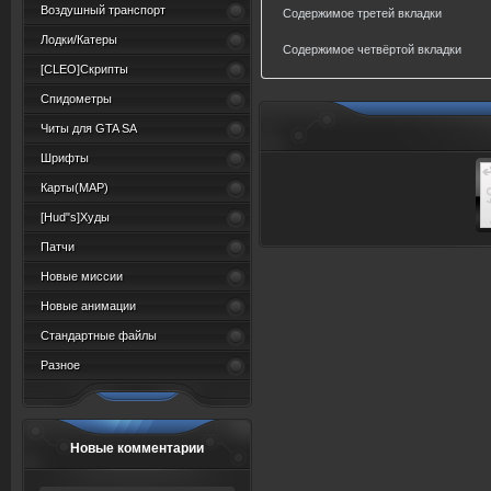
Воздушный транспорт
Содержимое третей вкладки
Лодки/Катеры
Содержимое четвёртой вкладки
[CLEO]Скрипты
Спидометры
Читы для GTA SA
Шрифты
Карты(MAP)
[Hud"s]Худы
Патчи
Новые миссии
Новые анимации
Стандартные файлы
Разное
Новые комментарии