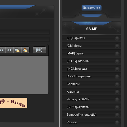
SA-MP
[FS]Скрипты
[GM]Моды
[MAP]Карты
[PLUG]Плагины
[INC]Инклюды
[APP]Программы
Серверы
Клиенты
Читы для SAMP
[CLEO]Скрипты
Sampgui(интерфейс)
Разное