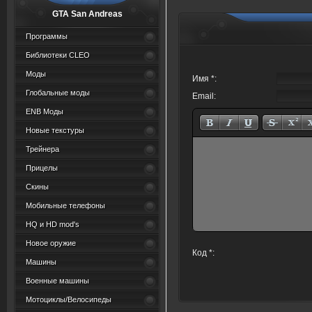
GTA San Andreas
Программы
Библиотеки CLEO
Моды
Имя *:
Глобальные моды
Email:
ENB Моды
Новые текстуры
Трейнера
Прицелы
Скины
Мобильные телефоны
HQ и HD mod's
Новое оружие
Код *:
Машины
Военные машины
Мотоциклы/Велосипеды