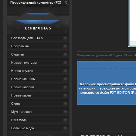
Персональный компютер (PC)
Все для GTA 5
Все моды для GTA 5
Программы
Скрипты
Материал был добавлен 4478 дней, 21 час, 4
Новые текстуры
Новое оружие
Новые машины
Вы сейчас просматриваете файл
Новые миссии
категории, перейдите по этой сс
понравился файл
FXT EDITOR (Ru
Новые карты
Скины
Мультиплеер
ENB моды
Большие моды