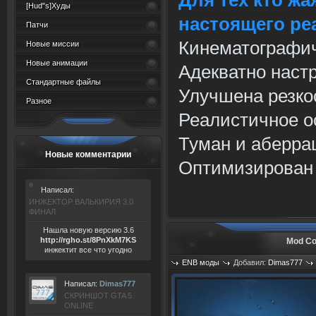
Для тех кто жа
[Hud"s]Худы
настоящего ре
Патчи
Кинематографич
Новые миссии
Новые анимации
Адекватно настр
Стандартные файлы
Улучшена резко
Разное
Реалистичное о
Туман и аберра
Новые комментарии
Оптимизирован 
Написал:
ИНЖЕКТОР ВАЛЬКИРИЯ 3.0
ФИНАЛ
Нашла новую версию 3.6
ht
tp:/
/rgho.
st/8P
nXkM7KS
Mod Co
инжектит все что угодно
ENB моды
Добавил:
Dimas777
Просмотров: 904
Написал:
Dimas777
СКРИНШОТ GTA 5
ONLINE