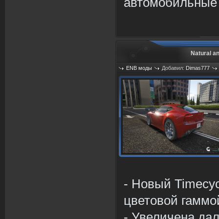
автомобильные 
Natural a
ENB моды
Добавил:
Dimas777
Просмотров: 1123
- Новый Timecyc
цветовой гаммо
- Увеличена да