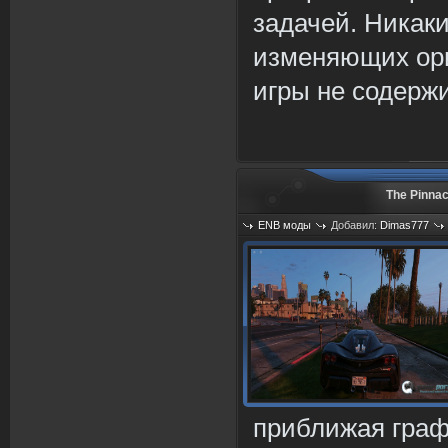
задачей. Никак
изменяющих ори
игры не содержи
The Pinnac
ENB моды
Добавил:
Dimas777
Просмотров: 1198
приближая граф