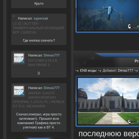
Круто
Написал:
syperxak
[ 0.3Z ] BOTTER -
УНИВЕРСАЛЬНЫЙ БЕГАЮЩИЙ
БОТ (16/02/14)
Где кнопка скачать?
Написал:
Dimas777
КУСОЧЕК GTA 5 В
Pr
MAX PAYNE 3
ENB моды
Добавил:
Dimas777
))
Просмотров: 1128
Написал:
Dimas777
SNIPER: GHOST
WARRIOR(ВОИН
ПРИЗРАК) 2 (2013) РС | REPACK
ОТ R.G. МЕХАНИКИ
Скачал,поиграл, игра просто
затягивает). Прошел всю
компанию! Графика просто
улетная) как в BT 4.
последнюю верс