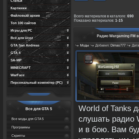
Статьи
Картинки
Файловый архив
Всего материалов в каталоге
:
690
Показано материалов
:
1-15
Топ 100 сайтов
Игры для PC
Радио Wargaming FM в
Всё для Ucoz
GTA San Andreas
Моды
Добавил:
Dimas777
Дата
GTA 4
SA-MP
MINECRAFT
WarFace
Персональный компютер (PC)
World of Tanks 
Все для GTA 5
слушать радио 
Все моды для GTA 5
и в бою. Вам бу
Программы
Скрипты