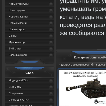
управлять им, 
Новые текстуры
уменьшать гром
Новое оружие
кстати, ведь на
Новые машины
проводятся разл
Новые миссии
Новые карты
же сообщаются б
Скины
Мультиплеер
ENB моды
Большие моды
Контурные зоны проби
Шкурки с зонами пробитий
Добав
Просмотров: 2945
GTA 4
Моды для GTA 4
ENB моды
Программы
Скины для GTA 4