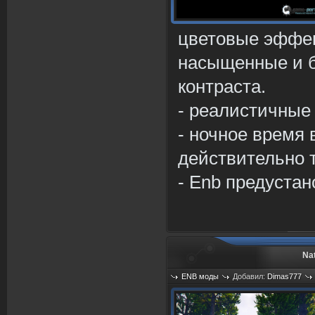
цветовые эффек
насыщенные и б
контраста.
- реалистичные
- ночное время 
действительно 
- Enb предустан
Nat
ENB моды
Добавил:
Dimas777
Просмотров: 1347