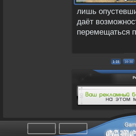
лишь опустевш
даёт возможнос
перемещаться п
1-15
16-30
Р