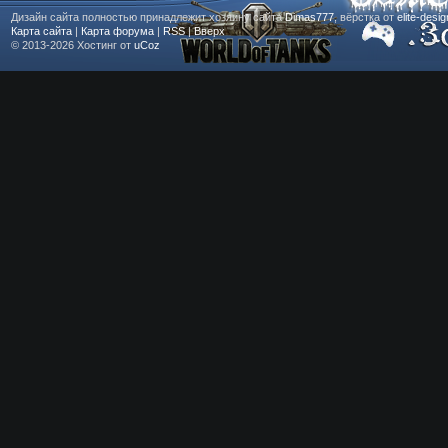
Дизайн сайта полностью принадлежит хозяину сайта
Dimas777
, вёрстка от
elite-desi
Карта сайта
|
Карта форума
|
RSS
|
Вверх
© 2013-2026
Хостинг от
uCoz