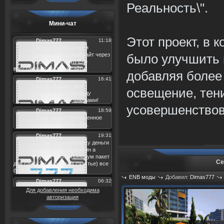
Реальность\".
Мини-чат
Этот проект, в 
было улучшить п
добавляя более
освещение, тени
усовершенствов
Ce
ENB моды
Добавил:
Dimas777
Просмотров: 1287
Для добавления необходима
авторизация