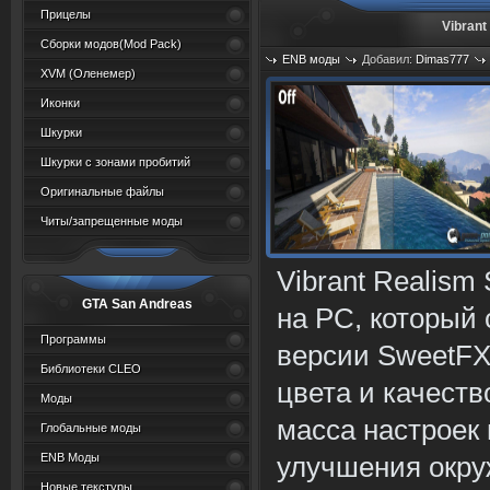
Прицелы
Vibrant
Сборки модов(Mod Pack)
ENB моды
Добавил:
Dimas777
XVM (Oленемер)
Просмотров: 2721
Иконки
Шкурки
Шкурки с зонами пробитий
Оригинальные файлы
Читы/запрещенные моды
Vibrant Realism
GTA San Andreas
на PC, который
Программы
версии SweetFX
Библиотеки CLEO
цвета и качеств
Моды
масса настроек
Глобальные моды
ENB Моды
улучшения окру
Новые текстуры