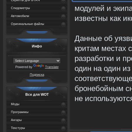
Скрипты для GTA 4
модулей и экипа
Спидометры
известны как и
Автомобили
Оригинальные файлы
Данные об уязв
критам местах 
Инфо
разработки и п
один на один из
Powered by
Translate
Подписка
соответствующе
бронебойным сн
Все для WOT
не используютс
Моды
Программы
Ангары
Текстуры