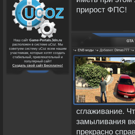
прирост ФПС!
Наш сайт
Game-Portals.3dn.ru
GTA 
расположен в системе
uCoz
. Мы
советуем систему uCoz всем нашим
ENB моды
Добавил:
Dimas777
участникам, которые хотят создать
Просмотров: 1086
стабильный, привлекательный и
популярный сайт!
Создать свой сайт Бесплатно!
сглаживание. Ч
замыливания вк
прекрасно спра