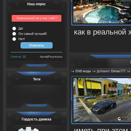
Наш опрос
Уникальный ли у нас сайт?
Да!
как в реальной 
Он самый лучший!
Нет!
Ответов:
11
Архив
|
Результаты
ENB моды
Добавил:
Dimas777
Просмотров: 1422
Теги
Гордость движка
иметь при этом