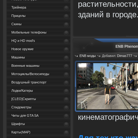
растительности,
Трейнера
зданий в городе
Прицелы
Скины
Мобильные телефоны
HQ и HD mod's
ENB Phenom3
Новое оружие
ENB моды
Добавил:
Dimas777
Машины
Просмотров: 1759
Военные машины
Мотоциклы/Велосипеды
Воздушный транспорт
Лодки/Катеры
[CLEO]Скрипты
Спидометры
кинематографич
Читы для GTA SA
Шрифты
Карты(MAP)