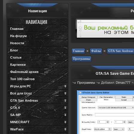
Навигация
Р
Главная
На форум
Новости
Блог
»
»
Статьи
Картинки
Файловый архив
GTA:SA Save Game Ed
Топ 100 сайтов
Программы
Добавил:
Dimas777
Игры для PC
Просмотров: 1360
Загрузок: 1
Всё для Ucoz
GTA San Andreas
GTA 4
SA-MP
MINECRAFT
WarFace