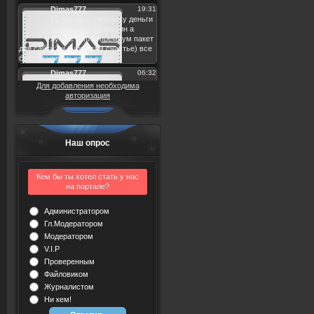
Для добавления необходима
авторизация
Наш опрос
Кем бы ты хотел стать у нас
на портале?
Администратором
Гл.Модератором
Модератором
V.I.P
Проверенным
Файловиком
Журналистом
Ни кем!