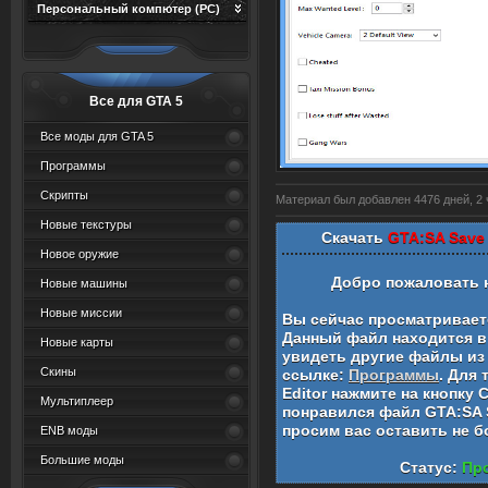
Персональный компютер (PC)
Все для GTA 5
Все моды для GTA 5
Программы
Скрипты
Материал был добавлен 4476 дней, 2 ч
Новые текстуры
Скачать
GTA:SA Save
Новое оружие
Добро пожаловать 
Новые машины
Новые миссии
Вы сейчас просматривае
Данный файл находится в
Новые карты
увидеть другие файлы из 
Скины
ссылке:
Программы
. Для
Editor
нажмите на кнопку 
Мультиплеер
понравился файл
GTA:SA 
просим вас оставить не 
ENB моды
Большие моды
Статус:
Про