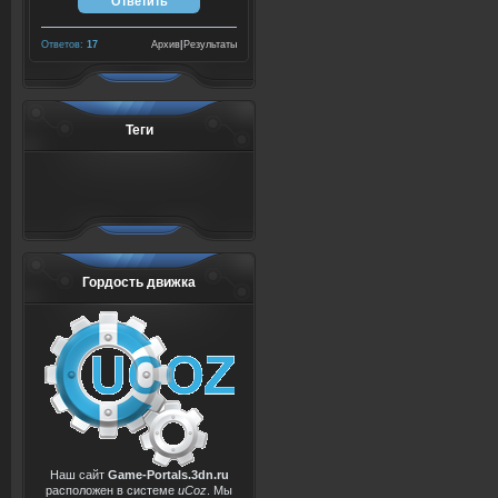
Ответов:
17
Архив
|
Результаты
Теги
Гордость движка
Наш сайт
Game-Portals.3dn.ru
расположен в системе
uCoz
. Мы