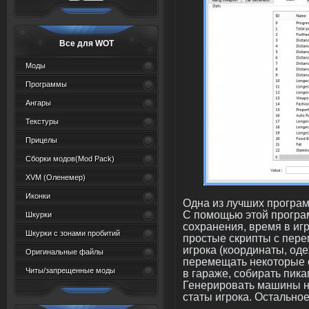
Все для WOT
Моды
Программы
Ангары
Текстуры
Прицелы
Сборки модов(Mod Pack)
XVM (Oленемер)
Иконки
Одна из лучших програм
С помощью этой програ
Шкурки
сохранения, время в игр
Шкурки с зонами пробитий
простые скрипты с пер
игрока (координаты, одеж
Оригинальные файлы
перемещать некоторые 
Читы/запрещенные моды
в гараже, собирать пика
Генерировать машины 
статы игрока. Остально