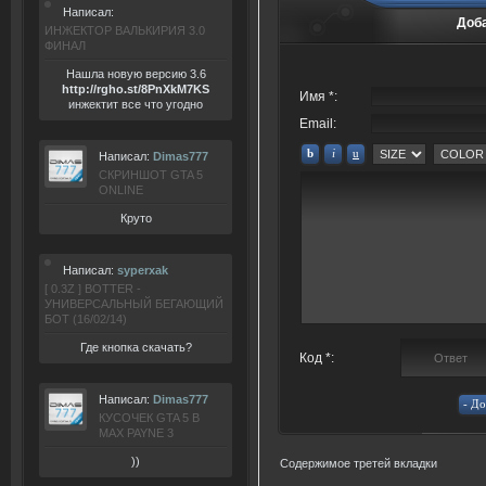
Написал:
Доб
ИНЖЕКТОР ВАЛЬКИРИЯ 3.0
ФИНАЛ
Нашла новую версию 3.6
ht
tp:/
/rgho.
st/8P
nXkM7KS
Имя *:
инжектит все что угодно
Email:
Написал:
Dimas777
СКРИНШОТ GTA 5
ONLINE
Круто
Написал:
syperxak
[ 0.3Z ] BOTTER -
УНИВЕРСАЛЬНЫЙ БЕГАЮЩИЙ
БОТ (16/02/14)
Где кнопка скачать?
Код *:
Написал:
Dimas777
КУСОЧЕК GTA 5 В
MAX PAYNE 3
))
Содержимое третей вкладки