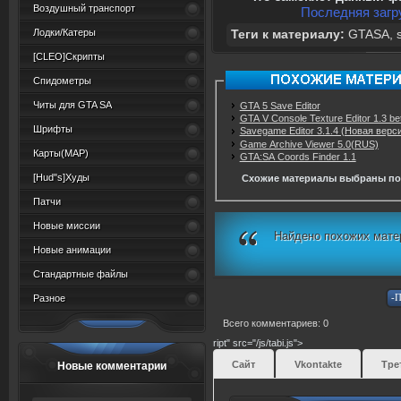
Воздушный транспорт
Последняя загру
Лодки/Катеры
Теги к материалу:
GTASA
,
[CLEO]Скрипты
Спидометры
Читы для GTA SA
GTA 5 Save Editor
GTA V Console Texture Editor 1.3 be
Шрифты
Savegame Editor 3.1.4 (Новая верс
Game Archive Viewer 5.0(RUS)
Карты(MAP)
GTA:SA Coords Finder 1.1
[Hud"s]Худы
Схожие материалы выбраны по
Патчи
Новые миссии
Найдено похожих мате
Новые анимации
Стандартные файлы
Разное
Всего комментариев: 0
ript" src="/js/tabi.js">
Сайт
Vkontakte
Тре
Новые комментарии