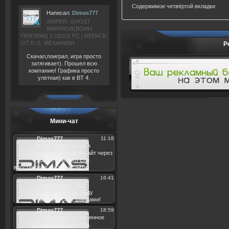
Содержимое четвёртой вкладки
Написал:
Dimas777
SNIPER: GHOST
WARRIOR(ВОИН
ПРИЗРАК) 2 (2013) РС | REPACK
ОТ R.G. МЕХАНИКИ
Р
Скачал,поиграл, игра просто
затягивает). Прошел всю
компанию! Графика просто
улетная) как в BT 4.
Мини-чат