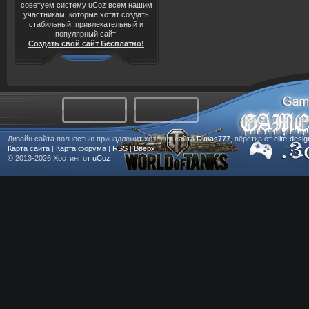
советуем систему uCoz всем нашим
участникам, которые хотят создать
стабильный, привлекательный и
популярный сайт!
Создать свой сайт Бесплатно!
Дизайн сайта полностью принадлежит хозяину сайта
Dimas777
, вёрстка от
elite-desi
Карта сайта
|
Карта форума
|
RSS
|
Вверх
© 2013-2026
Хостинг от
uCoz