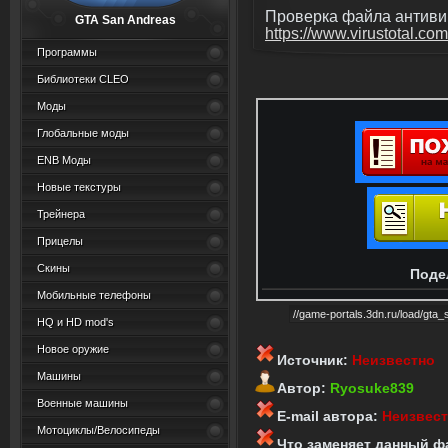
Проверка файла антиви
GTA San Andreas
https://www.virustotal.com
Программы
Библиотеки CLEO
Моды
Глобальные моды
ENB Моды
Новые текстуры
Трейнера
Прицелы
Скины
Поде
Мобильные телефоны
HQ и HD mod's
Новое оружие
Источник:
Неизвестно
Машины
Автор:
Ryosuke839
Военные машины
E-mail автора:
Неизвес
Мотоциклы/Велосипеды
Что заменяет данный ф