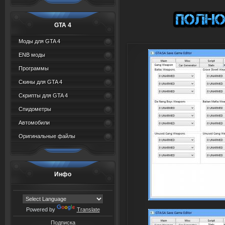
GTA 4
Моды для GTA 4
ENB моды
Программы
Скины для GTA 4
Скрипты для GTA 4
Спидометры
Автомобили
Оригинальные файлы
Инфо
Powered by
Translate
Подписка