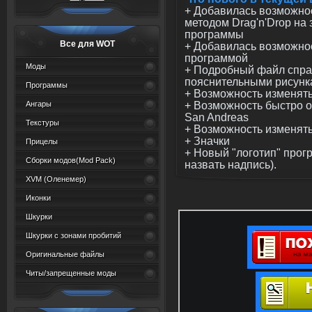
+ Добавилась возможно
методом Drag'n'Drop на
программы
Все для WOT
+ Добавилась возможно
программой
Моды
+ Подробный файл спра
пояснительными рисунк
Программы
+ Возможность изменят
+ Возможность быстро о
Ангары
San Andreas
Текстуры
+ Возможность изменят
+ Значки
Прицелы
+ Новый "логотип" прог
Сборки модов(Mod Pack)
назвать надпись).
XVM (Oленемер)
Иконки
Шкурки
Шкурки с зонами пробитий
Оригинальные файлы
Читы/запрещенные моды