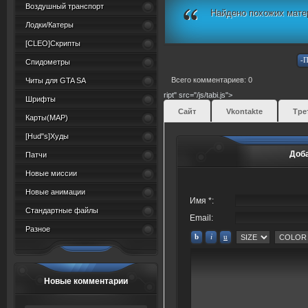
Воздушный транспорт
Найдено похожих мате
Лодки/Катеры
[CLEO]Скрипты
Спидометры
Всего комментариев: 0
Читы для GTA SA
ript" src="/js/tabi.js">
Шрифты
Сайт
Vkontakte
Тре
Карты(MAP)
[Hud"s]Худы
Доб
Патчи
Новые миссии
Новые анимации
Имя *:
Стандартные файлы
Email:
Разное
Новые комментарии