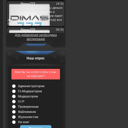
Для добавления необходима
авторизация
Наш опрос
Кем бы ты хотел стать у нас
на портале?
Администратором
Гл.Модератором
Модератором
V.I.P
Проверенным
Файловиком
Журналистом
Ни кем!