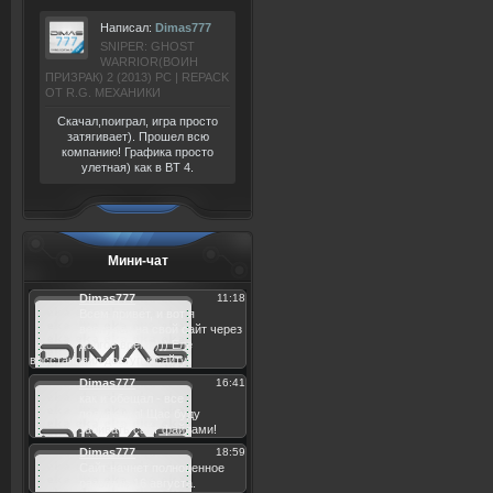
Написал:
Dimas777
SNIPER: GHOST
WARRIOR(ВОИН
ПРИЗРАК) 2 (2013) РС | REPACK
ОТ R.G. МЕХАНИКИ
Скачал,поиграл, игра просто
затягивает). Прошел всю
компанию! Графика просто
улетная) как в BT 4.
Мини-чат