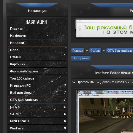
Навигация
Р
Главная
На форум
Новости
Блог
»
»
Статьи
Картинки
Файловый архив
Inteface Editor Visual
Топ 100 сайтов
Программы
Добавил:
Dimas777
Игры для PC
Просмотров: 1483
Загрузок: 1
Всё для Ucoz
GTA San Andreas
GTA 4
SA-MP
MINECRAFT
WarFace