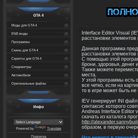
GTA 4
Моды для GTA 4
Interface Editor Visual 
ENB моды
расстановки элементов 
Программы
Данная программа пред
Скины для GTA 4
расстановки элементов 
С помощью этой програ
Скрипты для GTA 4
брони, здоровья, денег и
Спидометры
Также можете перемести
места.
Автомобили
У этой программы есть о
Оригинальные файлы
все четко, если на карти
то в игре может быть не
IEV генерирует INI фай
синтаксис которого совп
Инфо
Andreas Interface Edito
скачать из каталога про
http://alexander.sannybu
образом, в первую очер
Powered by
Translate
Подписка
Что нового в текущей 