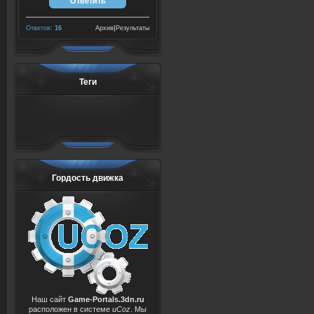
Ответов:
16
Архив
|
Результаты
Теги
Гордость движка
Наш сайт
Game-Portals.3dn.ru
расположен в системе
uCoz
. Мы