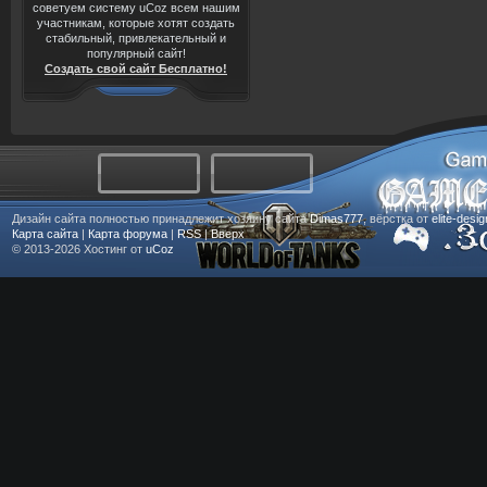
советуем систему uCoz всем нашим
участникам, которые хотят создать
стабильный, привлекательный и
популярный сайт!
Создать свой сайт Бесплатно!
Дизайн сайта полностью принадлежит хозяину сайта
Dimas777
, вёрстка от
elite-desi
Карта сайта
|
Карта форума
|
RSS
|
Вверх
© 2013-2026
Хостинг от
uCoz