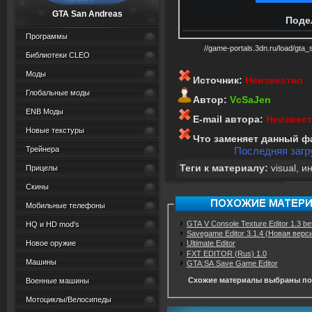
GTA San Andreas
Поде
Программы
Библиотеки CLEO
Моды
Источник:
Неизвестно
Глобальные моды
Автор:
VcSaJen
ENB Моды
E-mail автора:
Неизвес
Новые текстуры
Что заменяет данный ф
Трейнера
Последняя загру
Теги к материалу:
visual
,
и
Прицелы
Скины
Мобильные телефоны
GTA V Console Texture Editor 1.3 be
HQ и HD mod's
Savegame Editor 3.1.4 (Новая верс
Новое оружие
Ultimate Editor
FXT EDITOR (Rus) 1.0
Машины
GTA:SA Save Game Editor
Схожие материалы выбраны по
Военные машины
Мотоциклы/Велосипеды