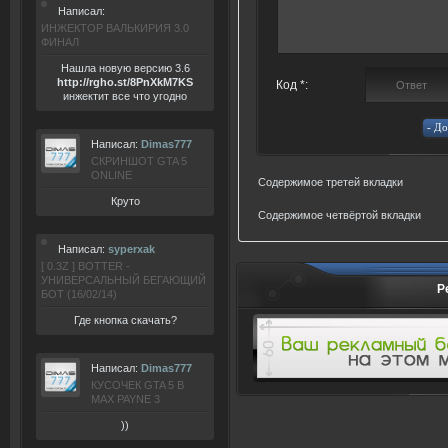
Написал:
ИНЖЕКТОР ВАЛЬКИРИЯ 3.0
ФИНАЛ
Нашла новую версию 3.6
ht
tp:/
/rgho.
st/8P
nXkM7KS
Код *:
инжектит все что угодно
Написал:
Dimas777
СКРИНШОТ GTA 5
ONLINE
Содержимое третей вкладки
Круто
Содержимое четвёртой вкладки
Написал:
syperxak
[ 0.3Z ] BOTTER -
УНИВЕРСАЛЬНЫЙ БЕГАЮЩИЙ
Р
БОТ (16/02/14)
Где кнопка скачать?
Написал:
Dimas777
КУСОЧЕК GTA 5 В
MAX PAYNE 3
))