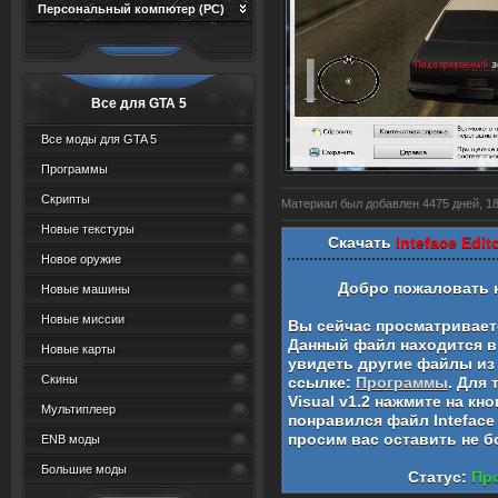
Персональный компютер (PC)
Все для GTA 5
Все моды для GTA 5
Программы
Скрипты
Материал был добавлен 4475 дней, 18
Новые текстуры
Скачать
Inteface Edito
Новое оружие
Добро пожаловать 
Новые машины
Новые миссии
Вы сейчас просматривае
Данный файл находится в
Новые карты
увидеть другие файлы из 
Скины
ссылке:
Программы
. Для
Visual v1.2
нажмите на кно
Мультиплеер
понравился файл
Inteface
просим вас оставить не 
ENB моды
Большие моды
Статус:
Про