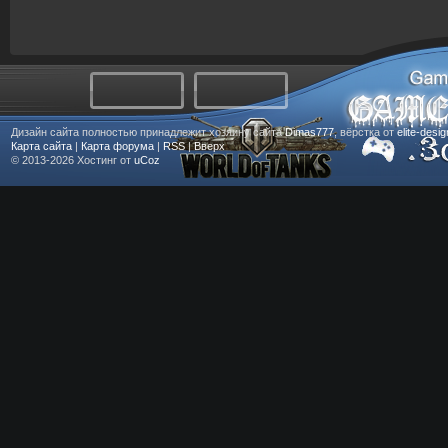
Дизайн сайта полностью принадлежит хозяину сайта
Dimas777
, вёрстка от
elite-desi
Карта сайта
|
Карта форума
|
RSS
|
Вверх
© 2013-2026
Хостинг от
uCoz