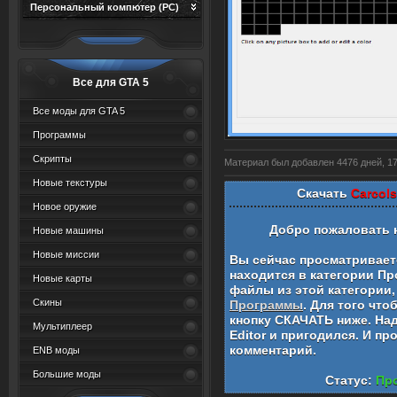
Персональный компютер (PC)
Все для GTA 5
Все моды для GTA 5
Программы
Скрипты
Материал был добавлен 4476 дней, 17 
Новые текстуры
Скачать
Carcols
Новое оружие
Добро пожаловать 
Новые машины
Новые миссии
Вы сейчас просматривае
находится в категории
Пр
Новые карты
файлы из этой категории,
Скины
Программы
. Для того чт
кнопку СКАЧАТЬ ниже. На
Мультиплеер
Editor
и пригодился. И пр
комментарий.
ENB моды
Большие моды
Статус:
Про