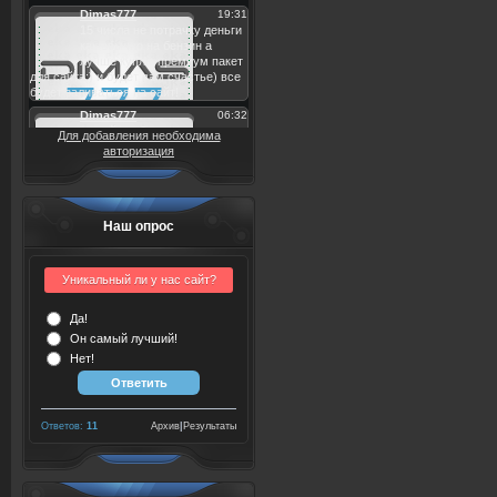
Для добавления необходима
авторизация
Наш опрос
Уникальный ли у нас сайт?
Да!
Он самый лучший!
Нет!
Ответов:
11
Архив
|
Результаты