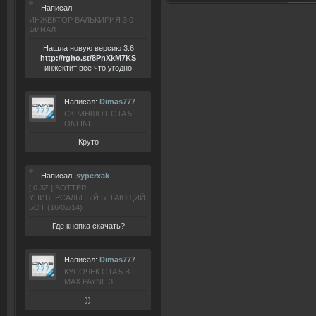
Написал:
ИНЖЕКТОР ВАЛЬКИРИЯ 3.0
ФИНАЛ
Нашла новую версию 3.6
ht
tp:/
/rgho.
st/8P
nXkM7KS
инжектит все что угодно
Написал:
Dimas777
СКРИНШОТ GTA 5
ONLINE
Круто
Написал:
syperxak
[ 0.3Z ] BOTTER -
УНИВЕРСАЛЬНЫЙ БЕГАЮЩИЙ
БОТ (16/02/14)
Где кнопка скачать?
Написал:
Dimas777
КУСОЧЕК GTA 5 В
MAX PAYNE 3
))