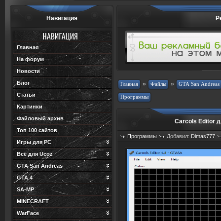
Навигация
Р
Главная
На форум
Новости
Блог
»
»
Статьи
Картинки
Файловый архив
Carcols Editor 
Топ 100 сайтов
Программы
Добавил:
Dimas777
Игры для PC
Просмотров: 1217
Загрузок: 1
Всё для Ucoz
GTA San Andreas
GTA 4
SA-MP
MINECRAFT
WarFace