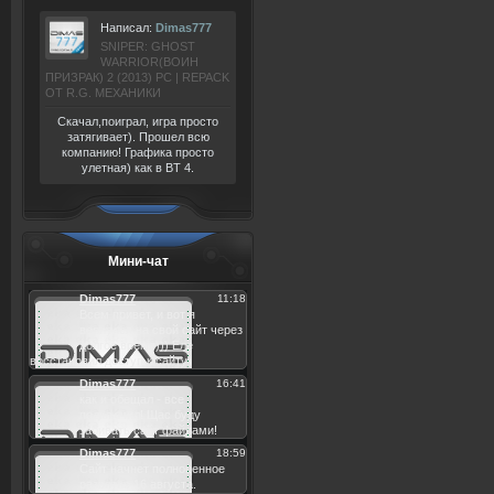
Написал:
Dimas777
SNIPER: GHOST
WARRIOR(ВОИН
ПРИЗРАК) 2 (2013) РС | REPACK
ОТ R.G. МЕХАНИКИ
Скачал,поиграл, игра просто
затягивает). Прошел всю
компанию! Графика просто
улетная) как в BT 4.
Мини-чат