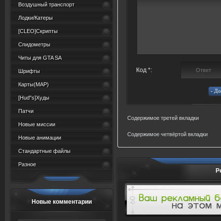
Воздушный транспорт
Лодки/Катеры
[CLEO]Скрипты
Спидометры
Читы для GTA SA
Код *:
Шрифты
Карты(MAP)
[Hud"s]Худы
Патчи
Содержимое третей вкладки
Новые миссии
Содержимое четвёртой вкладки
Новые анимации
Стандартные файлы
Разное
Р
Новые комментарии