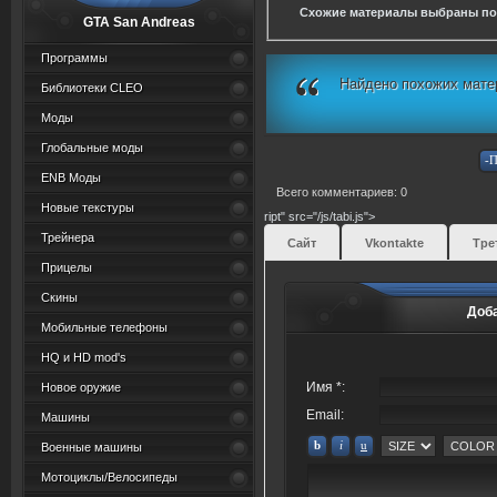
Схожие материалы выбраны по
GTA San Andreas
Программы
Найдено похожих мате
Библиотеки CLEO
Моды
Глобальные моды
ENB Моды
Всего комментариев: 0
Новые текстуры
ript" src="/js/tabi.js">
Трейнера
Сайт
Vkontakte
Тре
Прицелы
Скины
Доб
Мобильные телефоны
HQ и HD mod's
Имя *:
Новое оружие
Email:
Машины
Военные машины
Мотоциклы/Велосипеды