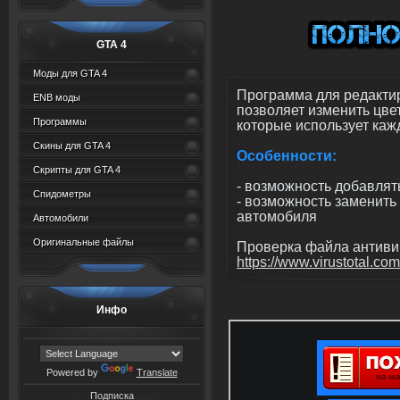
GTA 4
Моды для GTA 4
Программа для редакт
ENB моды
позволяет изменить цве
Программы
которые использует каж
Скины для GTA 4
Особенности:
Скрипты для GTA 4
- возможность добавлят
Спидометры
- возможность заменить
автомобиля
Автомобили
Оригинальные файлы
Проверка файла антивир
https://www.virustotal.com
Инфо
Powered by
Translate
Подписка