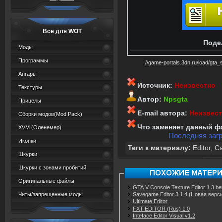
Все для WOT
Поде
Моды
Программы
Ангары
Источник:
Неизвестно
Текстуры
Автор:
Npsgta
Прицелы
E-mail автора:
Неизвес
Сборки модов(Mod Pack)
Что заменяет данный ф
XVM (Oленемер)
Последняя загр
Иконки
Теги к материалу:
Editor
,
Ca
Шкурки
Шкурки с зонами пробитий
Оригинальные файлы
GTA V Console Texture Editor 1.3 be
Читы/запрещенные моды
Savegame Editor 3.1.4 (Новая верс
Ultimate Editor
FXT EDITOR (Rus) 1.0
Inteface Editor Visual v1.2