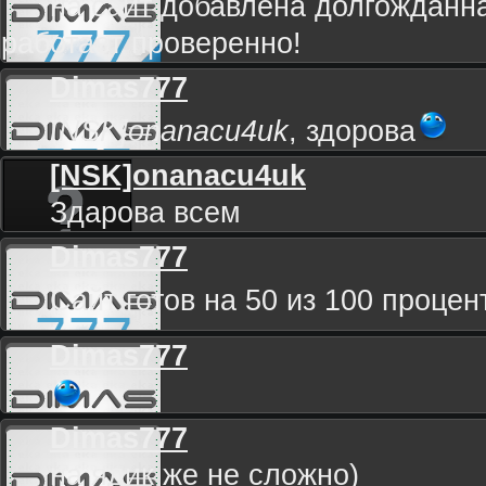
на сайт добавлена долгожданна
работает проверенно!
Dimas777
[NSK]onanacu4uk
, здорова
[NSK]onanacu4uk
Здарова всем
Dimas777
Сайт готов на 50 из 100 проце
Dimas777
Dimas777
на ядик же не сложно)