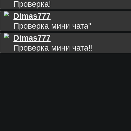
Проверка!
Dimas777
Проверка мини чата"
Dimas777
Проверка мини чата!!