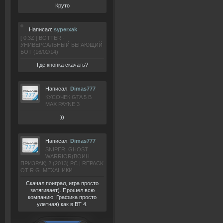
Круто
Написал:
syperxak
[ 0.3Z ] BOTTER -
УНИВЕРСАЛЬНЫЙ БЕГАЮЩИЙ
БОТ (16/02/14)
Где кнопка скачать?
Написал:
Dimas777
КУСОЧЕК GTA 5 В
MAX PAYNE 3
))
Написал:
Dimas777
SNIPER: GHOST
WARRIOR(ВОИН
ПРИЗРАК) 2 (2013) РС | REPACK
ОТ R.G. МЕХАНИКИ
Скачал,поиграл, игра просто
затягивает). Прошел всю
компанию! Графика просто
улетная) как в BT 4.