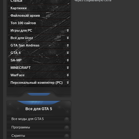
Через социальную сеть
Статьи
Картинки
Файловый архив
Топ 100 сайтов
Игры для PC
Всё для Ucoz
GTA San Andreas
GTA 4
SA-MP
MINECRAFT
WarFace
Персональный компютер (PC)
Все для GTA 5
Все моды для GTA 5
Программы
Скрипты