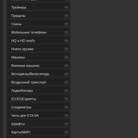
Трейнера
Прицелы
Скины
Мобильные телефоны
HQ и HD mod's
Новое оружие
Машины
Военные машины
Мотоциклы/Велосипеды
Воздушный транспорт
Лодки/Катеры
[CLEO]Скрипты
Спидометры
Читы для GTA SA
Шрифты
Карты(MAP)