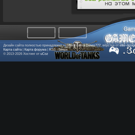
Дизайн сайта полностью принадлежит хозяину сайта
Dimas777
, вёрстка от
elite-desi
Карта сайта
|
Карта форума
|
RSS
|
Вверх
© 2013-2026
Хостинг от
uCoz