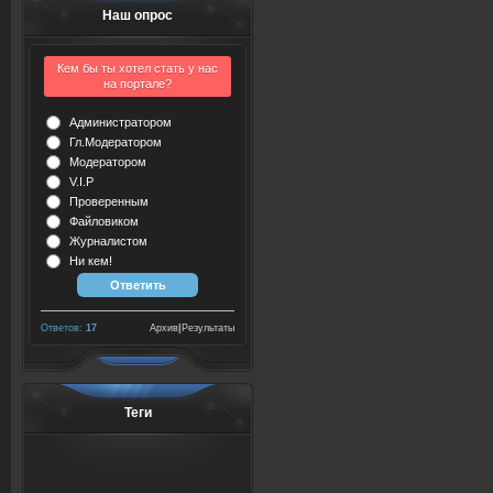
Наш опрос
Кем бы ты хотел стать у нас
на портале?
Администратором
Гл.Модератором
Модератором
V.I.P
Проверенным
Файловиком
Журналистом
Ни кем!
Ответов:
17
Архив
|
Результаты
Теги