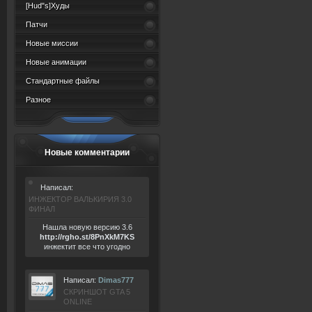
[Hud"s]Худы
Патчи
Новые миссии
Новые анимации
Стандартные файлы
Разное
Новые комментарии
Написал:
ИНЖЕКТОР ВАЛЬКИРИЯ 3.0
ФИНАЛ
Нашла новую версию 3.6
ht
tp:/
/rgho.
st/8P
nXkM7KS
инжектит все что угодно
Написал:
Dimas777
СКРИНШОТ GTA 5
ONLINE