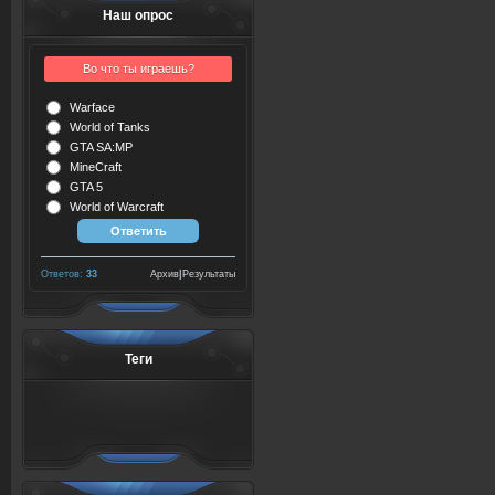
Наш опрос
Во что ты играешь?
Warface
World of Tanks
GTA SA:MP
MineCraft
GTA 5
World of Warcraft
Ответов:
33
Архив
|
Результаты
Теги