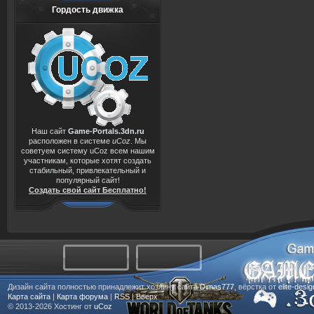
Гордость движка
Наш сайт
Game-Portals.3dn.ru
расположен в системе
uCoz
. Мы
советуем систему uCoz всем нашим
участникам, которые хотят создать
стабильный, привлекательный и
популярный сайт!
Создать свой сайт Бесплатно!
Дизайн сайта полностью принадлежит хозяину сайта
Dimas777
, вёрстка от
elite-desi
Карта сайта
|
Карта форума
|
RSS
|
Вверх
© 2013-2026
Хостинг от
uCoz