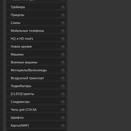
Трейнера
Прицелы
Скины
Мобильные телефоны
HQ и HD mod's
Новое оружие
Машины
Военные машины
Мотоциклы/Велосипеды
Воздушный транспорт
Лодки/Катеры
[CLEO]Скрипты
Спидометры
Читы для GTA SA
Шрифты
Карты(MAP)