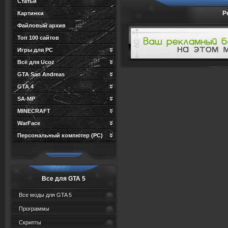
Статьи
Р
Картинки
Файловый архив
Топ 100 сайтов
Игры для PC
Всё для Ucoz
GTA San Andreas
GTA 4
SA-MP
MINECRAFT
WarFace
Персональный компютер (PC)
Все для GTA 5
Все моды для GTA 5
Программы
Скрипты