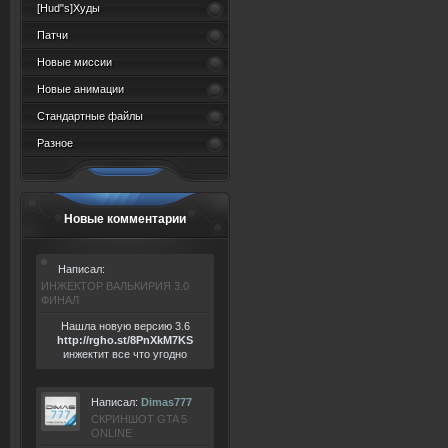
[Hud"s]Худы
Патчи
Новые миссии
Новые анимации
Стандартные файлы
Разное
Новые комментарии
Написал:
ИНЖЕКТОР ВАЛЬКИРИЯ 3.0
ФИНАЛ
Нашла новую версию 3.6
ht
tp:/
/rgho.
st/8P
nXkM7KS
инжектит все что угодно
Написал:
Dimas777
СКРИНШОТ GTA 5
ONLINE