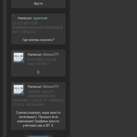
Круто
Написал:
syperxak
[ 0.3Z ] BOTTER -
УНИВЕРСАЛЬНЫЙ БЕГАЮЩИЙ
БОТ (16/02/14)
Где кнопка скачать?
Написал:
Dimas777
КУСОЧЕК GTA 5 В
MAX PAYNE 3
))
Написал:
Dimas777
SNIPER: GHOST
WARRIOR(ВОИН
ПРИЗРАК) 2 (2013) РС | REPACK
ОТ R.G. МЕХАНИКИ
Скачал,поиграл, игра просто
затягивает). Прошел всю
компанию! Графика просто
улетная) как в BT 4.