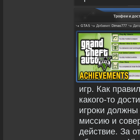
Трофеи и дос
GTA 5
Добавил:
Dimas777
Дата
игр. Как прави
какого-то дост
игроки должны
миссию и сове
действие. За о