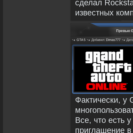
сделал Rocksta
известных ком
Превью G
GTA 5
Добавил:
Dimas777
Дата
Фактически, у 
многопользова
Все, что есть 
приглашение в