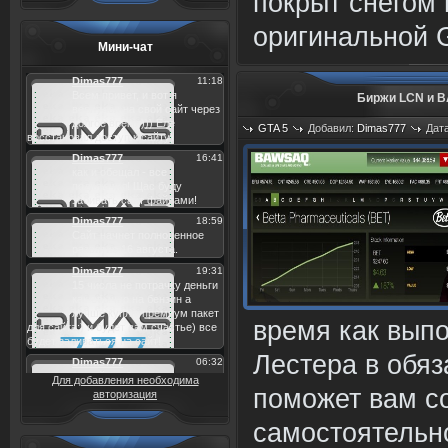
покрыт снегом
оригинальной 
Мини-чат
Биржи LCN и B
GTA 5
Добавил:
Dimas777
Дата
время как вып
Лестера в обя
Для добавления необходима
поможет вам с
авторизация
самостоятельн