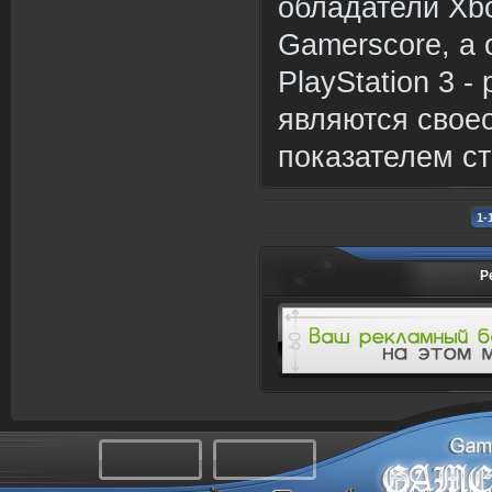
обладатели Xb
Gamerscore, а
PlayStation 3 -
являются свое
показателем ст
1-
Р