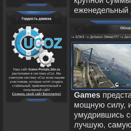
крупной суммы
еженедельный 
Гордость движка
Обзор
GTA 5
Добавил:
Dimas777
Дата
Наш сайт
Game-Portals.3dn.ru
расположен в системе
uCoz
. Мы
советуем систему uCoz всем нашим
участникам, которые хотят создать
стабильный, привлекательный и
популярный сайт!
Games
предста
Создать свой сайт Бесплатно!
мощную силу, 
умудрившись с
лучшую, самую