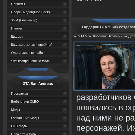
Прицелы
Сборки модов(Mod Pack)
XVM (Oленемер)
Гардероб GTA 5: как создав
Иконки
GTA 5
Добавил:
Dimas777
Дата
Шкурки
Шкурки с зонами пробитий
Оригинальные файлы
Читы/запрещенные моды
GTA San Andreas
Программы
разработчиков 
Библиотеки CLEO
появились в о
Моды
над ними не р
Глобальные моды
персонажей. И
ENB Моды
Новые текстуры