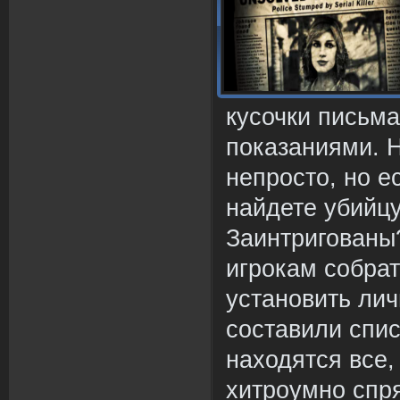
кусочки письм
показаниями. Н
непросто, но е
найдете убийц
Заинтригованы
игрокам собрат
установить ли
составили спис
находятся все
хитроумно спря