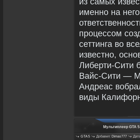
из самых извес
именно на нег
ответственност
процессом соз
сеттинга во вс
известно, осно
Либерти-Сити 
Вайс-Сити — М
Андреас вобра
виды Калифорн
Мультиплеер GTA 5
GTA 5
Добавил:
Dimas777
Дата