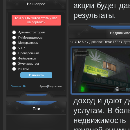
акции будет да
Наш опрос
результаты.
Кем бы ты хотел стать у нас
на портале?
Администратором
Недвижимос
Гл.Модератором
GTA 5
Добавил:
Dimas777
Дата
Модератором
V.I.P
Проверенным
Файловиком
Журналистом
Ни кем!
Ответов:
16
Архив
|
Результаты
доход и дают д
услугам. В бол
Теги
недвижимость 