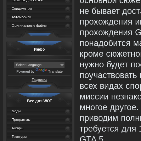
основной сюже
Скрипты для GTA 4
не бывает дост
Спидометры
Автомобили
прохождения и
Оригинальные файлы
прохождения G
понадобится м
Инфо
кроме сюжетно
нужно будет по
Powered by
Translate
поучаствовать 
Подписка
всех видах спо
миссии незнак
Все для WOT
многое другое.
Моды
приводим полны
Программы
требуется для
Ангары
Текстуры
GTA 5.