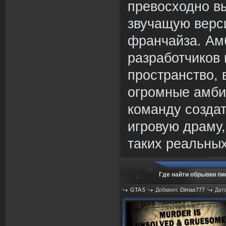
превосходно в
звучащую верси
франчайза. Ам
разработчиков
пространство, в
огромные амби
команду созда
игровую драму
таких реальных
Где найти обрывки пис
GTA 5
Добавил:
Dimas777
Дата