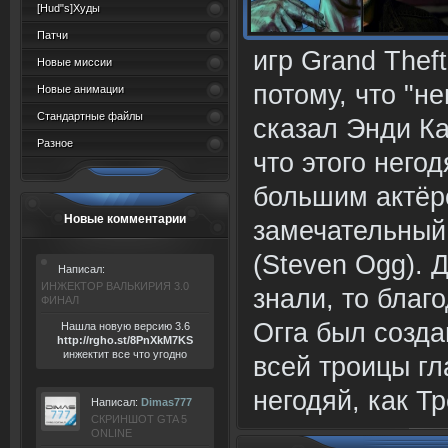
[Hud"s]Худы
Патчи
игр Grand Theft
Новые миссии
потому, что "не
Новые анимации
Стандартные файлы
сказал Энди Ка
Разное
что этого него
большим актёр
Новые комментарии
замечательный
(Steven Ogg). 
Написал:
ИНЖЕКТОР ВАЛЬКИРИЯ 3.0
знали, то благ
ФИНАЛ
Огга был созд
Нашла новую версию 3.6
ht
tp:/
/rgho.
st/8P
nXkM7KS
инжектит все что угодно
всей троицы гл
негодяй, как Т
Написал:
Dimas777
СКРИНШОТ GTA 5
ONLINE