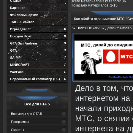
Статьи
Всего материалов в каталоге
:
36
Показано материалов
:
1-15
Картинки
Файловый архив
Как обойти ограничение МТС "Бе
Топ 100 сайтов
Полезные хаки
Добавил:
Dimas77
Игры для PC
измени
Просмотров: 1534
Всё для Ucoz
GTA San Andreas
GTA 4
SA-MP
MINECRAFT
WarFace
Персональный компютер (PC)
Дело в том, чт
интернетом на
Все для GTA 5
начали приход
Все моды для GTA 5
МТС, о снятии 
Программы
интернета на д
Скрипты