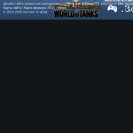
Дизайн сайта полностью принадлежит хозяину сайта
Dimas777
, вёрстка от
elite-desi
Карта сайта
|
Карта форума
|
RSS
|
Вверх
© 2013-2026
Хостинг от
uCoz