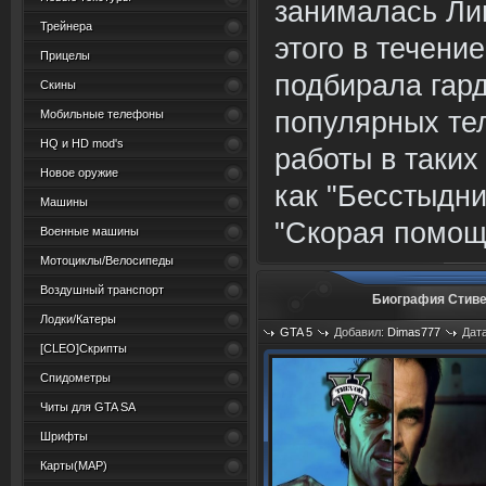
занималась Ли
Трейнера
этого в течени
Прицелы
подбирала гар
Скины
популярных тел
Мобильные телефоны
HQ и HD mod's
работы в таких
Новое оружие
как "Бесстыдни
Машины
"Скорая помощь
Военные машины
Мотоциклы/Велосипеды
Воздушный транспорт
Биография Стивен
Лодки/Катеры
GTA 5
Добавил:
Dimas777
Дата
[CLEO]Скрипты
Спидометры
Читы для GTA SA
Шрифты
Карты(MAP)