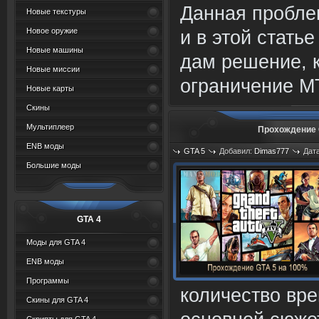
Данная пробле
Новые текстуры
Новое оружие
и в этой статье
Новые машины
дам решение, к
Новые миссии
ограничение М
Новые карты
Скины
Мультиплеер
Прохождение 
ENB моды
GTA 5
Добавил:
Dimas777
Дата
Большие моды
GTA 4
Моды для GTA 4
ENB моды
Программы
количество вр
Скины для GTA 4