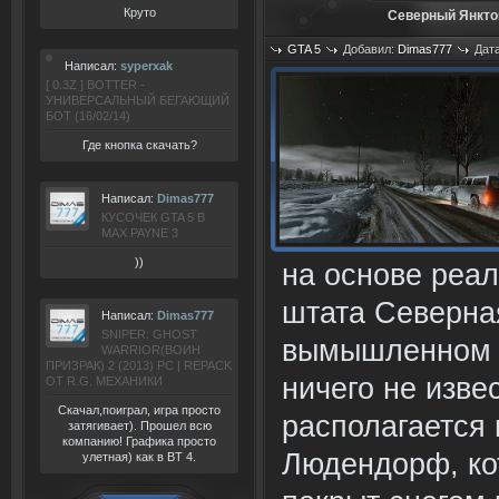
Круто
Северный Янктон
GTA 5
Добавил:
Dimas777
Дата
Написал:
syperxak
[ 0.3Z ] BOTTER -
УНИВЕРСАЛЬНЫЙ БЕГАЮЩИЙ
БОТ (16/02/14)
Где кнопка скачать?
Написал:
Dimas777
КУСОЧЕК GTA 5 В
MAX PAYNE 3
))
на основе реа
штата Северна
Написал:
Dimas777
SNIPER: GHOST
вымышленном а
WARRIOR(ВОИН
ПРИЗРАК) 2 (2013) РС | REPACK
ничего не изве
ОТ R.G. МЕХАНИКИ
Скачал,поиграл, игра просто
располагается
затягивает). Прошел всю
компанию! Графика просто
Людендорф, ко
улетная) как в BT 4.