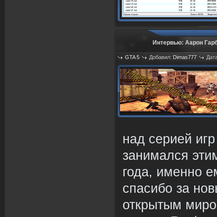
Интервью: Аарон Гарб
GTA 5
Добавил:
Dimas777
Дата
над серией игр
занимался эти
года, именно е
спасибо за нов
открытым миро