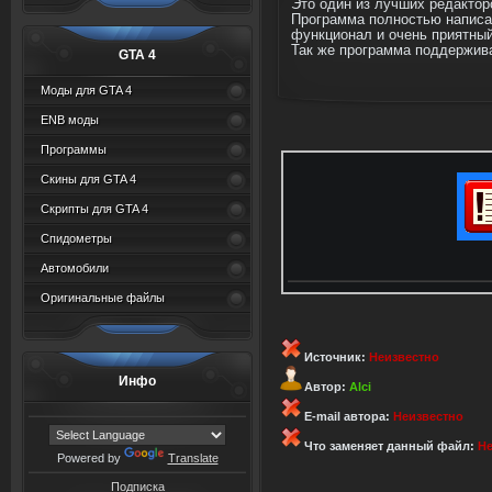
Это один из лучших редакто
Программа полностью написан
функционал и очень приятны
Так же программа поддержива
GTA 4
Моды для GTA 4
ENB моды
Программы
Скины для GTA 4
Скрипты для GTA 4
Спидометры
Автомобили
Оригинальные файлы
Источник:
Неизвестно
Инфо
Автор:
Alci
E-mail автора:
Неизвестно
Что заменяет данный файл:
Не
Powered by
Translate
Подписка