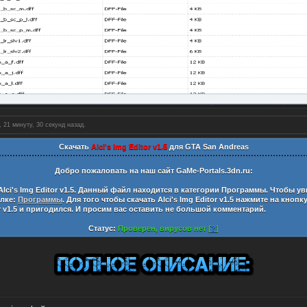
 21 минуту, 31 секунду назад.
Скачать
Alci's Img Editor v1.5
для GTA San Andreas
Добро пожаловать на наш сайт
GaMe-Portals.3dn.ru:
Alci's Img Editor v1.5
. Данный файл находится в категории
Программы
. Чтобы ув
ылке:
Программы
. Для того чтобы скачать
Alci's Img Editor v1.5
нажмите на кнопк
 v1.5
и пригодился. И просим вас оставить не большой комментарий.
Статус:
Проверен, вирусов нет [
?
]