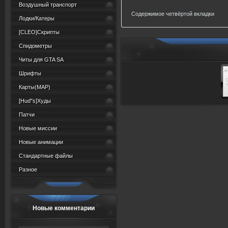
Воздушный транспорт
Содержимое четвёртой вкладки
Лодки/Катеры
[CLEO]Скрипты
Спидометры
Читы для GTA SA
Шрифты
Карты(MAP)
[Hud"s]Худы
Патчи
Новые миссии
Новые анимации
Стандартные файлы
Разное
Новые комментарии