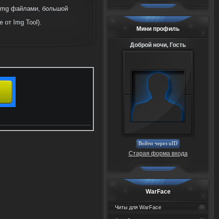
 img файлами, большой
от Img Tool).
Мини профиль
Доброй ночи, Гость
Войти через uID
Старая форма входа
WarFace
Читы для WarFace