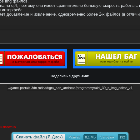
ров img файлов.
а на qt4, поэтому она имеет сравнительно большую скорость работы с
й интерфейс.
ет добавление и извлечение, одновременно более 2-х файлов (в отличие 
Поделись с друзьями:
известно
Скачать файл (Я.Диск)
Размер:
8,1 МБ
Загрузок:
192