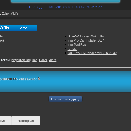
Последняя загрузка файла: 07.08.2026 5:37
,
Editor
,
Alci's
ta
GTA-SA Crazy IMG Editor
ия)
Img Pro Car Installer v0.7
Img Tool Rus
G-IMG
IMG Pro: DxRender for GTA v0.42
 тегам
:
редактор img
,
img
,
Editor
,
Alci's
риалов по названию:
0
тья
Четвёртая