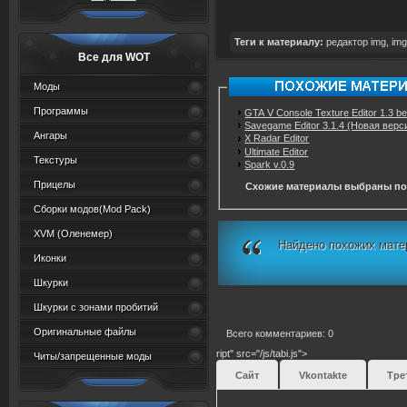
Теги к материалу:
редактор img
,
img
Все для WOT
Моды
Программы
GTA V Console Texture Editor 1.3 be
Savegame Editor 3.1.4 (Новая верс
Ангары
X Radar Editor
Ultimate Editor
Текстуры
Spark v.0.9
Прицелы
Схожие материалы выбраны по
Сборки модов(Mod Pack)
XVM (Oленемер)
Найдено похожих мате
Иконки
Шкурки
Шкурки с зонами пробитий
Оригинальные файлы
Всего комментариев: 0
ript" src="/js/tabi.js">
Читы/запрещенные моды
Сайт
Vkontakte
Тре