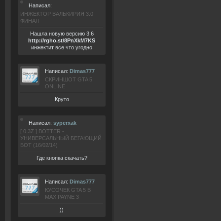
Написал:
ИНЖЕКТОР ВАЛЬКИРИЯ 3.0
ФИНАЛ
Нашла новую версию 3.6
ht
tp:/
/rgho.
st/8P
nXkM7KS
инжектит все что угодно
Написал:
Dimas777
СКРИНШОТ GTA 5
ONLINE
Круто
Написал:
syperxak
[ 0.3Z ] BOTTER -
УНИВЕРСАЛЬНЫЙ БЕГАЮЩИЙ
БОТ (16/02/14)
Где кнопка скачать?
Написал:
Dimas777
КУСОЧЕК GTA 5 В
MAX PAYNE 3
))