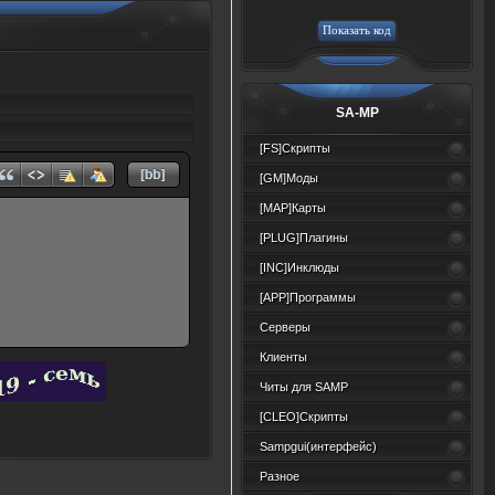
SA-MP
[FS]Скрипты
[GM]Моды
[MAP]Карты
[PLUG]Плагины
[INC]Инклюды
[APP]Программы
Серверы
Клиенты
Читы для SAMP
[CLEO]Скрипты
Sampgui(интерфейс)
Разное