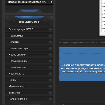
Персональный компютер (PC)
Все для GTA 5
Все моды для GTA 5
Программы
Скрипты
Материал был добавлен 4476 дней, 20 часов,
Новые текстуры
Новое оружие
Новые машины
Вы сейчас просматриваете файл
Новые миссии
категории, перейдите по этой сс
понравился файл
Alci's Img Editor
Новые карты
Скины
Мультиплеер
ENB моды
Большие моды