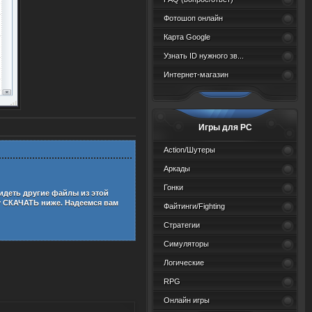
Фотошоп онлайн
Карта Google
Узнать ID нужного зв...
Интернет-магазин
Игры для PC
Action/Шутеры
Аркады
Гонки
идеть другие файлы из этой
у СКАЧАТЬ ниже. Надеемся вам
Файтинги/Fighting
Стратегии
Симуляторы
Логические
RPG
Онлайн игры