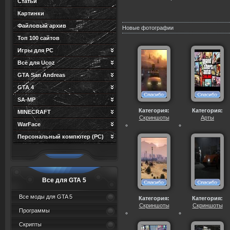
Статьи
Картинки
Файловый архив
Новые фотографии
Топ 100 сайтов
Игры для PC
Всё для Ucoz
GTA San Andreas
GTA 4
SA-MP
Категория:
Категория:
MINECRAFT
Скриншоты
Арты
WarFace
Персональный компютер (PC)
Все для GTA 5
Все моды для GTA 5
Категория:
Категория:
Скриншоты
Скриншоты
Программы
Скрипты