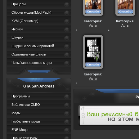
Прицелы
Сборки модов(Mod Pack)
XVM (Oленемер)
Категория:
Категория:
Арты
Арты
Иконки
Шкурки
Шкурки с зонами пробитий
Оригинальные файлы
Читы/запрещенные моды
Категория:
Арты
GTA San Andreas
Программы
Р
Библиотеки CLEO
Моды
Глобальные моды
ENB Моды
Новые текстуры