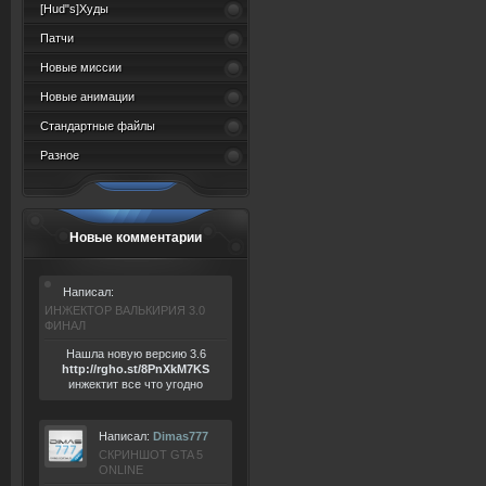
[Hud"s]Худы
Патчи
Новые миссии
Новые анимации
Стандартные файлы
Разное
Новые комментарии
Написал:
ИНЖЕКТОР ВАЛЬКИРИЯ 3.0
ФИНАЛ
Нашла новую версию 3.6
ht
tp:/
/rgho.
st/8P
nXkM7KS
инжектит все что угодно
Написал:
Dimas777
СКРИНШОТ GTA 5
ONLINE