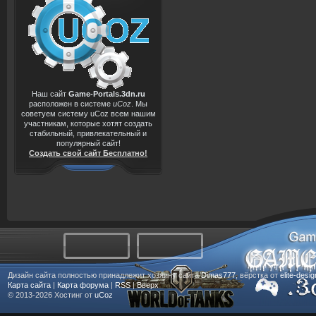
Наш сайт
Game-Portals.3dn.ru
расположен в системе
uCoz
. Мы
советуем систему uCoz всем нашим
участникам, которые хотят создать
стабильный, привлекательный и
популярный сайт!
Создать свой сайт Бесплатно!
Дизайн сайта полностью принадлежит хозяину сайта
Dimas777
, вёрстка от
elite-desi
Карта сайта
|
Карта форума
|
RSS
|
Вверх
© 2013-2026
Хостинг от
uCoz