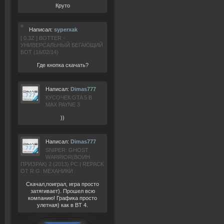
Круто
Написал:
syperxak
[ 0.3Z ] BOTTER -
УНИВЕРСАЛЬНЫЙ БЕГАЮЩИЙ
БОТ (16/02/14)
Где кнопка скачать?
Написал:
Dimas777
КУСОЧЕК GTA 5 В
MAX PAYNE 3
))
Написал:
Dimas777
SNIPER: GHOST
WARRIOR(ВОИН
ПРИЗРАК) 2 (2013) РС | REPACK
ОТ R.G. МЕХАНИКИ
Скачал,поиграл, игра просто
затягивает). Прошел всю
компанию! Графика просто
улетная) как в BT 4.