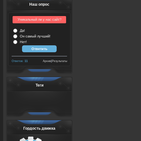
Наш опрос
Уникальный ли у нас сайт?
Да!
Он самый лучший!
Нет!
Ответов:
11
Архив
|
Результаты
Теги
Гордость движка