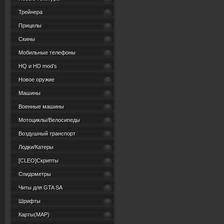
Трейнера
Прицелы
Скины
Мобильные телефоны
HQ и HD mod's
Новое оружие
Машины
Военные машины
Мотоциклы/Велосипеды
Воздушный транспорт
Лодки/Катеры
[CLEO]Скрипты
Спидометры
Читы для GTA SA
Шрифты
Карты(MAP)