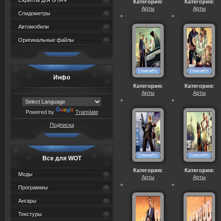
Скрипты для GTA 4
Категория:
Категория:
Арты
Арты
Спидометры
Автомобили
Оригинальные файлы
Инфо
Категория:
Категория:
Арты
Арты
Powered by
Translate
Подписка
Все для WOT
Категория:
Категория:
Моды
Арты
Арты
Программы
Ангары
Текстуры