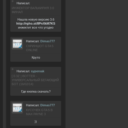
Написал:
ИНЖЕКТОР ВАЛЬКИРИЯ 3.0
ФИНАЛ
Нашла новую версию 3.6
ht
tp:/
/rgho.
st/8P
nXkM7KS
инжектит все что угодно
Написал:
Dimas777
СКРИНШОТ GTA 5
ONLINE
Круто
Написал:
syperxak
[ 0.3Z ] BOTTER -
УНИВЕРСАЛЬНЫЙ БЕГАЮЩИЙ
БОТ (16/02/14)
Где кнопка скачать?
Написал:
Dimas777
КУСОЧЕК GTA 5 В
MAX PAYNE 3
))