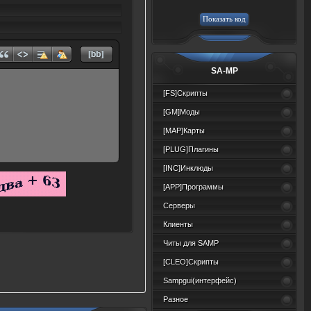
SA-MP
[FS]Скрипты
[GM]Моды
[MAP]Карты
[PLUG]Плагины
[INC]Инклюды
[APP]Программы
Серверы
Клиенты
Читы для SAMP
[CLEO]Скрипты
Sampgui(интерфейс)
Разное