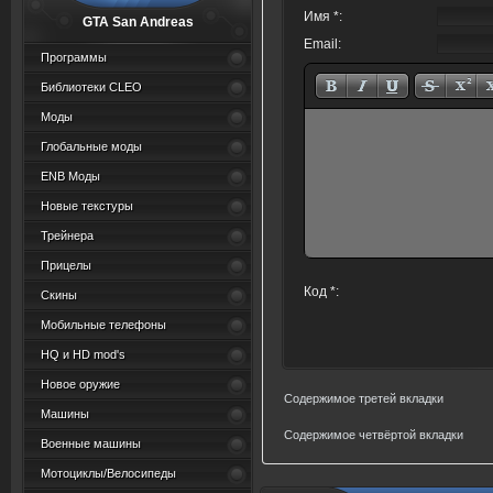
Имя *:
GTA San Andreas
Email:
Программы
Библиотеки CLEO
Моды
Глобальные моды
ENB Моды
Новые текстуры
Трейнера
Прицелы
Код *:
Скины
Мобильные телефоны
HQ и HD mod's
Новое оружие
Содержимое третей вкладки
Машины
Содержимое четвёртой вкладки
Военные машины
Мотоциклы/Велосипеды