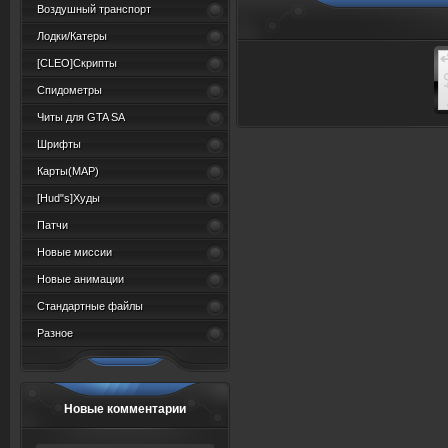
Воздушный транспорт
Лодки/Катеры
[CLEO]Скрипты
Спидометры
Читы для GTA SA
Шрифты
Карты(MAP)
[Hud"s]Худы
Патчи
Новые миссии
Новые анимации
Стандартные файлы
Разное
Новые комментарии