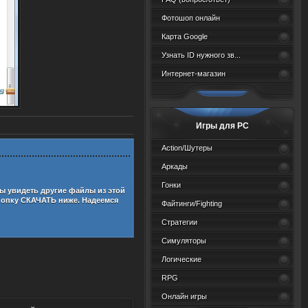
Фотошоп онлайн
Карта Google
Узнать ID нужного зв...
Интернет-магазин
Игры для PC
Action/Шутеры
Аркады
Гонки
бы увидеть другие файлы из этой
нопку СКАЧАТЬ ниже. Надеемся
Файтинги/Fighting
Стратегии
Симуляторы
Логические
RPG
Онлайн игры