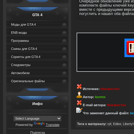
Очередное обновление уже из
комплекте файлы ключей key_
вместе с предыдущими версия
погуглить и нашел оба файла
GTA 4
Моды для GTA 4
ENB моды
Программы
Скины для GTA 4
Скрипты для GTA 4
Спидометры
Автомобили
Оригинальные файлы
Источник:
Неизвестно
Автор:
kornto
Инфо
E-mail автора:
Неизвестно
Что заменяет данный файл:
ke
Теги к материалу:
rpf
,
Editor
,
Liberty
Powered by
Translate
Подписка