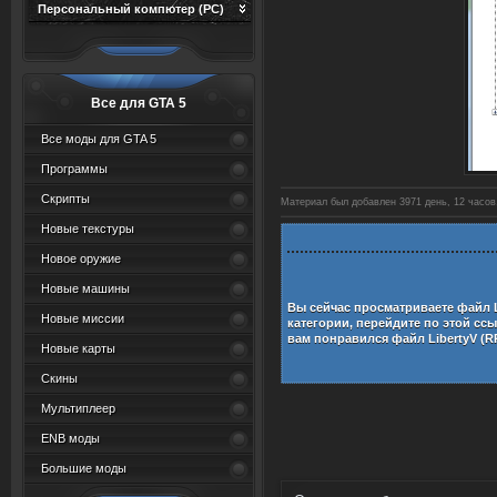
Персональный компютер (PC)
Все для GTA 5
Все моды для GTA 5
Программы
Скрипты
Материал был добавлен 3971 день, 12 часов,
Новые текстуры
Новое оружие
Новые машины
Вы сейчас просматриваете файл
Новые миссии
категории, перейдите по этой сс
вам понравился файл
LibertyV (R
Новые карты
Скины
Мультиплеер
ENB моды
Большие моды