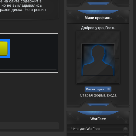
е на сайте содержит в
, но не выкладывались
разов диска. Но я решил
Мини профиль
Доброе утро, Гость
Войти через uID
Старая форма входа
WarFace
Читы для WarFace