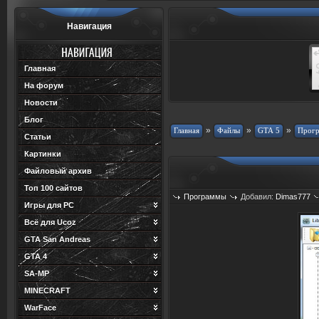
Навигация
Главная
На форум
Новости
Блог
»
»
»
Статьи
Картинки
Файловый архив
Топ 100 сайтов
Программы
Добавил:
Dimas777
Игры для PC
Всё для Ucoz
GTA San Andreas
GTA 4
SA-MP
MINECRAFT
WarFace