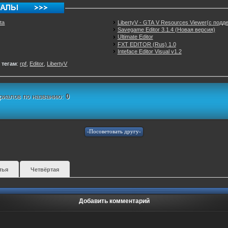
ta
LibertyV - GTA V Resources Viewer(с подд
Savegame Editor 3.1.4 (Новая версия)
Ultimate Editor
FXT EDITOR (Rus) 1.0
Inteface Editor Visual v1.2
 тегам
:
rpf
,
Editor
,
LibertyV
риалов по названию:
0
тья
Четвёртая
Добавить комментарий