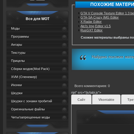
GTA V Console Texture Editor 1.3 be
GTA-SA Crazy IMG Editor
Все для WOT
X Radar Editor
Alci's Img Editor v1.5
Моды
RusGXT Editor
Программы
Схожие материалы выбраны по
Ангары
Текстуры
Найдено похожих мате
Прицелы
Сборки модов(Mod Pack)
XVM (Oленемер)
Иконки
Всего комментариев: 0
ript" src="/js/tabi.js">
Шкурки
Сайт
Vkontakte
Тре
Шкурки с зонами пробитий
Оригинальные файлы
Читы/запрещенные моды