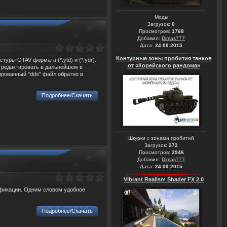
Моды
Загрузок:
0
Просмотров:
1768
Добавил:
Dimas777
Дата:
24.09.2015
Контурные зоны пробития танков
туры GTAV формата (*.ytd) и (*.ydr).
от «Корейского рандома»
 редактировать в дальнейшем в
ированный "dds" файл обратно в
Подробнее/Скачать
Шкурки с зонами пробитий
Загрузок:
272
Просмотров:
2946
Добавил:
Dimas777
Дата:
24.09.2015
Vibrant Realism Shader FX 2.0
ификации. Одним словом удобное
Подробнее/Скачать