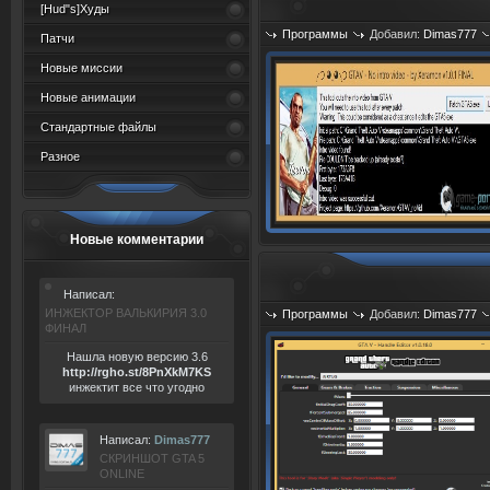
[Hud"s]Худы
Программы
Добавил:
Dimas777
Патчи
Новые миссии
Новые анимации
Стандартные файлы
Разное
Новые комментарии
Написал:
ИНЖЕКТОР ВАЛЬКИРИЯ 3.0
Программы
Добавил:
Dimas777
ФИНАЛ
Нашла новую версию 3.6
ht
tp:/
/rgho.
st/8P
nXkM7KS
инжектит все что угодно
Написал:
Dimas777
СКРИНШОТ GTA 5
ONLINE