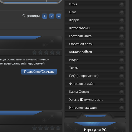
Игры
Блог
Страницы
:
1
2
»
Форум
Фотоальбомы
Гостевая книга
Обратная связь
Каталог сайтов
овцы оснастили мануал отличной
Видео
ем возможностей персонажей.
Тесты
Подробнее/Скачать
FAQ (вопрос/ответ)
Фотошоп онлайн
Карта Google
Узнать ID нужного зв...
Интернет-магазин
Игры для PC