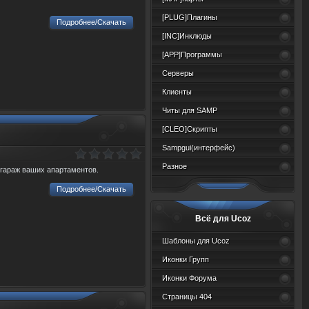
[PLUG]Плагины
Подробнее/Скачать
[INC]Инклюды
[APP]Программы
Серверы
Клиенты
Читы для SAMP
[CLEO]Скрипты
Sampgui(интерфейс)
Разное
 гараж ваших апартаментов.
Подробнее/Скачать
Всё для Ucoz
Шаблоны для Ucoz
Иконки Групп
Иконки Форума
Страницы 404