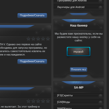
Программы для Android
Лаунчеры для Android
Подробнее/Скачать
Наш баннер
Мы будем вам признательны, если вы
разместите нашу кнопку у себя на
сайте:
A V. Однако оно первое на сайте
еобходимы для запуска программы, но
агалось самостоятельно извлечь их
чаем и наслаждаемся.
Подробнее/Скачать
SA-MP
[FS]Скрипты
[GM]Моды
 не вылетает. За этот трейнер в
[MAP]Карты