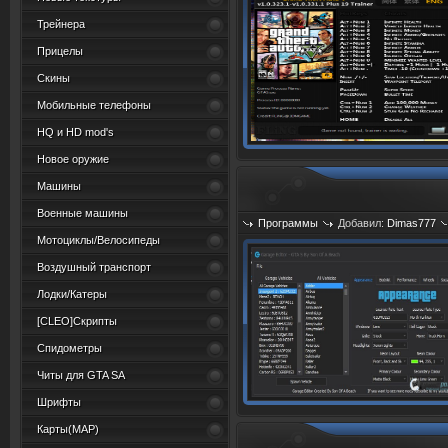
Трейнера
Прицелы
Скины
Мобильные телефоны
HQ и HD mod's
Новое оружие
Машины
Военные машины
Программы
Добавил:
Dimas777
Мотоциклы/Велосипеды
Воздушный транспорт
Лодки/Катеры
[CLEO]Скрипты
Спидометры
Читы для GTA SA
Шрифты
Карты(MAP)