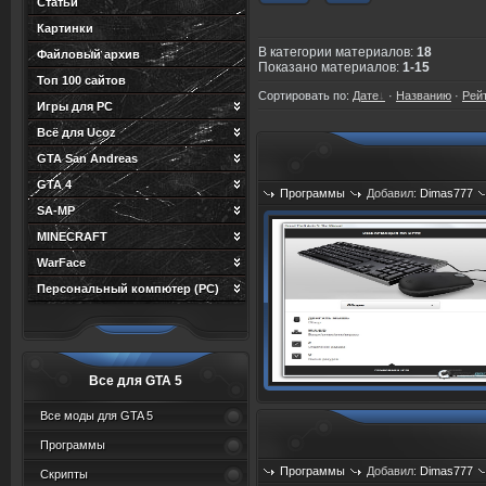
Статьи
Картинки
В категории материалов
:
18
Файловый архив
Показано материалов
:
1-15
Топ 100 сайтов
Сортировать по
:
Дате
·
Названию
·
Рей
Игры для PC
Всё для Ucoz
GTA San Andreas
GTA 4
Программы
Добавил:
Dimas777
SA-MP
MINECRAFT
WarFace
Персональный компютер (PC)
Все для GTA 5
Все моды для GTA 5
Программы
Программы
Добавил:
Dimas777
Скрипты