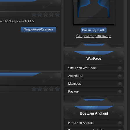
о с PS3 версией GTA 5.
Подробнее/Скачать
Войти через uID
Старая форма входа
WarFace
Читы для WarFace
Антибаны
Макросы
Разное
Всё для Android
Игры для Android