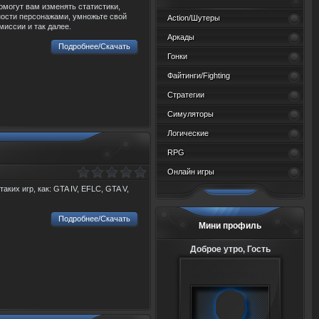
могут вам изменять статистики,
ности персонажами, умножьте свой
Action/Шутеры
миссии и так далее.
Аркады
Подробнее/Скачать
Гонки
Файтинги/Fighting
Стратегии
Симуляторы
Логические
RPG
Онлайн игры
ких игр, как: GTA IV, EFLC, GTA V,
Подробнее/Скачать
Мини профиль
Доброе утро, Гость