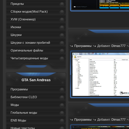
Прицелы
Сборки модов(Mod Pack)
XVM (Oленемер)
Иконки
Шкурки
Шкурки с зонами пробитий
Программы
Добавил:
Dimas777
Оригинальные файлы
Читы/запрещенные моды
GTA San Andreas
Программы
Библиотеки CLEO
Моды
Глобальные моды
Программы
Добавил:
Dimas777
ENB Моды
Новые текстуры