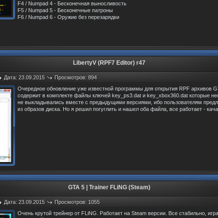
F4 / Numpad 4 - Бесконечная выносливость
F5 / Numpad 5 - Бесконечные патроны
F6 / Numpad 6 - Оружие без перезарядки
LibertyV (RPF7 Editor) r47
Дата: 23.09.2015
Просмотров: 894
Очередное обновление уже известной программы для открытия RPF архивов GT
содержит в комплекте файлы ключей key_ps3.dat и key_xbox360.dat которые н
не выкладывались вместе с предыдущими версиями, ибо пользователям предл
из образов диска. Но я решил погуглить и нашел оба файла, все работает - ка
GTA 5 | Trainer FLiNG (Steam)
Дата: 23.09.2015
Просмотров: 1055
Очень крутой трейнер от FLiNG. Работает на Steam версии. Все стабильно, игра