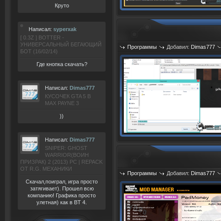
Круто
Написал:
syperxak
[ 0.3Z ] BOTTER -
УНИВЕРСАЛЬНЫЙ БЕГАЮЩИЙ
Программы
Добавил:
Dimas777
БОТ (16/02/14)
Где кнопка скачать?
Написал:
Dimas777
КУСОЧЕК GTA 5 В
MAX PAYNE 3
))
Написал:
Dimas777
SNIPER: GHOST
WARRIOR(ВОИН
ПРИЗРАК) 2 (2013) РС | REPACK
ОТ R.G. МЕХАНИКИ
Программы
Добавил:
Dimas777
Скачал,поиграл, игра просто
затягивает). Прошел всю
компанию! Графика просто
улетная) как в BT 4.