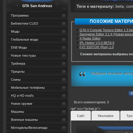
GTA San Andreas
Теги к материалу:
beta
,
con
Программы
Библиотеки CLEO
GTA V Console Texture Editor 1.3 be
Моды
Savegame Editor 3.1.4 (Новая верс
X Radar Editor
Глобальные моды
IPL Helper V.5.0 BETA 6
FXT EDITOR (Rus) 1.0
ENB Моды
Схожие материалы выбраны по
Новые текстуры
Трейнера
Прицелы
Найдено похожих мате
Скины
Мобильные телефоны
HQ и HD mod's
Всего комментариев: 0
Новое оружие
ript" src="/js/tabi.js">
Машины
Сайт
Vkontakte
Тре
Военные машины
Мотоциклы/Велосипеды