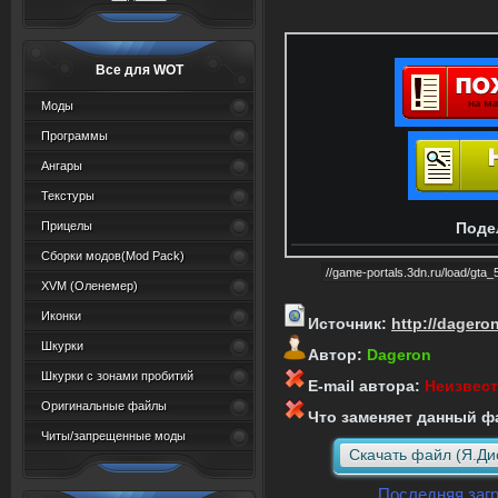
Все для WOT
Моды
Программы
Ангары
Текстуры
Прицелы
Поде
Сборки модов(Mod Pack)
XVM (Oленемер)
Иконки
Источник:
http://dagero
Шкурки
Автор:
Dageron
Шкурки с зонами пробитий
E-mail автора:
Неизвес
Оригинальные файлы
Что заменяет данный ф
Читы/запрещенные моды
Скачать файл (Я.Ди
Последняя загр