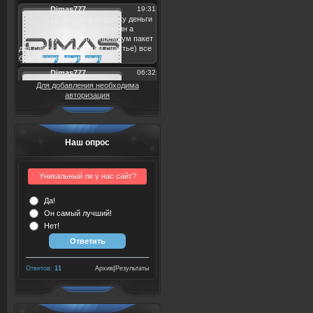
Для добавления необходима
авторизация
Наш опрос
Уникальный ли у нас сайт?
Да!
Он самый лучший!
Нет!
Ответов:
11
Архив
|
Результаты