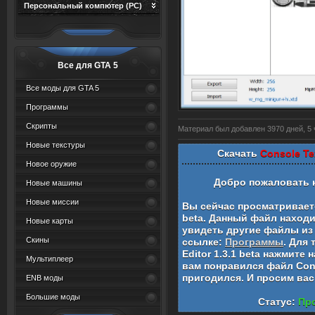
Персональный компютер (PC)
Все для GTA 5
Все моды для GTA 5
Программы
Скрипты
Материал был добавлен 3970 дней, 5 ч
Новые текстуры
Скачать
Console Tex
Новое оружие
Добро пожаловать 
Новые машины
Новые миссии
Вы сейчас просматривае
beta
. Данный файл находи
Новые карты
увидеть другие файлы из 
Скины
ссылке:
Программы
. Для
Editor 1.3.1 beta
нажмите н
Мультиплеер
вам понравился файл
Con
пригодился. И просим ва
ENB моды
Большие моды
Статус:
Про