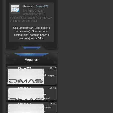
Написал:
Dimas777
SNIPER: GHOST
WARRIOR(ВОИН
ПРИЗРАК) 2 (2013) РС | REPACK
ОТ R.G. МЕХАНИКИ
Скачал,поиграл, игра просто
затягивает). Прошел всю
компанию! Графика просто
улетная) как в BT 4.
Мини-чат