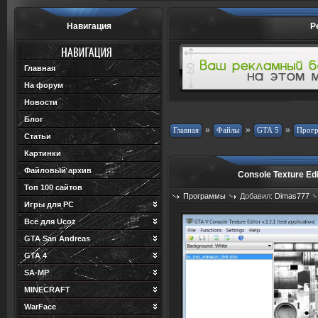
Навигация
Р
Главная
На форум
Новости
Блог
»
»
»
Статьи
Картинки
Файловый архив
Console Texture Edi
Топ 100 сайтов
Программы
Добавил:
Dimas777
Игры для PC
Просмотров: 748
Загрузок: 220
Всё для Ucoz
GTA San Andreas
GTA 4
SA-MP
MINECRAFT
WarFace