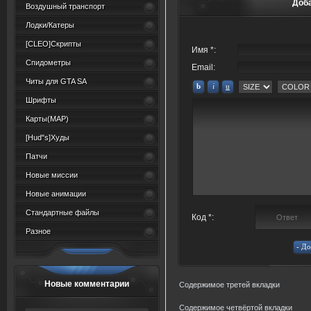
Доб
Воздушный транспорт
Лодки/Катеры
[CLEO]Скрипты
Имя *:
Спидометры
Email:
Читы для GTA SA
Шрифты
Карты(MAP)
[Hud"s]Худы
Патчи
Новые миссии
Новые анимации
Стандартные файлы
Код *:
Разное
Новые комментарии
Содержимое третей вкладки
Содержимое четвёртой вкладки