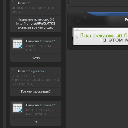
Написал:
ИНЖЕКТОР ВАЛЬКИРИЯ 3.0
ФИНАЛ
Нашла новую версию 3.6
Р
ht
tp:/
/rgho.
st/8P
nXkM7KS
инжектит все что угодно
Написал:
Dimas777
СКРИНШОТ GTA 5
ONLINE
Круто
Написал:
syperxak
[ 0.3Z ] BOTTER -
УНИВЕРСАЛЬНЫЙ БЕГАЮЩИЙ
БОТ (16/02/14)
Где кнопка скачать?
Написал:
Dimas777
КУСОЧЕК GTA 5 В
MAX PAYNE 3
))