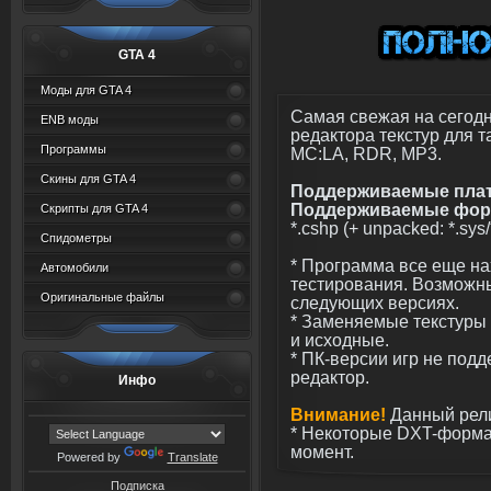
GTA 4
Моды для GTA 4
Самая свежая на сегод
ENB моды
редактора текстур для та
Программы
MC:LA, RDR, MP3.
Скины для GTA 4
Поддерживаемые пла
Поддерживаемые фор
Скрипты для GTA 4
*.cshp (+ unpacked: *.sys/*
Спидометры
* Программа все еще на
Автомобили
тестирования. Возможн
Оригинальные файлы
следующих версиях.
* Заменяемые текстуры 
и исходные.
* ПК-версии игр не под
редактор.
Инфо
Внимание!
Данный релиз
* Некоторые DXT-форма
момент.
Powered by
Translate
Подписка