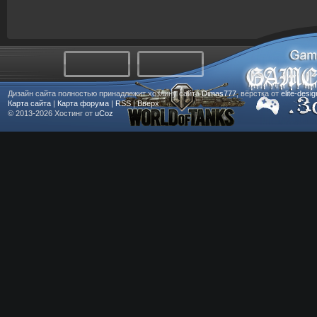
Дизайн сайта полностью принадлежит хозяину сайта
Dimas777
, вёрстка от
elite-desi
Карта сайта
|
Карта форума
|
RSS
|
Вверх
© 2013-2026
Хостинг от
uCoz