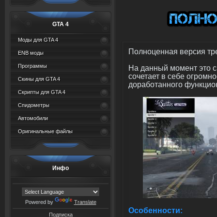
GTA 4
Моды для GTA 4
Полноценная версия тре
ENB моды
Программы
На данный момент это 
сочетает в себе огромн
Скины для GTA 4
доработанного функцион
Скрипты для GTA 4
Спидометры
Автомобили
Оригинальные файлы
Инфо
Powered by
Translate
Особенности:
Подписка