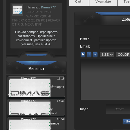
Сайт
Vkontakte
Тре
Написал:
Dimas777
SNIPER: GHOST
WARRIOR(ВОИН
Доб
ПРИЗРАК) 2 (2013) РС | REPACK
ОТ R.G. МЕХАНИКИ
Скачал,поиграл, игра просто
затягивает). Прошел всю
Имя *:
компанию! Графика просто
улетная) как в BT 4.
Email:
Мини-чат
Код *: