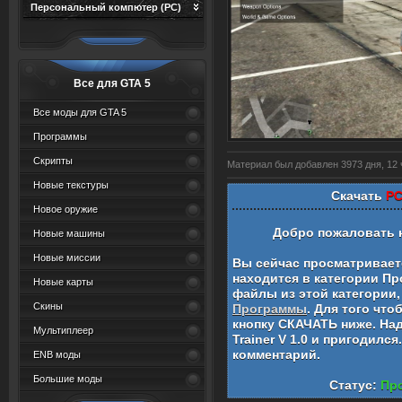
Персональный компютер (PC)
Все для GTA 5
Все моды для GTA 5
Программы
Скрипты
Материал был добавлен 3973 дня, 12 ч
Новые текстуры
Скачать
PC 
Новое оружие
Добро пожаловать 
Новые машины
Новые миссии
Вы сейчас просматривае
находится в категории
Пр
Новые карты
файлы из этой категории,
Скины
Программы
. Для того чт
кнопку СКАЧАТЬ ниже. На
Мультиплеер
Trainer V 1.0
и пригодился.
комментарий.
ENB моды
Большие моды
Статус:
Про