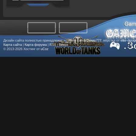
Дизайн сайта полностью принадлежит хозяину сайта
Dimas777
, вёрстка от
elite-desi
Карта сайта
|
Карта форума
|
RSS
|
Вверх
© 2013-2026
Хостинг от
uCoz