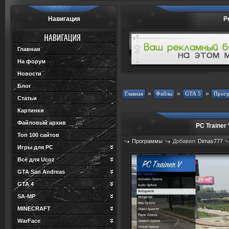
Навигация
Р
Главная
На форум
Новости
Блог
»
»
»
Статьи
Картинки
Файловый архив
PC Trainer
Топ 100 сайтов
Программы
Добавил:
Dimas777
Игры для PC
Просмотров: 922
Загрузок: 197
Всё для Ucoz
GTA San Andreas
GTA 4
SA-MP
MINECRAFT
WarFace