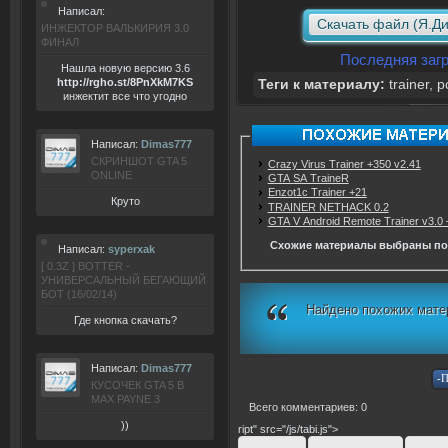
Написал:
Скачать файл (Я.Ди
ИНЖЕКТОР ВАЛЬКИРИЯ 3.0
ФИНАЛ
Последняя загр
Нашла новую версию 3.6
ht
tp:/
/rgho.
st/8P
nXkM7KS
Теги к материалу:
trainer
,
p
инжектит все что угодно
Написал:
Dimas777
СКРИНШОТ GTA 5
Crazy Virus Trainer +350 v2.41
ONLINE
GTA SA TraineR
Enzot1c Trainer +21
Круто
TRAINER NETHACK 0.2
GTA V Android Remote Trainer v3.0
Схожие материалы выбраны по
Написал:
syperxak
[ 0.3Z ] BOTTER -
УНИВЕРСАЛЬНЫЙ БЕГАЮЩИЙ
БОТ (16/02/14)
Найдено похожих мате
Где кнопка скачать?
Написал:
Dimas777
КУСОЧЕК GTA 5 В
MAX PAYNE 3
Всего комментариев: 0
))
ript" src="/js/tabi.js">