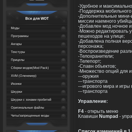
-Удобное и максимально
-Поддержка мобильного
-Дополнительные мини-
Все для WOT
миссии наемного убийц
-Добавлен мод ночное и
Моды
-Можно редактировать у
пешеходов на улице;
Программы
-Добавлена полная вер
Ангары
персонажа;
-Воспроизведение различ
Текстуры
-Телохранители;
Прицелы
-Телепорт;
-Спавн объектов;
Сборки модов(Mod Pack)
-Множество опций для и
---оружия
XVM (Oленемер)
---транспорта
Иконки
---игрового мира и игры 
---транспорта
Шкурки
Шкурки с зонами пробитий
Управление:
Оригинальные файлы
F4
- открыть меню
Клавиши
Numpad
- упр
Читы/запрещенные моды
Список изменений в 1.