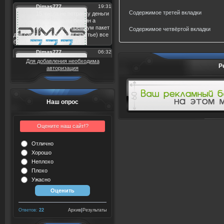
Содержимое третей вкладки
Содержимое четвёртой вкладки
Для добавления необходима
Р
авторизация
Наш опрос
Оцените наш сайт!?
Отлично
Хорошо
Неплохо
Плохо
Ужасно
Ответов:
22
Архив
|
Результаты