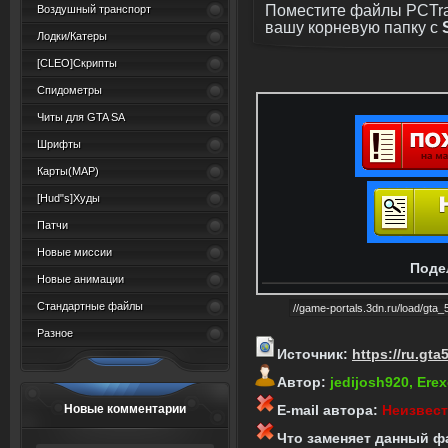
Поместите файлы PCTrain
Воздушный транспорт
вашу корневую папку с
Лодки/Катеры
[CLEO]Скрипты
Спидометры
Читы для GTA SA
Шрифты
Карты(MAP)
[Hud"s]Худы
Патчи
Новые миссии
Поде
Новые анимации
Стандартные файлы
Разное
Источник:
https://ru.gta
Автор:
jedijosh920, Erex
Новые комментарии
E-mail автора:
Неизвес
Что заменяет данный ф