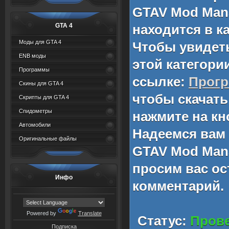
GTAV Mod Man
GTA 4
находится в к
Моды для GTA 4
Чтобы увидет
ENB моды
этой категори
Программы
ссылке:
Прог
Скины для GTA 4
чтобы скачат
Скрипты для GTA 4
Спидометры
нажмите на кн
Автомобили
Надеемся вам
Оригинальные файлы
GTAV Mod Man
просим вас ос
Инфо
комментарий.
Powered by
Translate
Статус:
Прове
Подписка