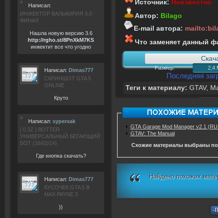
Источник:
Неизвестно
Написал:
ИНЖЕКТОР ВАЛЬКИРИЯ 3.0
Автор:
Bilago
ФИНАЛ
E-mail автора:
mailto:bi
Нашла новую версию 3.6
ht
tp:/
/rgho.
st/8P
nXkM7KS
Что заменяет данный ф
инжектит все что угодно
Скач
Размер:
2,4
Написал:
Dimas777
Последняя загр
СКРИНШОТ GTA 5
ONLINE
Теги к материалу:
GTAV
,
M
Круто
Написал:
syperxak
GTA Garage Mod Manager v2.1 (RU
[ 0.3Z ] BOTTER -
GTAV: The Manual
УНИВЕРСАЛЬНЫЙ БЕГАЮЩИЙ
БОТ (16/02/14)
Схожие материалы выбраны по
Где кнопка скачать?
Найдено похожих мате
Написал:
Dimas777
КУСОЧЕК GTA 5 В
MAX PAYNE 3
))