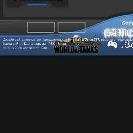
Дизайн сайта полностью принадлежит хозяину сайта
Dimas777
, вёрстка от
elite-desi
Карта сайта
|
Карта форума
|
RSS
|
Вверх
© 2013-2026
Хостинг от
uCoz