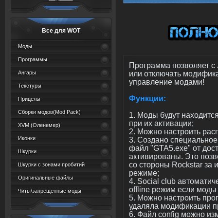
Все для WOT
Моды
Программы
Программа позволяет с 
или отключать модифик
Ангары
управление модами!
Текстуры
Функции:
Прицелы
Сборки модов(Mod Pack)
1. Моды будут находится 
при их активации;
XVM (Oленемер)
2. Можно настроить рас
Иконки
3. Создано специальное 
файл "GTA5.exe" от дост
Шкурки
активированы. Это позв
со стороны Rockstar за
Шкурки с зонами пробитий
режиме;
Оригинальные файлы
4. Social club автомати
offline режим если мод
Читы/запрещенные моды
5. Можно настроить про
удаляла модификации пр
6. Файл config можно и