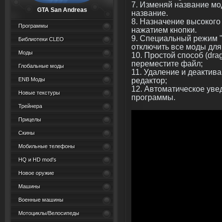
7. Изменяй название мо
GTA San Andreas
название.
8. Назначение высокого
Программы
нажатием кнопки.
9. Специальный режим "
Библиотеки CLEO
отключить все моды для
Моды
10. Простой способ (dra
переместите файл;
Глобальные моды
11. Удаление и деактив
редактор;
ENB Моды
12. Автоматическое уве
Новые текстуры
программы.
Трейнера
Прицелы
Скины
Мобильные телефоны
HQ и HD mod's
Новое оружие
Машины
Военные машины
Мотоциклы/Велосипеды