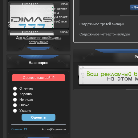
Содержимое третей вкладки
Содержимое четвёртой вкладки
Для добавления необходима
авторизация
Р
Наш опрос
Оцените наш сайт!?
Отлично
Хорошо
Неплохо
Плохо
Ужасно
Ответов:
22
Архив
|
Результаты