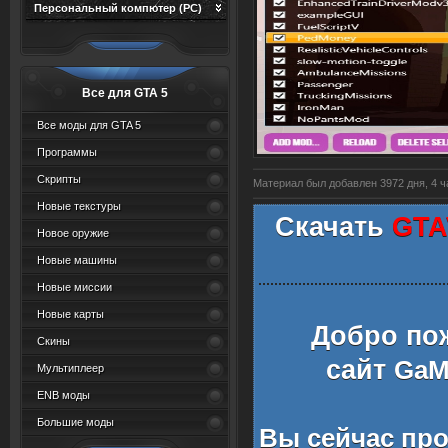
Персональный компютер (PC)
Все для GTA 5
Все моды для GTA 5
Программы
Скрипты
Материал был добавлен 3972 дня, 4 ча
Новые текстуры
Скачать
GTA
Новое оружие
Новые машины
Новые миссии
Новые карты
Добро по
Скины
сайт
GaMe
Мультиплеер
ENB моды
Большие моды
Вы сейчас пр