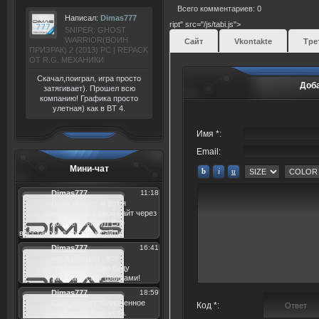
Всего комментариев: 0
Написал:
Dimas777
ript" src="/js/tabi.js">
SNIPER: GHOST
WARRIOR(ВОИН
Сайт
Vkontakte
Тре
ПРИЗРАК) 2 (2013) РС | REPACK
ОТ R.G. МЕХАНИКИ
Скачал,поиграл, игра просто
Доб
затягивает). Прошел всю
компанию! Графика просто
улетная) как в BT 4.
Имя *:
Email:
Мини-чат
Код *: