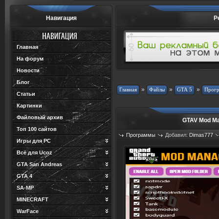
Навигация
Р
Главная
На форум
Новости
Блог
»
»
»
Статьи
Картинки
Файловый архив
GTAV Mod M
Топ 100 сайтов
Программы
Добавил:
Dimas777
Игры для PC
Просмотров: 887
Загрузок: 203
Всё для Ucoz
GTA San Andreas
GTA 4
SA-MP
MINECRAFT
WarFace