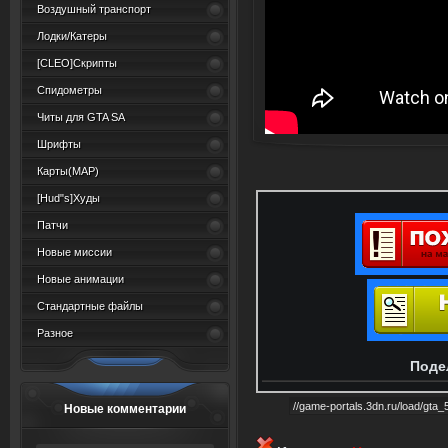
Воздушный транспорт
Лодки/Катеры
[CLEO]Скрипты
Спидометры
Читы для GTA SA
Шрифты
Карты(MAP)
[Hud"s]Худы
Патчи
Новые миссии
Новые анимации
Стандартные файлы
Разное
Поде
Новые комментарии