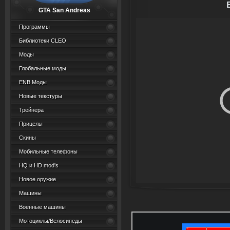
GTA San Andreas
Программы
Библиотеки CLEO
Моды
Глобальные моды
ENB Моды
Новые текстуры
Трейнера
Прицелы
Скины
Мобильные телефоны
HQ и HD mod's
Новое оружие
Машины
Военные машины
Мотоциклы/Велосипеды