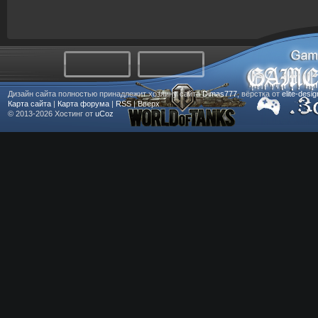
Дизайн сайта полностью принадлежит хозяину сайта
Dimas777
, вёрстка от
elite-desi
Карта сайта
|
Карта форума
|
RSS
|
Вверх
© 2013-2026
Хостинг от
uCoz