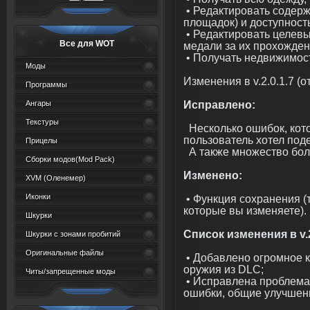
• Редактировать содерж
площадок) и доступност
• Редактировать целевы
Все для WOT
медали за их прохожден
• Получать недвижимос
Моды
Изменения в v.2.0.1.7 (о
Программы
Исправлено:
Ангары
Текстуры
Несколько ошибок, кото
пользователь хотел под
Прицелы
А также множество бол
Сборки модов(Mod Pack)
Изменено:
XVM (Oленемер)
Иконки
• Функция сохранения (
которые вы изменяете).
Шкурки
Список изменения в v.2.
Шкурки с зонами пробитий
Оригинальные файлы
• Добавлено огромное к
оружия из DLC;
Читы/запрещенные моды
• Исправлена проблема
ошибки, общие улучшен