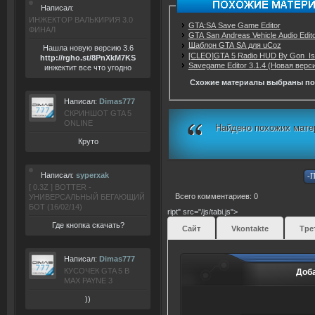
Написал:
ИНЖЕКТОР ВАЛЬКИРИЯ 3.0
GTA:SA Save Game Editor
ФИНАЛ
GTA San Andreas Vehicle Audio Edito
Шаблон GTA SA для uCoz
Нашла новую версию 3.6
[CLEO]GTA 5 Radio HUD By Gon_Is
ht
tp:/
/rgho.
st/8P
nXkM7KS
Savegame Editor 3.1.4 (Новая верс
инжектит все что угодно
Схожие материалы выбраны по
Написал:
Dimas777
СКРИНШОТ GTA 5
ONLINE
Найдено похожих мате
Круто
Написал:
syperxak
[ 0.3Z ] BOTTER -
Всего комментариев: 0
УНИВЕРСАЛЬНЫЙ БЕГАЮЩИЙ
БОТ (16/02/14)
ript" src="/js/tabi.js">
Где кнопка скачать?
Сайт
Vkontakte
Тре
Написал:
Dimas777
КУСОЧЕК GTA 5 В
Доб
MAX PAYNE 3
))