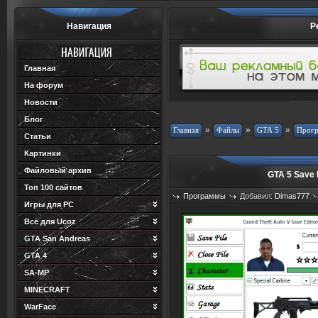
Навигация
Р
Главная
На форум
Новости
Блог
»
»
»
Статьи
Картинки
Файловый архив
GTA 5 Save 
Топ 100 сайтов
Программы
Добавил:
Dimas777
Игры для PC
Просмотров: 1393
Загрузок: 266
Всё для Ucoz
GTA San Andreas
GTA 4
SA-MP
MINECRAFT
WarFace