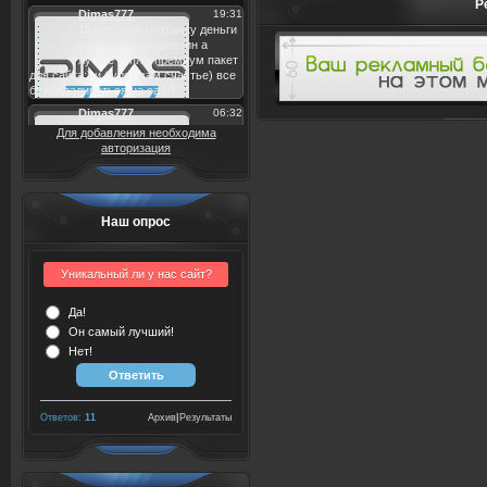
Р
Для добавления необходима
авторизация
Наш опрос
Уникальный ли у нас сайт?
Да!
Он самый лучший!
Нет!
Ответов:
11
Архив
|
Результаты