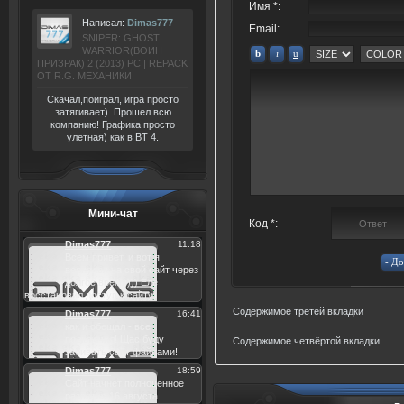
Имя *:
Написал:
Dimas777
Email:
SNIPER: GHOST
WARRIOR(ВОИН
ПРИЗРАК) 2 (2013) РС | REPACK
ОТ R.G. МЕХАНИКИ
Скачал,поиграл, игра просто
затягивает). Прошел всю
компанию! Графика просто
улетная) как в BT 4.
Мини-чат
Код *:
Содержимое третей вкладки
Содержимое четвёртой вкладки