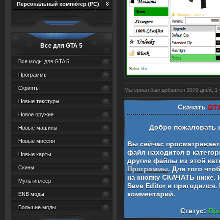
Персональный компютер (PC)
Все для GTA 5
Все моды для GTA 5
Программы
Скрипты
Материал был добавлен 3970 дней, 1 ч
Новые текстуры
Скачать
GTA
Новое оружие
Добро пожаловать 
Новые машины
Новые миссии
Вы сейчас просматривае
файл находится в катего
Новые карты
другие файлы из этой кат
Скины
Программы
. Для того чт
на кнопку СКАЧАТЬ ниже.
Мультиплеер
Save Editor
и пригодился.
комментарий.
ENB моды
Большие моды
Статус:
Про