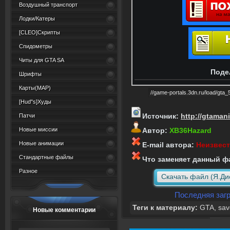
Воздушный транспорт
Лодки/Катеры
[CLEO]Скрипты
Спидометры
Читы для GTA SA
Поде
Шрифты
Карты(MAP)
[Hud"s]Худы
Источник:
http://gtamani
Патчи
Новые миссии
Автор:
XB36Hazard
Новые анимации
E-mail автора:
Неизвес
Стандартные файлы
Что заменяет данный ф
Разное
Скачать файл (Я.Ди
Последняя загр
Теги к материалу:
GTA
,
sav
Новые комментарии