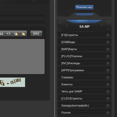
SA-MP
[FS]Скрипты
[GM]Моды
[MAP]Карты
[PLUG]Плагины
[INC]Инклюды
[APP]Программы
Серверы
Клиенты
Читы для SAMP
[CLEO]Скрипты
Sampgui(интерфейс)
Разное