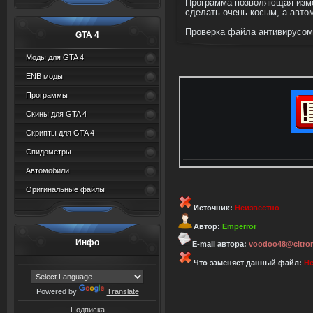
Программа позволяющая измен
сделать очень косым, а автом
Проверка файла антивирусом 
GTA 4
Моды для GTA 4
ENB моды
Программы
Скины для GTA 4
Скрипты для GTA 4
Спидометры
Автомобили
Оригинальные файлы
Источник:
Неизвестно
Автор:
Emperror
Инфо
E-mail автора:
voodoo48@citrom
Что заменяет данный файл:
Не
Powered by
Translate
Подписка