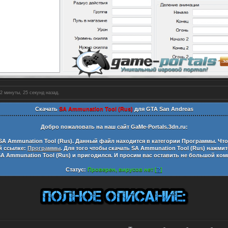
2 минуты, 26 секунд назад.
Скачать
SA Ammunation Tool (Rus)
для GTA San Andreas
Добро пожаловать на наш сайт
GaMe-Portals.3dn.ru:
SA Ammunation Tool (Rus)
. Данный файл находится в категории
Программы
. Чт
ой ссылке:
Программы
. Для того чтобы скачать
SA Ammunation Tool (Rus)
нажмите
SA Ammunation Tool (Rus)
и пригодился. И просим вас оставить не большой ко
Статус:
Проверен, вирусов нет [
?
]