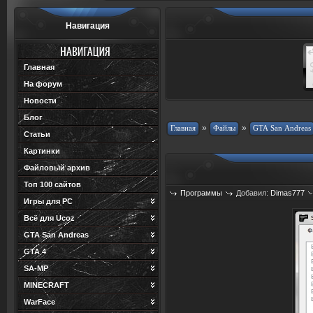
Навигация
Главная
На форум
Новости
Блог
»
»
Статьи
Картинки
Файловый архив
Топ 100 сайтов
Программы
Добавил:
Dimas777
Игры для PC
Всё для Ucoz
GTA San Andreas
GTA 4
SA-MP
MINECRAFT
WarFace