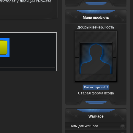
пистолет у полиции сможете
Мини профиль
Добрый вечер, Гость
Войти через uID
Старая форма входа
WarFace
Читы для WarFace