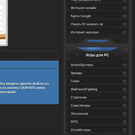
Фотошоп онлайн
Карта Google
Узнать ID нужного зв...
Интернет-магазин
Игры для PC
Action/Шутеры
Аркады
Гонки
обы увидеть другие файлы из
 на кнопку СКАЧАТЬ ниже.
Файтинги/Fighting
мментарий.
Стратегии
Симуляторы
Логические
RPG
Онлайн игры