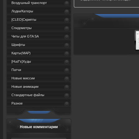
Воздушный транспорт
Лодки/Катеры
[CLEO]Скрипты
Спидометры
Читы для GTA SA
Шрифты
Карты(MAP)
[Hud"s]Худы
Патчи
Новые миссии
Новые анимации
Стандартные файлы
Разное
Новые комментарии