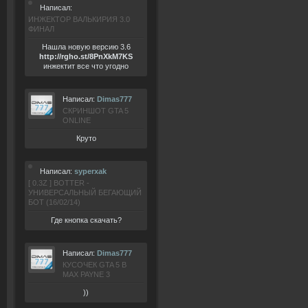
Написал:
ИНЖЕКТОР ВАЛЬКИРИЯ 3.0
ФИНАЛ
Нашла новую версию 3.6
ht
tp:/
/rgho.
st/8P
nXkM7KS
инжектит все что угодно
Написал:
Dimas777
СКРИНШОТ GTA 5
ONLINE
Круто
Написал:
syperxak
[ 0.3Z ] BOTTER -
УНИВЕРСАЛЬНЫЙ БЕГАЮЩИЙ
БОТ (16/02/14)
Где кнопка скачать?
Написал:
Dimas777
КУСОЧЕК GTA 5 В
MAX PAYNE 3
))