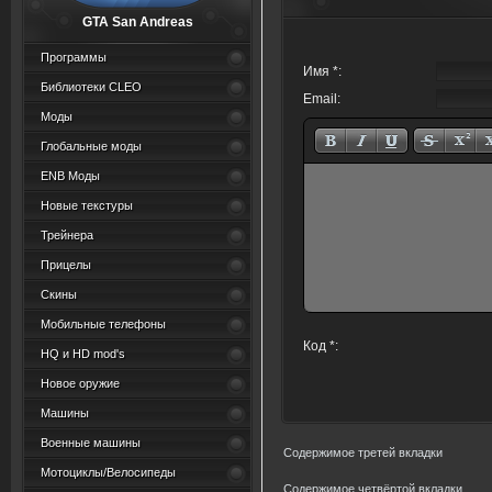
GTA San Andreas
Программы
Имя *:
Библиотеки CLEO
Email:
Моды
Глобальные моды
ENB Моды
Новые текстуры
Трейнера
Прицелы
Скины
Мобильные телефоны
Код *:
HQ и HD mod's
Новое оружие
Машины
Военные машины
Содержимое третей вкладки
Мотоциклы/Велосипеды
Содержимое четвёртой вкладки