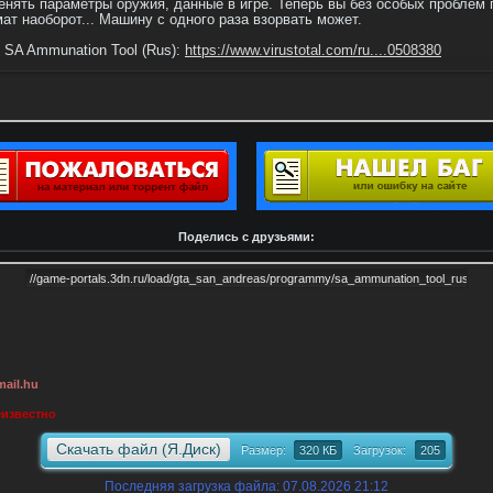
ять параметры оружия, данные в игре. Теперь вы без особых проблем 
ат наоборот... Машину с одного раза взорвать может.
SA Ammunation Tool (Rus):
https://www.virustotal.com/ru....0508380
Поделись с друзьями:
ail.hu
известно
Скачать файл (Я.Диск)
Размер:
320 КБ
Загрузок:
205
Последняя загрузка файла: 07.08.2026 21:12