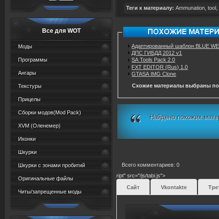
Теги к материалу:
Ammunation
,
tool
,
Все для WOT
Адаптированный шаблон BLUE W
Моды
ДПС ГИБДД 2012 v1
Программы
SA Tools Pack 2.0
FXT EDITOR (Rus) 1.0
Ангары
GTASA IMG Clone
Схожие материалы выбраны по
Текстуры
Прицелы
Сборки модов(Mod Pack)
Найдено похожих мате
XVM (Oленемер)
Иконки
Шкурки
Всего комментариев: 0
Шкурки с зонами пробитий
ript" src="/js/tabi.js">
Оригинальные файлы
Сайт
Vkontakte
Тре
Читы/запрещенные моды