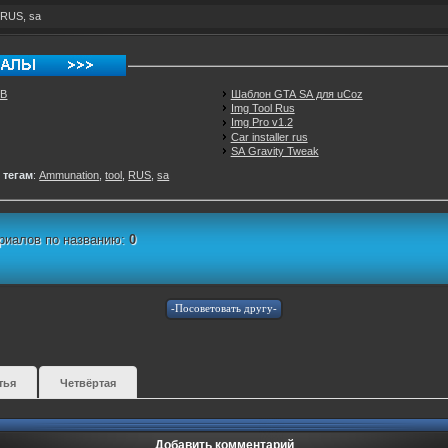
RUS
,
sa
EB
Шаблон GTA SA для uCoz
Img Tool Rus
Img Pro v1.2
Car installer rus
SA Gravity Tweak
 тегам
:
Ammunation
,
tool
,
RUS
,
sa
риалов по названию:
0
тья
Четвёртая
Добавить комментарий