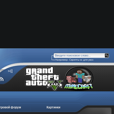
Например:
Скрипты кс для укоз
гровой форум
Картинки