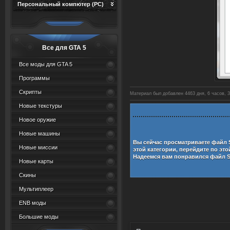
Персональный компютер (PC)
Все для GTA 5
Все моды для GTA 5
Программы
Скрипты
Материал был добавлен 4463 дня, 6 часов, 3
Новые текстуры
Новое оружие
Новые машины
Вы сейчас просматриваете файл
Новые миссии
этой категории, перейдите по эт
Надеемся вам понравился файл
Новые карты
Скины
Мультиплеер
ENB моды
Большие моды