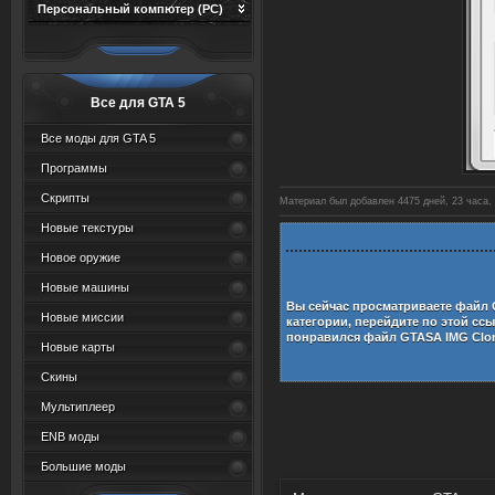
Персональный компютер (PC)
Все для GTA 5
Все моды для GTA 5
Программы
Скрипты
Материал был добавлен 4475 дней, 23 часа, 
Новые текстуры
Новое оружие
Новые машины
Вы сейчас просматриваете файл
Новые миссии
категории, перейдите по этой сс
понравился файл
GTASA IMG Clo
Новые карты
Скины
Мультиплеер
ENB моды
Большие моды