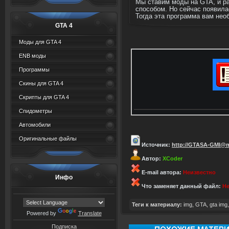
Мы ставим моды на GTA, и ра
способом. Но сейчас появила
Тогда эта программа вам нео
GTA 4
Моды для GTA 4
ENB моды
Программы
Скины для GTA 4
Скрипты для GTA 4
Спидометры
Автомобили
Оригинальные файлы
Источник:
http://GTASA-GMI@m
Автор:
XCoder
E-mail автора:
Неизвестно
Инфо
Что заменяет данный файл:
Не
Теги к материалу:
img
,
GTA
,
gta img
Powered by
Translate
Подписка