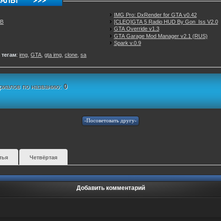
IMG Pro: DxRender for GTA v0.42
EB
[CLEO]GTA 5 Radio HUD By Gon_Iss V2.0
GTA Override v1.3
GTA Garage Mod Manager v2.1 (RUS)
Spark v.0.9
 тегам
:
img
,
GTA
,
gta img
,
clone
,
sa
риалов по названию:
0
тья
Четвёртая
Добавить комментарий