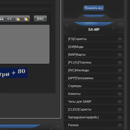
SA-MP
[FS]Скрипты
[GM]Моды
[MAP]Карты
[PLUG]Плагины
[INC]Инклюды
[APP]Программы
Серверы
Клиенты
Читы для SAMP
[CLEO]Скрипты
Sampgui(интерфейс)
Разное