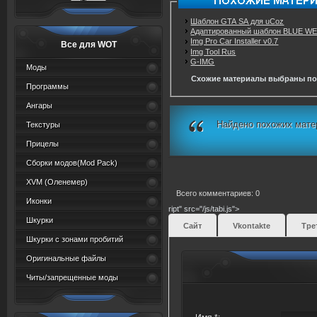
Шаблон GTA SA для uCoz
Адаптированный шаблон BLUE W
Img Pro Car Installer v0.7
Все для WOT
Img Tool Rus
G-IMG
Моды
Схожие материалы выбраны по
Программы
Ангары
Найдено похожих мате
Текстуры
Прицелы
Сборки модов(Mod Pack)
XVM (Oленемер)
Всего комментариев: 0
Иконки
ript" src="/js/tabi.js">
Шкурки
Сайт
Vkontakte
Тре
Шкурки с зонами пробитий
Оригинальные файлы
Читы/запрещенные моды