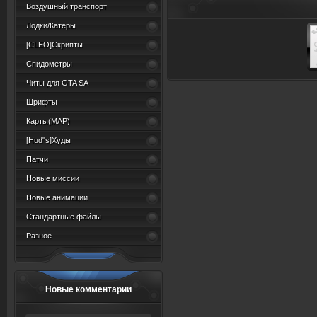
Воздушный транспорт
Лодки/Катеры
[CLEO]Скрипты
Спидометры
Читы для GTA SA
Шрифты
Карты(MAP)
[Hud"s]Худы
Патчи
Новые миссии
Новые анимации
Стандартные файлы
Разное
Новые комментарии