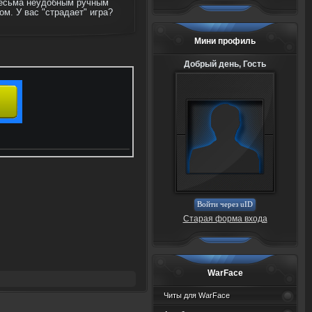
 весьма неудобным ручным
м. У вас "страдает" игра?
Мини профиль
Добрый день, Гость
Войти через uID
Старая форма входа
WarFace
Читы для WarFace