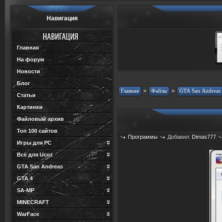
Навигация
Главная
На форум
Новости
Блог
»
»
Статьи
Картинки
Файловый архив
Топ 100 сайтов
Программы
Добавил:
Dimas777
Игры для PC
Всё для Ucoz
GTA San Andreas
GTA 4
SA-MP
MINECRAFT
WarFace