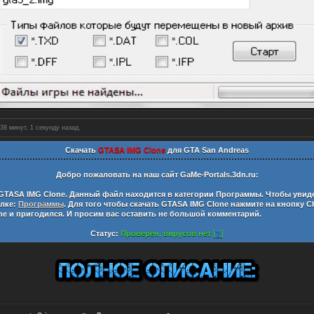
38 минут, 2 секунды назад.
Скачать
GTASA IMG Clone
для GTA San Andreas
Добро пожаловать на наш сайт
GaMe-Portals.3dn.ru:
GTASA IMG Clone
. Данный файл находится в категории
Программы
. Чтобы увид
ылке:
Программы
. Для того чтобы скачать
GTASA IMG Clone
нажмите на кнопку С
ne
и пригодился. И просим вас оставить не большой комментарий.
Статус:
Проверен, вирусов нет [
?
]