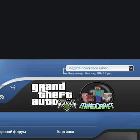
Например:
баннер 88х31 psd
гровой форум
Картинки