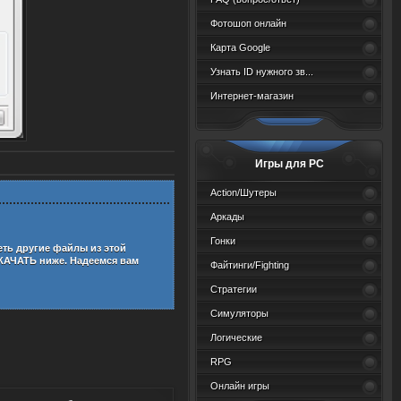
Фотошоп онлайн
Карта Google
Узнать ID нужного зв...
Интернет-магазин
Игры для PC
Action/Шутеры
Аркады
Гонки
еть другие файлы из этой
КАЧАТЬ ниже. Надеемся вам
Файтинги/Fighting
Стратегии
Симуляторы
Логические
RPG
Онлайн игры