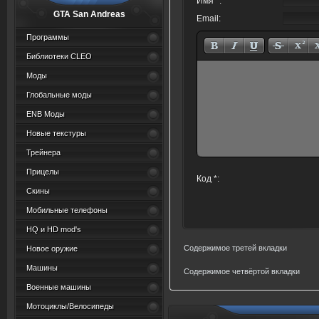
Имя *:
GTA San Andreas
Email:
Программы
Библиотеки CLEO
Моды
Глобальные моды
ENB Моды
Новые текстуры
Трейнера
Прицелы
Код *:
Скины
Мобильные телефоны
HQ и HD mod's
Содержимое третей вкладки
Новое оружие
Машины
Содержимое четвёртой вкладки
Военные машины
Мотоциклы/Велосипеды