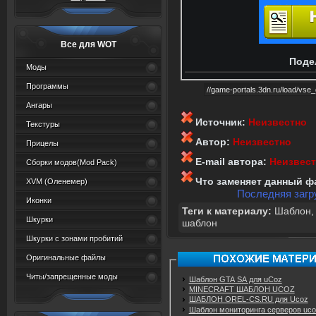
Все для WOT
Поде
Моды
Программы
Ангары
Источник:
Неизвестно
Текстуры
Автор:
Неизвестно
Прицелы
E-mail автора:
Неизвес
Сборки модов(Mod Pack)
Что заменяет данный ф
XVM (Oленемер)
Последняя загру
Иконки
Теги к материалу:
Шаблон
Шкурки
шаблон
Шкурки с зонами пробитий
Оригинальные файлы
Читы/запрещенные моды
Шаблон GTA SA для uCoz
MINECRAFT ШАБЛОН UCOZ
ШАБЛОН OREL-CS.RU для Ucoz
Шаблон мониторинга серверов uco