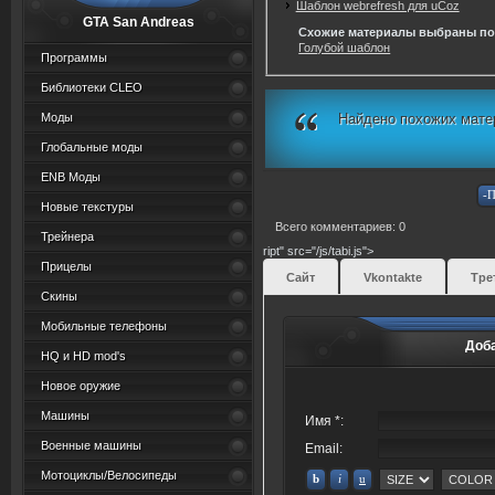
Шаблон webrefresh для uCoz
GTA San Andreas
Схожие материалы выбраны по
Голубой шаблон
Программы
Библиотеки CLEO
Моды
Найдено похожих мате
Глобальные моды
ENB Моды
Новые текстуры
Всего комментариев: 0
Трейнера
ript" src="/js/tabi.js">
Прицелы
Сайт
Vkontakte
Тре
Скины
Мобильные телефоны
Доб
HQ и HD mod's
Новое оружие
Машины
Имя *:
Военные машины
Email:
Мотоциклы/Велосипеды