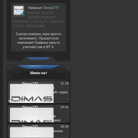
Написал:
Dimas777
SNIPER: GHOST
WARRIOR(ВОИН
ПРИЗРАК) 2 (2013) РС | REPACK
ОТ R.G. МЕХАНИКИ
Скачал,поиграл, игра просто
затягивает). Прошел всю
компанию! Графика просто
улетная) как в BT 4.
Мини-чат