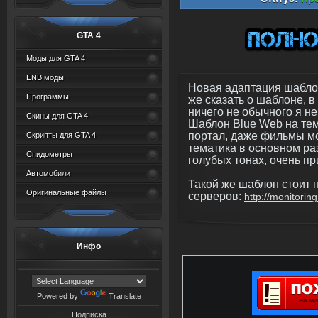
GTA 4
Моды для GTA 4
ENB моды
Новая адаптация шаблон
Программы
же сказать о шаблоне, в
ничего не обычного я не
Скины для GTA 4
Шаблон Blue Web на тема
портал, даже фильмы мо
Скрипты для GTA 4
тематика в основном ра
Спидометры
голубых тонах, очень пр
Автомобили
Такой же шаблон стоит 
Оригинальные файлы
серверов:
http://monitorin
Инфо
Powered by
Translate
Подписка