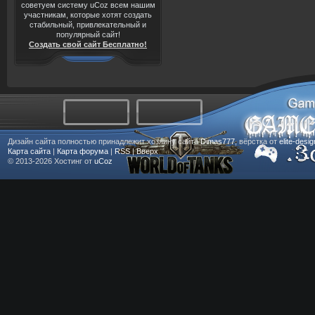
советуем систему uCoz всем нашим
участникам, которые хотят создать
стабильный, привлекательный и
популярный сайт!
Создать свой сайт Бесплатно!
Дизайн сайта полностью принадлежит хозяину сайта
Dimas777
, вёрстка от
elite-desi
Карта сайта
|
Карта форума
|
RSS
|
Вверх
© 2013-2026
Хостинг от
uCoz