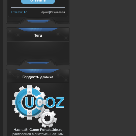
Ответов:
17
Архив
|
Результаты
Теги
Гордость движка
Наш сайт
Game-Portals.3dn.ru
расположен в системе
uCoz
. Мы