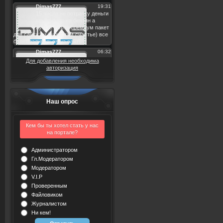
Для добавления необходима
авторизация
Наш опрос
Кем бы ты хотел стать у нас
на портале?
Администратором
Гл.Модератором
Модератором
V.I.P
Проверенным
Файловиком
Журналистом
Ни кем!