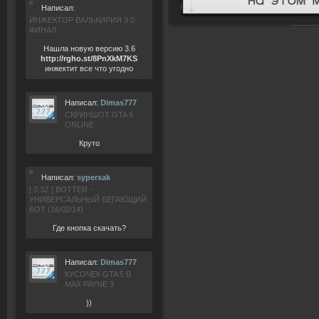
Написал:
ИНЖЕКТОР ВАЛЬКИРИЯ 3.0
ФИНАЛ
Нашла новую версию 3.6
ht
tp:/
/rgho.
st/8P
nXkM7KS
инжектит все что угодно
Написал:
Dimas777
СКРИНШОТ GTA 5
ONLINE
Круто
Написал:
syperxak
[ 0.3Z ] BOTTER -
УНИВЕРСАЛЬНЫЙ БЕГАЮЩИЙ
БОТ (16/02/14)
Где кнопка скачать?
Написал:
Dimas777
КУСОЧЕК GTA 5 В
MAX PAYNE 3
))