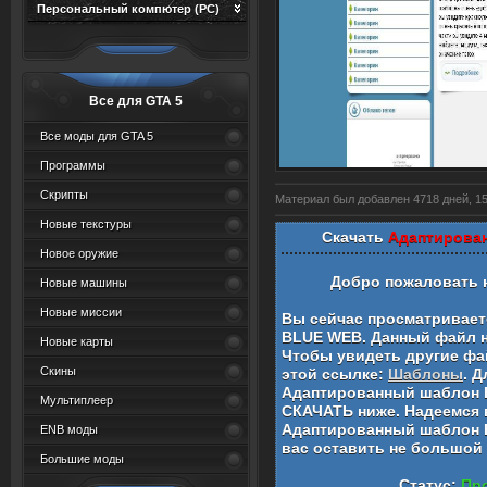
Персональный компютер (PC)
Все для GTA 5
Все моды для GTA 5
Программы
Скрипты
Материал был добавлен 4718 дней, 15
Новые текстуры
Скачать
Адаптирова
Новое оружие
Добро пожаловать 
Новые машины
Новые миссии
Вы сейчас просматривае
BLUE WEB
. Данный файл 
Новые карты
Чтобы увидеть другие фай
Скины
этой ссылке:
Шаблоны
. 
Адаптированный шаблон
Мультиплеер
СКАЧАТЬ ниже. Надеемся 
Адаптированный шаблон
ENB моды
вас оставить не большой
Большие моды
Статус:
Про