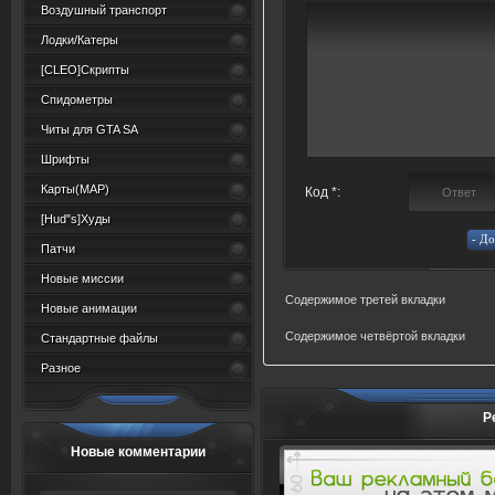
Воздушный транспорт
Лодки/Катеры
[CLEO]Скрипты
Спидометры
Читы для GTA SA
Шрифты
Карты(MAP)
Код *:
[Hud"s]Худы
Патчи
Новые миссии
Содержимое третей вкладки
Новые анимации
Содержимое четвёртой вкладки
Стандартные файлы
Разное
Р
Новые комментарии