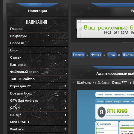
Навигация
Р
Главная
На форум
Новости
Блог
»
»
»
Статьи
Картинки
Файловый архив
Адаптированный ша
Топ 100 сайтов
Шаблоны
Добавил:
Dimas777
Игры для PC
Просмотров: 648
Загрузок: 49
Всё для Ucoz
GTA San Andreas
GTA 4
SA-MP
MINECRAFT
WarFace