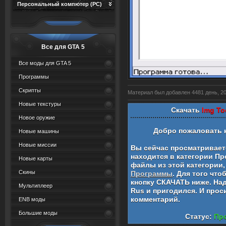
Персональный компютер (PC)
Все для GTA 5
Все моды для GTA 5
Программы
Скрипты
Материал был добавлен 4481 день, 20 
Новые текстуры
Скачать
Img To
Новое оружие
Добро пожаловать 
Новые машины
Новые миссии
Вы сейчас просматривае
находится в категории
Пр
Новые карты
файлы из этой категории,
Скины
Программы
. Для того чт
кнопку СКАЧАТЬ ниже. На
Мультиплеер
Rus
и пригодился. И прос
комментарий.
ENB моды
Большие моды
Статус:
Про