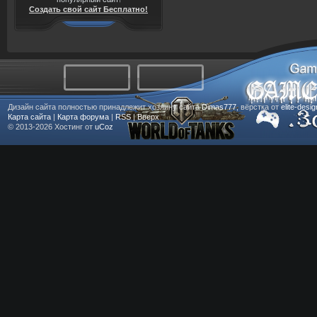
Создать свой сайт Бесплатно!
Дизайн сайта полностью принадлежит хозяину сайта
Dimas777
, вёрстка от
elite-desi
Карта сайта
|
Карта форума
|
RSS
|
Вверх
© 2013-2026
Хостинг от
uCoz