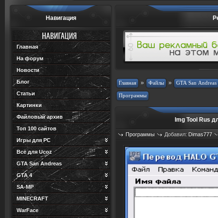
Навигация
Р
Главная
На форум
Новости
Блог
»
»
Статьи
Картинки
Файловый архив
Img Tool Rus д
Топ 100 сайтов
Программы
Добавил:
Dimas777
Игры для PC
Просмотров: 653
Загрузок: 1
Всё для Ucoz
GTA San Andreas
GTA 4
SA-MP
MINECRAFT
WarFace