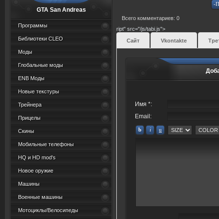
GTA San Andreas
Всего комментариев: 0
Программы
ript" src="/js/tabi.js">
Библиотеки CLEO
Сайт
Vkontakte
Тре
Моды
Глобальные моды
Доб
ENB Моды
Новые текстуры
Имя *:
Трейнера
Email:
Прицелы
Скины
Мобильные телефоны
HQ и HD mod's
Новое оружие
Машины
Военные машины
Мотоциклы/Велосипеды