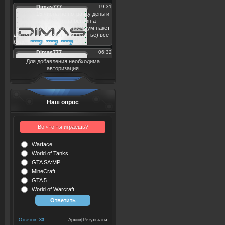
Для добавления необходима
авторизация
Наш опрос
Во что ты играешь?
Warface
World of Tanks
GTA SA:MP
MineCraft
GTA 5
World of Warcraft
Ответов:
33
Архив
|
Результаты