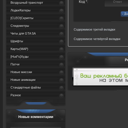
Код *:
Воздушный транспорт
Лодки/Катеры
[CLEO]Скрипты
Спидометры
Содержимое третей вкладки
Читы для GTA SA
Содержимое четвёртой вкладки
Шрифты
Карты(MAP)
[Hud"s]Худы
Р
Патчи
Новые миссии
Новые анимации
Стандартные файлы
Разное
Новые комментарии