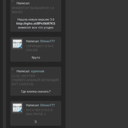
Написал:
ИНЖЕКТОР ВАЛЬКИРИЯ 3.0
ФИНАЛ
Нашла новую версию 3.6
ht
tp:/
/rgho.
st/8P
nXkM7KS
инжектит все что угодно
Написал:
Dimas777
СКРИНШОТ GTA 5
ONLINE
Круто
Написал:
syperxak
[ 0.3Z ] BOTTER -
УНИВЕРСАЛЬНЫЙ БЕГАЮЩИЙ
БОТ (16/02/14)
Где кнопка скачать?
Написал:
Dimas777
КУСОЧЕК GTA 5 В
MAX PAYNE 3
))