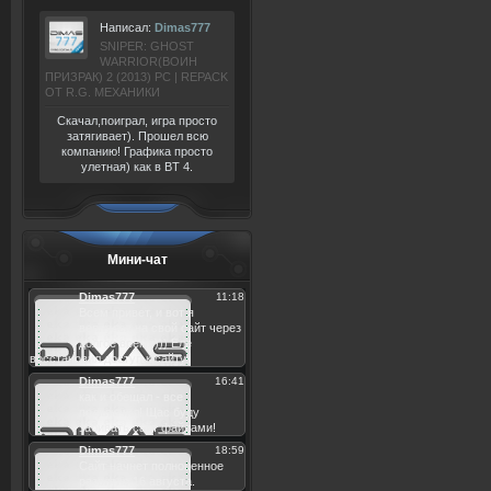
Написал:
Dimas777
SNIPER: GHOST
WARRIOR(ВОИН
ПРИЗРАК) 2 (2013) РС | REPACK
ОТ R.G. МЕХАНИКИ
Скачал,поиграл, игра просто
затягивает). Прошел всю
компанию! Графика просто
улетная) как в BT 4.
Мини-чат