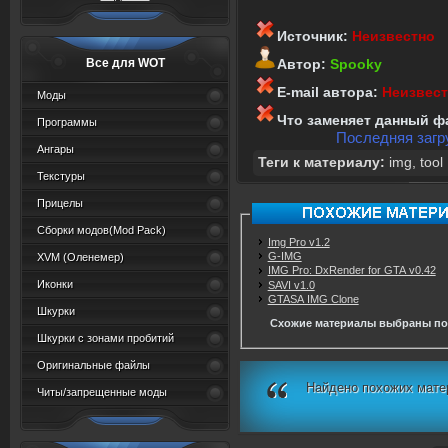
Источник:
Неизвестно
Все для WOT
Автор:
Spooky
E-mail автора:
Неизвес
Моды
Что заменяет данный ф
Программы
Последняя загру
Ангары
Теги к материалу:
img
,
tool
Текстуры
Прицелы
Сборки модов(Mod Pack)
Img Pro v1.2
G-IMG
XVM (Oленемер)
IMG Pro: DxRender for GTA v0.42
Иконки
SAVI v1.0
GTASA IMG Clone
Шкурки
Схожие материалы выбраны по
Шкурки с зонами пробитий
Оригинальные файлы
Найдено похожих мате
Читы/запрещенные моды