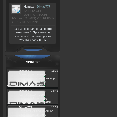
Написал:
Dimas777
SNIPER: GHOST
WARRIOR(ВОИН
ПРИЗРАК) 2 (2013) РС | REPACK
ОТ R.G. МЕХАНИКИ
Скачал,поиграл, игра просто
затягивает). Прошел всю
компанию! Графика просто
улетная) как в BT 4.
Мини-чат