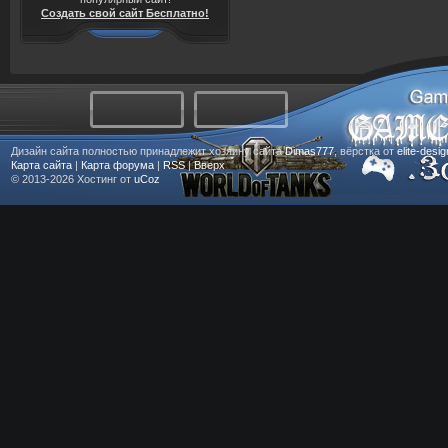
Создать свой сайт Бесплатно!
Дизайн сайта полностью принадлежит хозяину сайта
Dimas777
, вёрстка от
elite-desi
Карта сайта
|
Карта форума
|
RSS
|
Вверх
© 2013-2026
Хостинг от
uCoz