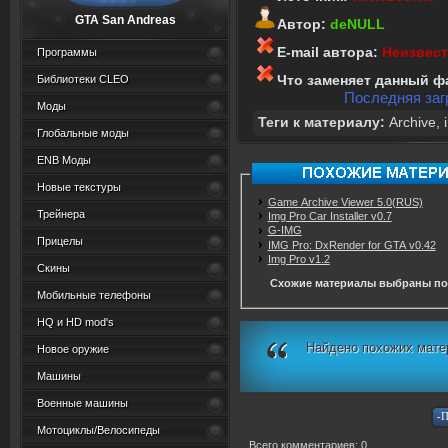
GTA San Andreas
Автор:
deNULL
E-mail автора:
Неизвес
Программы
Что заменяет данный ф
Библиотеки CLEO
Последняя загр
Моды
Теги к материалу:
Archive
,
Глобальные моды
ENB Моды
Новые текстуры
Game Archive Viewer 5.0(RUS)
Трейнера
Img Pro Car Installer v0.7
G-IMG
Прицелы
IMG Pro: DxRender for GTA v0.42
Img Pro v1.2
Скины
Схожие материалы выбраны по
Мобильные телефоны
HQ и HD mod's
Найдено похожих мате
Новое оружие
Машины
Военные машины
Мотоциклы/Велосипеды
Всего комментариев: 0