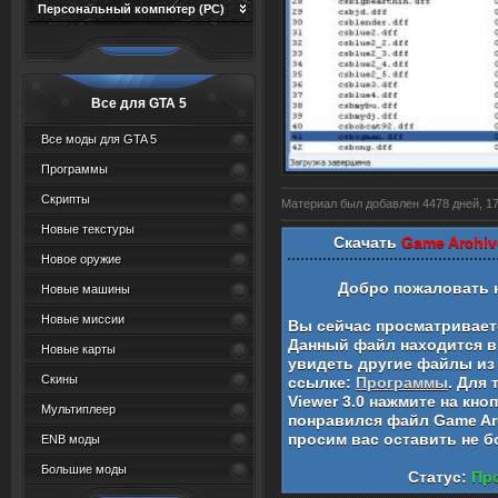
Персональный компютер (PC)
Все для GTA 5
Все моды для GTA 5
Программы
Скрипты
Материал был добавлен 4478 дней, 17 
Новые текстуры
Скачать
Game Archiv
Новое оружие
Добро пожаловать 
Новые машины
Новые миссии
Вы сейчас просматривае
Данный файл находится в
Новые карты
увидеть другие файлы из 
Скины
ссылке:
Программы
. Для
Viewer 3.0
нажмите на кно
Мультиплеер
понравился файл
Game Ar
просим вас оставить не 
ENB моды
Большие моды
Статус:
Про