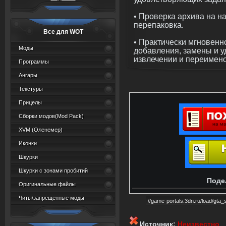
• Проверка архива на на
перепаковка.
Все для WOT
• Практически мгновенн
Моды
добавления, замены и у
извлечении и переимено
Программы
Ангары
Текстуры
Прицелы
Сборки модов(Mod Pack)
XVM (Oленемер)
Иконки
Шкурки
Шкурки с зонами пробитий
Поде
Оригинальные файлы
Читы/запрещенные моды
Источник:
Неизвестно