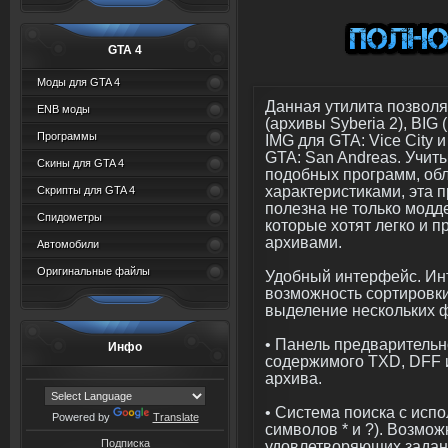
GTA 4
Моды для GTA 4
Данная утилита позвол
ENB моды
(архивы Syberia 2), BIG (H
Программы
IMG для GTA: Vice City и
GTA: San Andreas. Учит
Скины для GTA 4
подобных программ, об
характеристиками, эта 
Скрипты для GTA 4
полезна не только модд
Спидометры
которые хотят легко и 
архивами.
Автомобили
Оригинальные файлы
Удобный интерфейс. Ин
возможность сортировк
выделение нескольких 
• Панель предварительн
Инфо
содержимого TXD, DFF и
архива.
• Система поиска с исп
Powered by
Translate
символов * и ?). Возмо
Подписка
удовлетворяющих задан