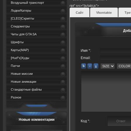
Воздушный транспорт
ript" src="/js/tabi.js">
Лодки/Катеры
Сайт
Vkontakte
Тре
[CLEO]Скрипты
Спидометры
Доб
Читы для GTA SA
Шрифты
Карты(MAP)
Имя *:
Email:
[Hud"s]Худы
Патчи
Новые миссии
Новые анимации
Стандартные файлы
Разное
Новые комментарии
Код *: