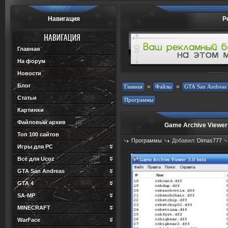
Навигация
Р
Главная
На форум
Новости
Блог
»
»
Статьи
Картинки
Файловый архив
Game Archive Viewer
Топ 100 сайтов
Программы
Добавил:
Dimas777
Игры для PC
Просмотров: 750
Загрузок: 1
Всё для Ucoz
GTA San Andreas
GTA 4
SA-MP
MINECRAFT
WarFace