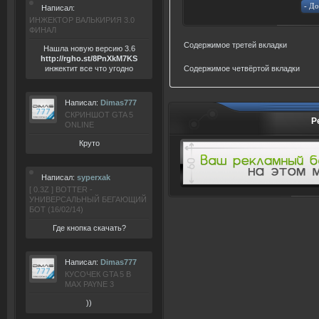
Написал:
ИНЖЕКТОР ВАЛЬКИРИЯ 3.0
ФИНАЛ
Содержимое третей вкладки
Нашла новую версию 3.6
ht
tp:/
/rgho.
st/8P
nXkM7KS
инжектит все что угодно
Содержимое четвёртой вкладки
Написал:
Dimas777
СКРИНШОТ GTA 5
Р
ONLINE
Круто
Написал:
syperxak
[ 0.3Z ] BOTTER -
УНИВЕРСАЛЬНЫЙ БЕГАЮЩИЙ
БОТ (16/02/14)
Где кнопка скачать?
Написал:
Dimas777
КУСОЧЕК GTA 5 В
MAX PAYNE 3
))