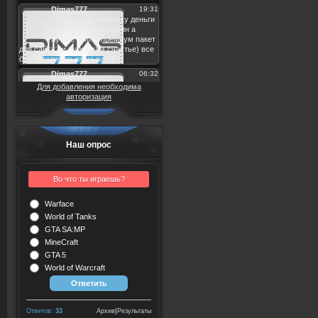
Для добавления необходима
авторизация
Наш опрос
Во что ты играешь?
Warface
World of Tanks
GTA SA:MP
MineCraft
GTA 5
World of Warcraft
Ответов:
33
Архив
|
Результаты