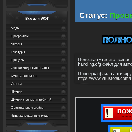
Статус:
Прове
Все для WOT
Моды
Программы
Ангары
Текстуры
Полезная утилита позволя
Прицелы
handling.cfg файл для ав
Сборки модов(Mod Pack)
Проверка файла антивирусо
XVM (Oленемер)
https://www.virustotal.com/r
Иконки
Шкурки
Шкурки с зонами пробитий
Оригинальные файлы
Читы/запрещенные моды