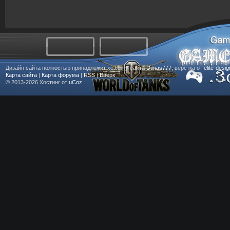
Дизайн сайта полностью принадлежит хозяину сайта
Dimas777
, вёрстка от
elite-desi
Карта сайта
|
Карта форума
|
RSS
|
Вверх
© 2013-2026
Хостинг от
uCoz