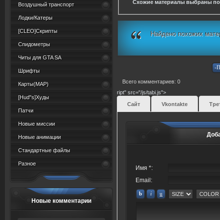
Схожие материалы выбраны по
Воздушный транспорт
Лодки/Катеры
[CLEO]Скрипты
Найдено похожих мате
Спидометры
Читы для GTA SA
Шрифты
Всего комментариев: 0
Карты(MAP)
ript" src="/js/tabi.js">
[Hud"s]Худы
Сайт
Vkontakte
Тре
Патчи
Новые миссии
Доб
Новые анимации
Стандартные файлы
Разное
Имя *:
Email:
Новые комментарии