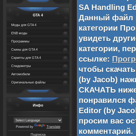
SA Handling Ed
GTA 4
Данный файл 
Моды для GTA 4
категории
Про
ENB моды
увидеть други
Программы
категории, пе
Скины для GTA 4
ссылке:
Прог
Скрипты для GTA 4
Спидометры
чтобы скачат
Автомобили
(by Jacob)
нажм
Оригинальные файлы
СКАЧАТЬ ниже
понравился 
Инфо
Editor (by Jaco
просим вас ос
Powered by
Translate
комментарий.
Подписка