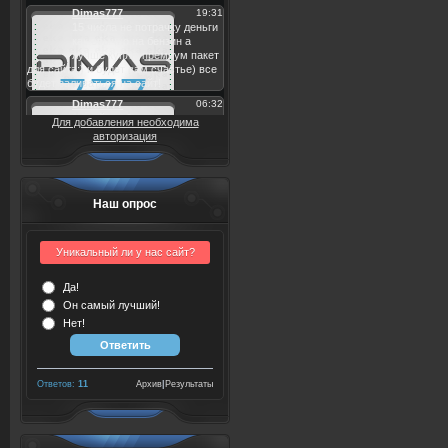
Для добавления необходима
авторизация
Наш опрос
Уникальный ли у нас сайт?
Да!
Он самый лучший!
Нет!
Ответов:
11
Архив
|
Результаты