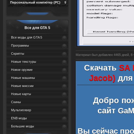
Персональный компютер (PC)
Все для GTA 5
Все моды для GTA 5
Программы
Скрипты
Материал был добавлен 4465 дней, 8 ч
Новые текстуры
Скачать
SA H
Новое оружие
Jacob)
для
Новые машины
Новые миссии
Новые карты
Добро по
Скины
сайт
GaMe
Мультиплеер
ENB моды
Большие моды
Вы сейчас пр