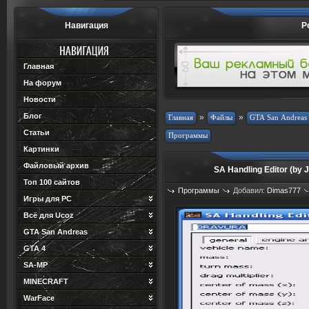
Навигация
Р
Главная
На форум
Новости
Блог
»
»
Статьи
Картинки
Файловый архив
SA Handling Editor (by
Топ 100 сайтов
Программы
Добавил:
Dimas777
Игры для PC
Просмотров: 1301
Загрузок: 1
Всё для Ucoz
GTA San Andreas
GTA 4
SA-MP
MINECRAFT
WarFace