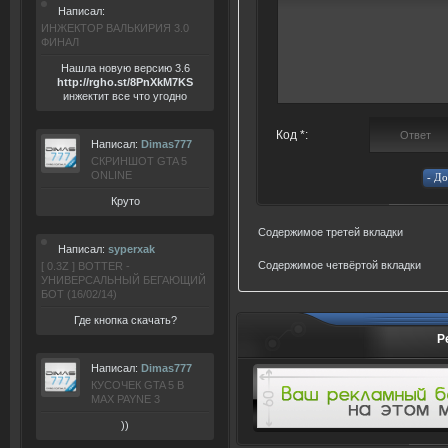
Написал:
ИНЖЕКТОР ВАЛЬКИРИЯ 3.0
ФИНАЛ
Нашла новую версию 3.6
ht
tp:/
/rgho.
st/8P
nXkM7KS
инжектит все что угодно
Код *:
Написал:
Dimas777
СКРИНШОТ GTA 5
ONLINE
Круто
Содержимое третей вкладки
Написал:
syperxak
Содержимое четвёртой вкладки
[ 0.3Z ] BOTTER -
УНИВЕРСАЛЬНЫЙ БЕГАЮЩИЙ
БОТ (16/02/14)
Где кнопка скачать?
Р
Написал:
Dimas777
КУСОЧЕК GTA 5 В
MAX PAYNE 3
))