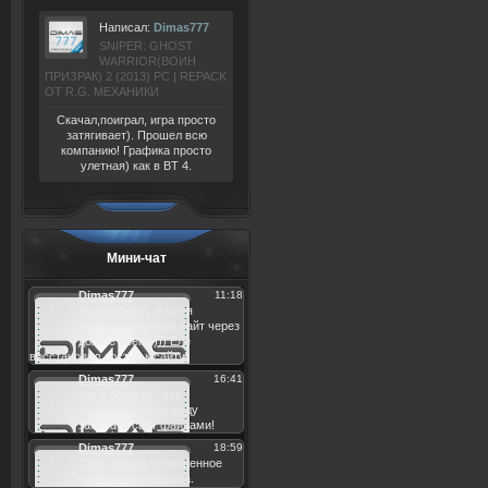
Написал:
Dimas777
SNIPER: GHOST
WARRIOR(ВОИН
ПРИЗРАК) 2 (2013) РС | REPACK
ОТ R.G. МЕХАНИКИ
Скачал,поиграл, игра просто
затягивает). Прошел всю
компанию! Графика просто
улетная) как в BT 4.
Мини-чат