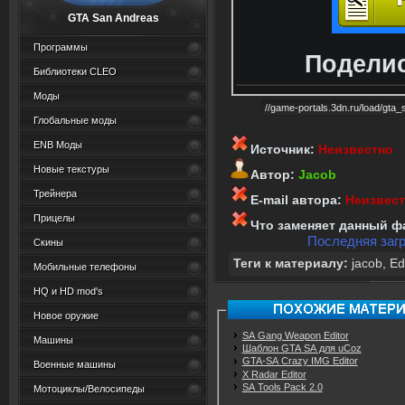
GTA San Andreas
Программы
Поделис
Библиотеки CLEO
Моды
Глобальные моды
ENB Моды
Источник:
Неизвестно
Новые текстуры
Автор:
Jacob
Трейнера
E-mail автора:
Неизвес
Прицелы
Что заменяет данный ф
Последняя загр
Скины
Теги к материалу:
jacob
,
Ed
Мобильные телефоны
HQ и HD mod's
Новое оружие
SA Gang Weapon Editor
Машины
Шаблон GTA SA для uCoz
GTA-SA Crazy IMG Editor
Военные машины
X Radar Editor
SA Tools Pack 2.0
Мотоциклы/Велосипеды