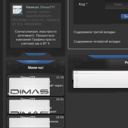
Код *:
Написал:
Dimas777
SNIPER: GHOST
WARRIOR(ВОИН
ПРИЗРАК) 2 (2013) РС | REPACK
ОТ R.G. МЕХАНИКИ
Скачал,поиграл, игра просто
Содержимое третей вкладки
затягивает). Прошел всю
компанию! Графика просто
Содержимое четвёртой вкладки
улетная) как в BT 4.
Р
Мини-чат