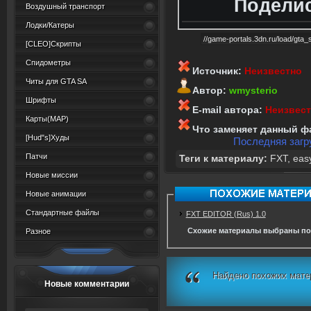
Поделис
Воздушный транспорт
Лодки/Катеры
[CLEO]Скрипты
Спидометры
Источник:
Неизвестно
Читы для GTA SA
Автор:
wmysterio
Шрифты
E-mail автора:
Неизвес
Карты(MAP)
Что заменяет данный ф
[Hud"s]Худы
Последняя загру
Патчи
Теги к материалу:
FXT
,
eas
Новые миссии
Новые анимации
Стандартные файлы
FXT EDITOR (Rus) 1.0
Схожие материалы выбраны по
Разное
Найдено похожих мате
Новые комментарии