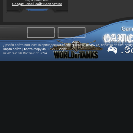
Создать свой сайт Бесплатно!
Дизайн сайта полностью принадлежит хозяину сайта
Dimas777
, вёрстка от
elite-desi
Карта сайта
|
Карта форума
|
RSS
|
Вверх
© 2013-2026
Хостинг от
uCoz