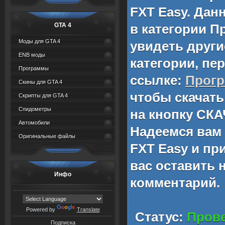
FXT Easy
. Дан
GTA 4
в категории
П
Моды для GTA 4
увидеть други
ENB моды
категории, пе
Программы
ссылке:
Прог
Скины для GTA 4
чтобы скачат
Скрипты для GTA 4
Спидометры
на кнопку СКА
Автомобили
Надеемся вам
Оригинальные файлы
FXT Easy
и при
вас оставить 
Инфо
комментарий.
Powered by
Translate
Статус:
Прове
Подписка