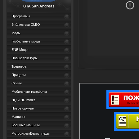
GTA San Andreas
Программы
Библиотеки CLEO
Моды
Глобальные моды
ENB Моды
Новые текстуры
Трейнера
Прицелы
Скины
Мобильные телефоны
HQ и HD mod's
Новое оружие
Машины
Военные машины
Мотоциклы/Велосипеды