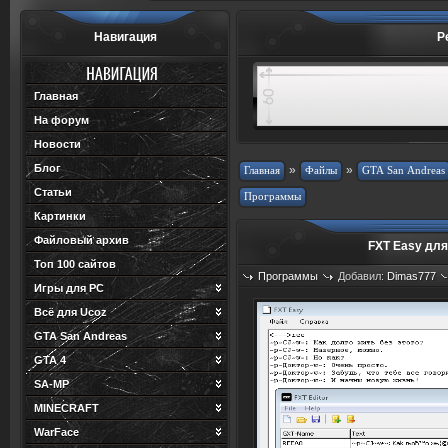
Навигация
Р
Главная
На форум
Новости
Блог
»
»
Статьи
Картинки
Файловый архив
FXT Easy дл
Топ 100 сайтов
Программы
Добавил:
Dimas777
Игры для PC
Просмотров: 714
Загрузок: 1
Всё для Ucoz
GTA San Andreas
GTA 4
SA-MP
MINECRAFT
WarFace