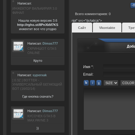
Написал:
ИНЖЕКТОР ВАЛЬКИРИЯ 3.0
ФИНАЛ
Всего комментариев: 0
Нашла новую версию 3.6
ript" src="/js/tabi.js">
ht
tp:/
/rgho.
st/8P
nXkM7KS
Сайт
Vkontakte
Тре
инжектит все что угодно
Написал:
Dimas777
Доб
СКРИНШОТ GTA 5
ONLINE
Круто
Имя *:
Email:
Написал:
syperxak
[ 0.3Z ] BOTTER -
УНИВЕРСАЛЬНЫЙ БЕГАЮЩИЙ
БОТ (16/02/14)
Где кнопка скачать?
Написал:
Dimas777
КУСОЧЕК GTA 5 В
MAX PAYNE 3
))