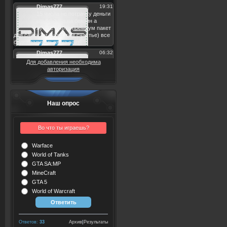
Для добавления необходима
авторизация
Наш опрос
Во что ты играешь?
Warface
World of Tanks
GTA SA:MP
MineCraft
GTA 5
World of Warcraft
Ответов:
33
Архив
|
Результаты