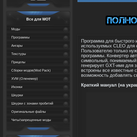
Все для WOT
Моды
Программы
Программа для быстрого и
используемых CLEO для о
Ангары
Пользователю только нуж
Текстуры
программы. Конвертер авт
символьный, понимаемый 
Прицелы
генерирует GXT-имя для з
встроены все известные 
Сборки модов(Mod Pack)
возможность добавлять св
XVM (Oленемер)
Краткий мануал (на укра
Иконки
Шкурки
Шкурки с зонами пробитий
Оригинальные файлы
Читы/запрещенные моды