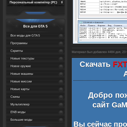
Персональный компютер (PC)
Все для GTA 5
Все моды для GTA 5
Программы
Скрипты
Материал был добавлен 4484 дня, 23 ч
Новые текстуры
Скачать
FXT
Новое оружие
Новые машины
Новые миссии
Новые карты
Добро по
Скины
сайт
GaMe
Мультиплеер
ENB моды
Большие моды
Вы сейчас пр