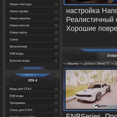
Новые текстуры
настройка Hand
Новое оружие
Реалистичный с
Новые машины
Новые миссии
Хорошие повре
Новые карты
Скины
Мультиплеер
ENB моды
Dodge
Большие моды
Машины
Добавил:
Dimas777
Д
Просмотров: 788
GTA 4
Моды для GTA 4
ENB моды
Программы
Скины для GTA 4
ENBSeries. Пр