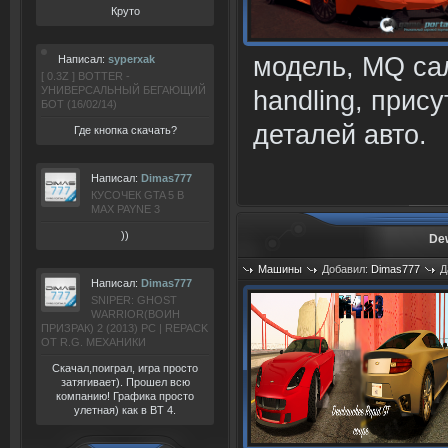
Круто
модель, MQ са
Написал:
syperxak
[ 0.3Z ] BOTTER -
УНИВЕРСАЛЬНЫЙ БЕГАЮЩИЙ
handling, прис
БОТ (16/02/14)
деталей авто.
Где кнопка скачать?
Написал:
Dimas777
КУСОЧЕК GTA 5 В
MAX PAYNE 3
))
De
Машины
Добавил:
Dimas777
Д
Написал:
Dimas777
Просмотров: 782
SNIPER: GHOST
WARRIOR(ВОИН
ПРИЗРАК) 2 (2013) РС | REPACK
ОТ R.G. МЕХАНИКИ
Скачал,поиграл, игра просто
затягивает). Прошел всю
компанию! Графика просто
улетная) как в BT 4.