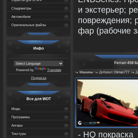
Скрипты для GTA 4
и экстерьер; р
Спидометры
Автомобили
повреждения; 
Оригинальные файлы
фар (рабочие з
Инфо
Ferrari 458 I
Powered by
Translate
Машины
Добавил:
Dimas777
Д
Подписка
Просмотров: 773
Все для WOT
Моды
Программы
Ангары
- HQ покраска
Текстуры