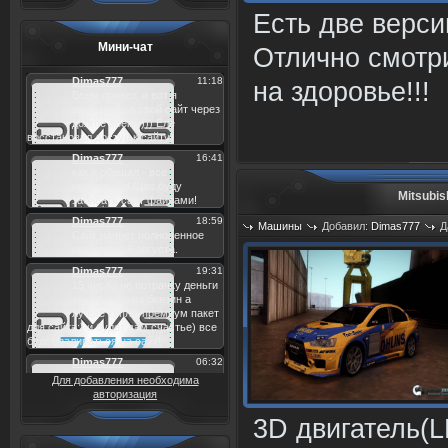
Есть две верси
Мини-чат
Отлично смотр
на здоровье!!!
Mitsubis
Машины
Добавил:
Dimas777
Д
Просмотров: 889
Для добавления необходима
авторизация
3D двигатель(L