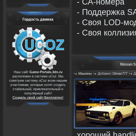
- СА-номера
- Поддержка S
Гордость движка
- Своя LOD-мо
- Своя коллизи
Nissan S
Наш сайт
Game-Portals.3dn.ru
Машины
Добавил:
Dimas777
Д
расположен в системе
uCoz
. Мы
Просмотров: 1370
советуем систему uCoz всем нашим
участникам, которые хотят создать
стабильный, привлекательный и
популярный сайт!
Создать свой сайт Бесплатно!
хороший handli