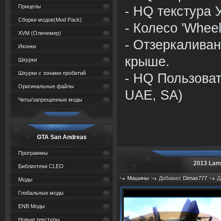
Прицелы
- HQ текстура 
Сборки модов(Mod Pack)
- Колесо 'Whe
XVM (Oленемер)
- Отзеркаливан
Иконки
крыше.
Шкурки
Шкурки с зонами пробитий
- HQ Пользоват
Оригинальные файлы
UAE, SA)
Читы/запрещенные моды
GTA San Andreas
Программы
2013 Lam
Библиотеки CLEO
Машины
Добавил:
Dimas777
Д
Моды
Просмотров: 911
Глобальные моды
ENB Моды
Новые текстуры