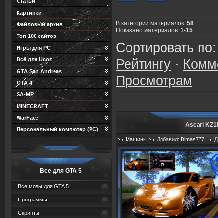
Статьи
Картинки
В категории материалов
:
58
Файловый архив
Показано материалов
:
1-15
Топ 100 сайтов
Сортировать по
Игры для PC
Всё для Ucoz
Рейтингу
·
Комм
GTA San Andreas
Просмотрам
GTA 4
SA-MP
MINECRAFT
WarFace
Ascari KZ1R
Персональный компютер (PC)
Машины
Добавил:
Dimas777
Д
Просмотров: 713
Все для GTA 5
Все моды для GTA 5
Программы
Скрипты