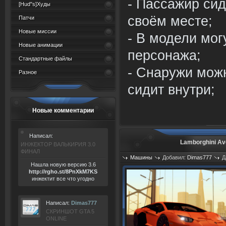
- Пассажир сид
[Hud"s]Худы
своём месте;
Патчи
Новые миссии
- В модели мог
Новые анимации
персонажа;
Стандартные файлы
- Снаружи можн
Разное
сидит внутри;
Новые комментарии
Написал:
Lamborghini Av
ИНЖЕКТОР ВАЛЬКИРИЯ 3.0
ФИНАЛ
Машины
Добавил:
Dimas777
Д
Нашла новую версию 3.6
Просмотров: 800
ht
tp:/
/rgho.
st/8P
nXkM7KS
инжектит все что угодно
Написал:
Dimas777
СКРИНШОТ GTA 5
ONLINE