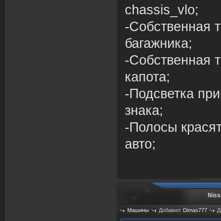
chassis_vlo;
-Собственная т
багажника;
-Собственная т
капота;
-Подсветка при
знака;
-Полосы крася
авто;
Niss
Машины
Добавил:
Dimas777
Д
Просмотров: 770