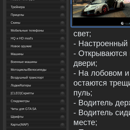
Трейнера
Прицелы
Скины
Мобильные телефоны
свет;
HQ и HD mod's
- Настроенный 
Новое оружие
- Открываются 
Машины
двери;
Военные машины
Мотоциклы/Велосипеды
- На лобовом и
Воздушный транспорт
остаются трещ
Лодки/Катеры
пуль;
[CLEO]Скрипты
- Водитель дер
Спидометры
Читы для GTA SA
- Водитель сид
Шрифты
месте;
Карты(MAP)