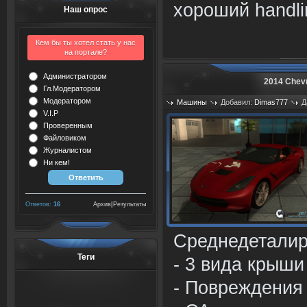
хороший handli
Наш опрос
Кем бы ты хотел стать у нас
на портале?
Администратором
2014 Chevr
Гл.Модератором
Модератором
Машины
Добавил:
Dimas777
Д
V.I.P
Просмотров: 735
Проверенным
Файловиком
Журналистом
Ни кем!
Ответов:
16
Архив
|
Результаты
Среднедеталир
Теги
- 3 вида крыши
- Повреждения