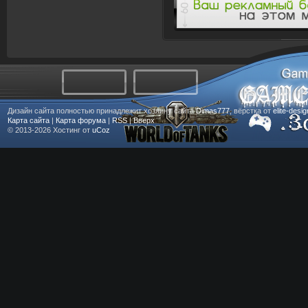
Дизайн сайта полностью принадлежит хозяину сайта
Dimas777
, вёрстка от
elite-desi
Карта сайта
|
Карта форума
|
RSS
|
Вверх
© 2013-2026
Хостинг от
uCoz