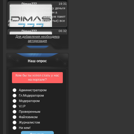
Для добавления необходима
авторизация
Наш опрос
Кем бы ты хотел стать у нас
на портале?
Администратором
Гл.Модератором
Модератором
V.I.P
Проверенным
Файловиком
Журналистом
Ни кем!