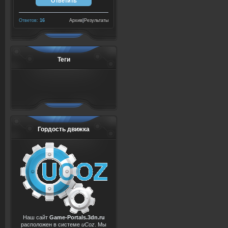
Ответов:
16
Архив
|
Результаты
Теги
Гордость движка
Наш сайт
Game-Portals.3dn.ru
расположен в системе
uCoz
. Мы