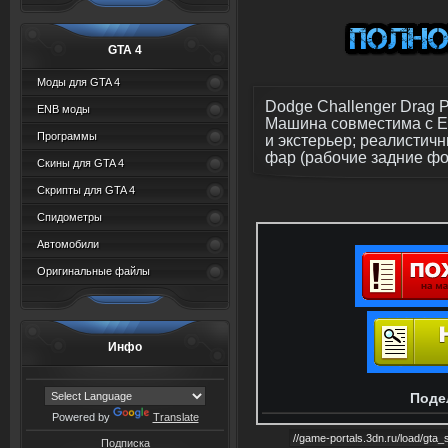
GTA 4
Моды для GTA 4
Dodge Challenger Drag 
ENB моды
Машина совместима с E
Программы
и экстерьер; реалистич
фар (рабочие задние фо
Скины для GTA 4
Скрипты для GTA 4
Спидометры
Автомобили
Оригинальные файлы
Инфо
Поде
Powered by
Translate
Подписка