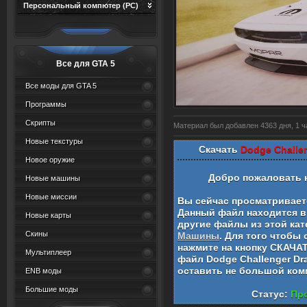
Персональный компютер (PC)
Все для GTA 5
Все моды для GTA 5
Программы
Скрипты
Материал был добавлен 4363 дня, 1 ча
Новые текстуры
Скачать
Dodge Challe
Новое оружие
Добро пожаловать 
Новые машины
Новые миссии
Вы сейчас просматривае
Данный файл находится в
Новые карты
другие файлы из этой кат
Скины
Машины
. Для того чтобы
нажмите на кнопку СКАЧА
Мультиплеер
файл
Dodge Challenger Dr
оставить не большой ком
ENB моды
Большие моды
Статус:
Про