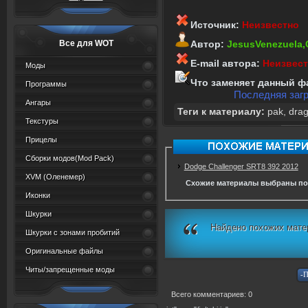
Источник:
Неизвестно
Все для WOT
Автор:
JesusVenezuela,
E-mail автора:
Неизвес
Моды
Что заменяет данный ф
Программы
Последняя загр
Ангары
Теги к материалу:
pak
,
dra
Текстуры
Прицелы
Сборки модов(Mod Pack)
Dodge Challenger SRT8 392 2012
XVM (Oленемер)
Схожие материалы выбраны по
Иконки
Шкурки
Найдено похожих мате
Шкурки с зонами пробитий
Оригинальные файлы
Читы/запрещенные моды
Всего комментариев: 0