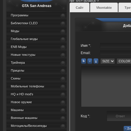
ript" src="/js/tabi.js">
GTA San Andreas
Сайт
Vkontakte
Тре
Программы
Библиотеки CLEO
Доб
Моды
Глобальные моды
Имя *:
ENB Моды
Email:
Новые текстуры
Трейнера
Прицелы
Скины
Мобильные телефоны
HQ и HD mod's
Новое оружие
Машины
Код *:
Военные машины
Мотоциклы/Велосипеды