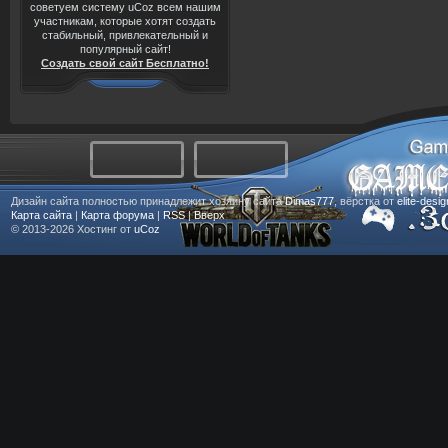
советуем систему uCoz всем нашим
участникам, которые хотят создать
стабильный, привлекательный и
популярный сайт!
Создать свой сайт Бесплатно!
Дизайн сайта полностью принадлежит хозяину сайта
Dimas777
, вёрстка от
elite-desi
Карта сайта
|
Карта форума
|
RSS
|
Вверх
© 2013-2026
Хостинг от
uCoz