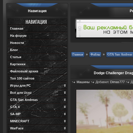
Навигация
Р
Главная
На форум
Новости
Блог
»
»
Статьи
Картинки
Файловый архив
Dodge Challenger Dra
Топ 100 сайтов
Машины
Добавил:
Dimas777
Д
Игры для PC
Просмотров: 788
Загрузок: 1
Всё для Ucoz
GTA San Andreas
GTA 4
SA-MP
MINECRAFT
WarFace