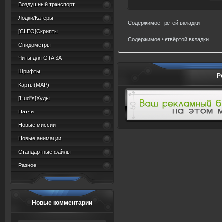
Воздушный транспорт
Лодки/Катеры
Содержимое третей вкладки
[CLEO]Скрипты
Содержимое четвёртой вкладки
Спидометры
Читы для GTA SA
Шрифты
Р
Карты(MAP)
[Hud"s]Худы
Патчи
Новые миссии
Новые анимации
Стандартные файлы
Разное
Новые комментарии