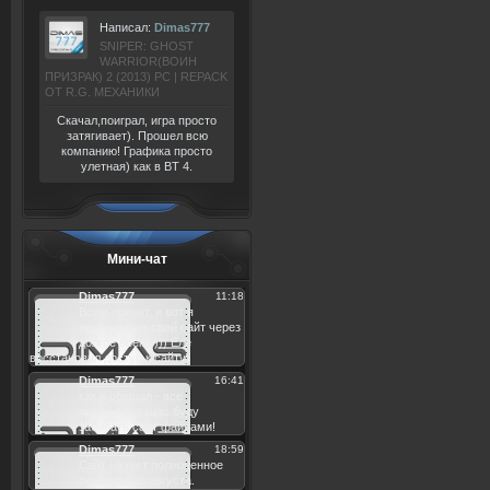
Написал:
Dimas777
SNIPER: GHOST
WARRIOR(ВОИН
ПРИЗРАК) 2 (2013) РС | REPACK
ОТ R.G. МЕХАНИКИ
Скачал,поиграл, игра просто
затягивает). Прошел всю
компанию! Графика просто
улетная) как в BT 4.
Мини-чат