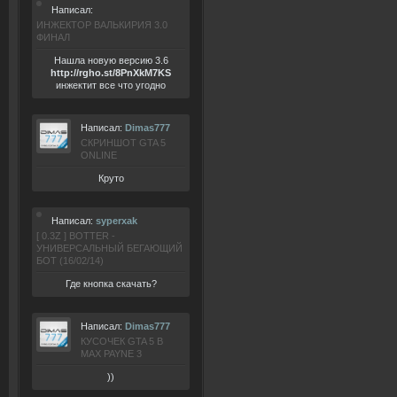
Написал:
ИНЖЕКТОР ВАЛЬКИРИЯ 3.0
ФИНАЛ
Нашла новую версию 3.6
ht
tp:/
/rgho.
st/8P
nXkM7KS
инжектит все что угодно
Написал:
Dimas777
СКРИНШОТ GTA 5
ONLINE
Круто
Написал:
syperxak
[ 0.3Z ] BOTTER -
УНИВЕРСАЛЬНЫЙ БЕГАЮЩИЙ
БОТ (16/02/14)
Где кнопка скачать?
Написал:
Dimas777
КУСОЧЕК GTA 5 В
MAX PAYNE 3
))