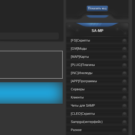
SA-MP
[FS]Скрипты
[GM]Моды
[MAP]Карты
[PLUG]Плагины
[INC]Инклюды
[APP]Программы
Серверы
Клиенты
Читы для SAMP
[CLEO]Скрипты
Sampgui(интерфейс)
Разное