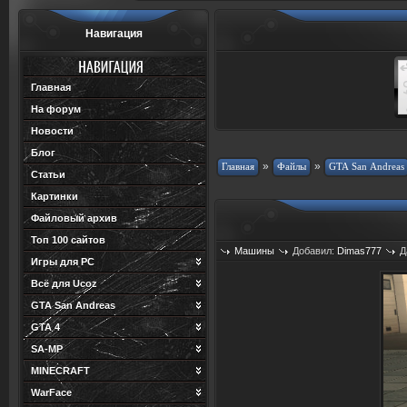
Навигация
Главная
На форум
Новости
Блог
»
»
Статьи
Картинки
Файловый архив
Топ 100 сайтов
Машины
Добавил:
Dimas777
Д
Игры для PC
Всё для Ucoz
GTA San Andreas
GTA 4
SA-MP
MINECRAFT
WarFace