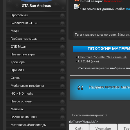
E-mail автора:
Неизвестно
GTA San Andreas
Что заменяет данный файл:
ba
Программы
Библиотеки CLEO
Моды
Теги к материалу:
corvette
,
Stingray
Глобальные моды
ENB Моды
Новые текстуры
Chevrolet Corvette C6 в стиле SA
CJ 2014 (skin)
Трейнера
Схожие материалы выбраны по
Прицелы
Скины
Мобильные телефоны
Найдено похожих мате
HQ и HD mod's
Новое оружие
Машины
Всего комментариев: 0
Военные машины
ript" src="/js/tabi.js">
Мотоциклы/Велосипеды
Сайт
Vkontakte
Тре