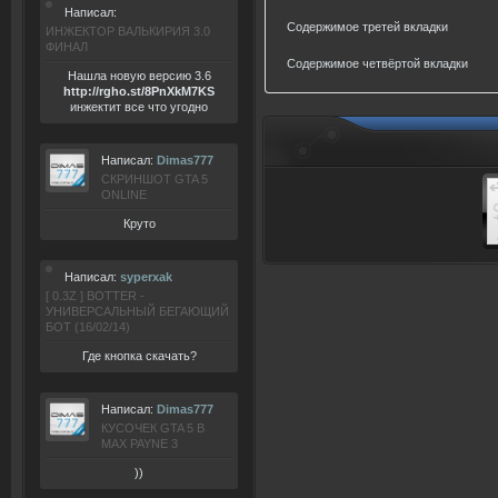
Написал:
Содержимое третей вкладки
ИНЖЕКТОР ВАЛЬКИРИЯ 3.0
ФИНАЛ
Содержимое четвёртой вкладки
Нашла новую версию 3.6
ht
tp:/
/rgho.
st/8P
nXkM7KS
инжектит все что угодно
Написал:
Dimas777
СКРИНШОТ GTA 5
ONLINE
Круто
Написал:
syperxak
[ 0.3Z ] BOTTER -
УНИВЕРСАЛЬНЫЙ БЕГАЮЩИЙ
БОТ (16/02/14)
Где кнопка скачать?
Написал:
Dimas777
КУСОЧЕК GTA 5 В
MAX PAYNE 3
))