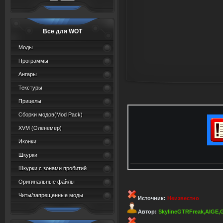
Все для WOT
Моды
Программы
Ангары
Текстуры
Прицелы
Сборки модов(Mod Pack)
XVM (Oленемер)
Иконки
Шкурки
Шкурки с зонами пробитий
Оригинальные файлы
Читы/запрещенные моды
Источник:
Неизвестно
Автор:
SkylineGTRFreak,AIGE,G