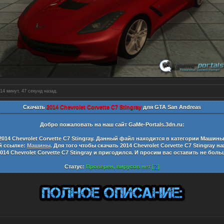
14 минут, 48 секунд назад.
Скачать
2014 Chevrolet Corvette C7 Stingray
для GTA San Andreas
Добро пожаловать на наш сайт
GaMe-Portals.3dn.ru:
2014 Chevrolet Corvette C7 Stingray
. Данный файл находится в категории
Машины
ой ссылке:
Машины
. Для того чтобы скачать
2014 Chevrolet Corvette C7 Stingray
на
014 Chevrolet Corvette C7 Stingray
и пригодился. И просим вас оставить не бол
Статус:
Проверен, вирусов нет [
?
]