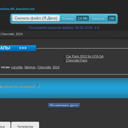
nshee.dff, banshee.txd
Скачать файл (Я.Диск)
Размер:
2,6 МБ
Загрузок:
196
Последняя загрузка файла: 08.08.2026 -1:0
,
Chevrolet
,
2014
Car Pack 2012 for GTA SA
Chevrolet Pack
 тегам
:
corvette
,
Stingray
,
Chevrolet
,
2014
риалов по названию:
0
тья
Четвёртая