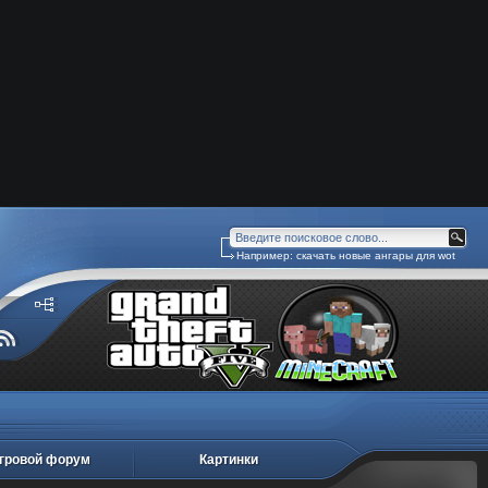
Например:
скачать новые ангары для wot
гровой форум
Картинки