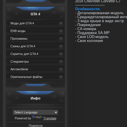
2014 Chevrolet Corvette C7
--------------------------
Особенности:
- Детализированная модель
GTA 4
- Среднедеталированный инт
- 3 вида крыши в виде экстр
Моды для GTA 4
- Повреждения
- СА-номера
ENB моды
- Поддержка SA:MP
- Своя LOD-модель
Программы
- Своя коллизия
Скины для GTA 4
Скрипты для GTA 4
Спидометры
Автомобили
Оригинальные файлы
Инфо
Powered by
Translate
Подписка