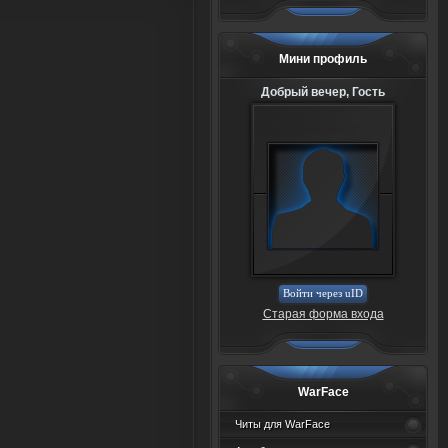
Мини профиль
Добрый вечер, Гость
Войти через uID
Старая форма входа
WarFace
Читы для WarFace