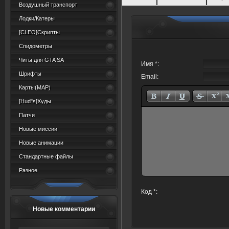
Воздушный транспорт
Лодки/Катеры
[CLEO]Скрипты
Спидометры
Читы для GTA SA
Имя *:
Шрифты
Email:
Карты(MAP)
[Hud"s]Худы
Патчи
Новые миссии
Новые анимации
Стандартные файлы
Разное
Код *:
Новые комментарии