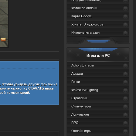
Фотошоп онлайн
Карта Google
Узнать ID нужного зв...
Интернет-магазин
Игры для PC
Action/Шутеры
Аркады
Гонки
. Чтобы увидеть другие файлы из
жмите на кнопку СКАЧАТЬ ниже.
Файтинги/Fighting
ьшой комментарий.
Стратегии
Симуляторы
Логические
RPG
Онлайн игры