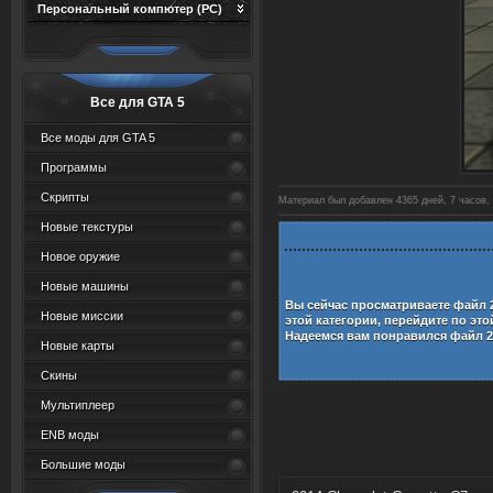
Персональный компютер (PC)
Все для GTA 5
Все моды для GTA 5
Программы
Скрипты
Материал был добавлен 4365 дней, 7 часов, 
Новые текстуры
Новое оружие
Новые машины
Вы сейчас просматриваете файл
Новые миссии
этой категории, перейдите по эт
Надеемся вам понравился файл
2
Новые карты
Скины
Мультиплеер
ENB моды
Большие моды