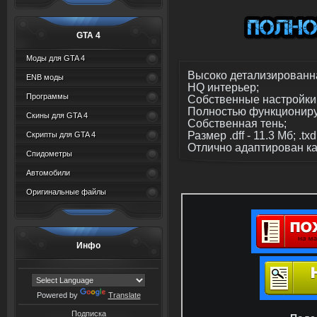
GTA 4
Моды для GTA 4
Высоко детализированн
ENB моды
HQ интерьер;
Программы
Собственные настройки
Полностью функциониру
Скины для GTA 4
Собственная тень;
Размер .dff - 11.3 Мб; .txd
Скрипты для GTA 4
Отлично адаптирован как
Спидометры
Автомобили
Оригинальные файлы
Инфо
Powered by
Translate
Подписка