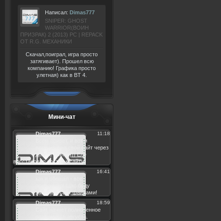
Написал:
Dimas777
SNIPER: GHOST
WARRIOR(ВОИН
ПРИЗРАК) 2 (2013) РС | REPACK
ОТ R.G. МЕХАНИКИ
Скачал,поиграл, игра просто
затягивает). Прошел всю
компанию! Графика просто
улетная) как в BT 4.
Мини-чат