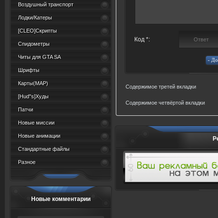
Воздушный транспорт
Лодки/Катеры
[CLEO]Скрипты
Код *:
Спидометры
Читы для GTA SA
Шрифты
Карты(MAP)
Содержимое третей вкладки
[Hud"s]Худы
Содержимое четвёртой вкладки
Патчи
Новые миссии
Новые анимации
Р
Стандартные файлы
Разное
Новые комментарии