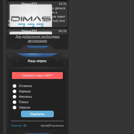
Для добавления необходима
авторизация
Наш опрос
Оцените наш сайт!?
Отлично
Хорошо
Неплохо
Плохо
Ужасно
Ответов:
22
Архив
|
Результаты