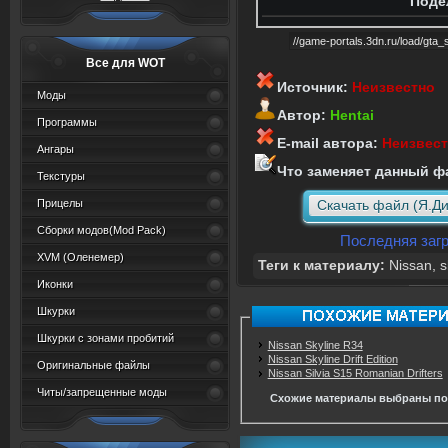
Поде
Все для WOT
Источник:
Неизвестно
Моды
Автор:
Hentai
Программы
E-mail автора:
Неизвес
Ангары
Что заменяет данный ф
Текстуры
Прицелы
Скачать файл (Я.Ди
Сборки модов(Mod Pack)
Последняя загр
XVM (Oленемер)
Теги к материалу:
Nissan
,
s
Иконки
Шкурки
Шкурки с зонами пробитий
Nissan Skyline R34
Nissan Skyline Drift Edition
Оригинальные файлы
Nissan Silvia S15 Romanian Drifters
Читы/запрещенные моды
Схожие материалы выбраны по