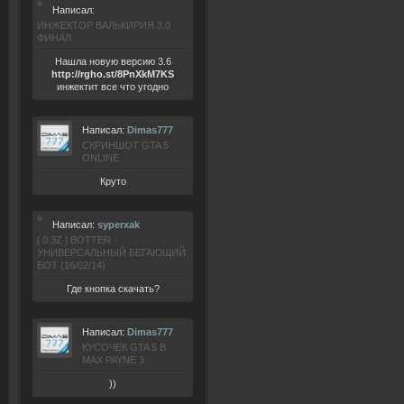
Написал:
ИНЖЕКТОР ВАЛЬКИРИЯ 3.0
ФИНАЛ
Нашла новую версию 3.6
ht
tp:/
/rgho.
st/8P
nXkM7KS
инжектит все что угодно
Написал:
Dimas777
СКРИНШОТ GTA 5
ONLINE
Круто
Написал:
syperxak
[ 0.3Z ] BOTTER -
УНИВЕРСАЛЬНЫЙ БЕГАЮЩИЙ
БОТ (16/02/14)
Где кнопка скачать?
Написал:
Dimas777
КУСОЧЕК GTA 5 В
MAX PAYNE 3
))