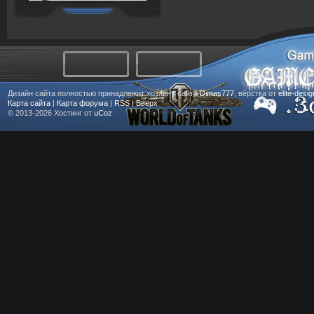
Дизайн сайта полностью принадлежит хозяину сайта
Dimas777
, вёрстка от
elite-desi
Карта сайта
|
Карта форума
|
RSS
|
Вверх
© 2013-2026
Хостинг от
uCoz