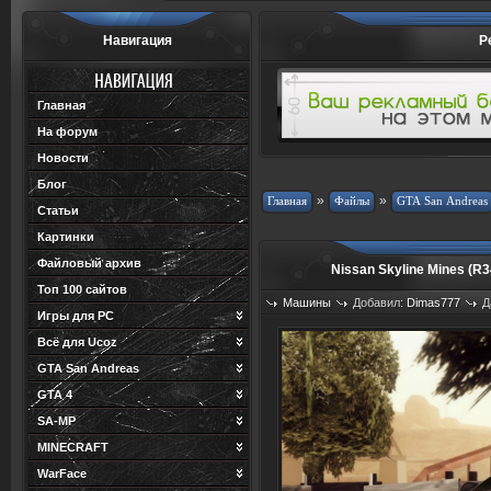
Навигация
Р
Главная
На форум
Новости
Блог
»
»
Статьи
Картинки
Файловый архив
Nissan Skyline Mines (R
Топ 100 сайтов
Машины
Добавил:
Dimas777
Д
Игры для PC
Просмотров: 847
Загрузок: 219
Всё для Ucoz
GTA San Andreas
GTA 4
SA-MP
MINECRAFT
WarFace