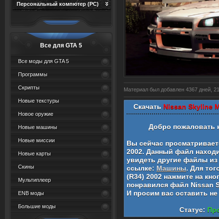
Персональный компютер (PC)
Все для GTA 5
Все моды для GTA 5
Программы
Скрипты
Материал был добавлен 4367 дней, 21 
Новые текстуры
Скачать
Nissan Skyline 
Новое оружие
Добро пожаловать 
Новые машины
Новые миссии
Вы сейчас просматривае
2002
. Данный файл наход
Новые карты
увидеть другие файлы из 
Скины
ссылке:
Машины
. Для то
(R34) 2002
нажмите на кно
Мультиплеер
понравился файл
Nissan S
И просим вас оставить н
ENB моды
Большие моды
Статус:
Про