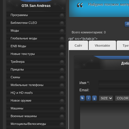
Найдено похожих мате
GTA San Andreas
Программы
Библиотеки CLEO
Моды
Всего комментариев: 0
Глобальные моды
ript" src="/js/tabi.js">
Сайт
Vkontakte
Тре
ENB Моды
Новые текстуры
Трейнера
Доб
Прицелы
Скины
Имя *:
Мобильные телефоны
Email:
HQ и HD mod's
Новое оружие
Машины
Военные машины
Мотоциклы/Велосипеды