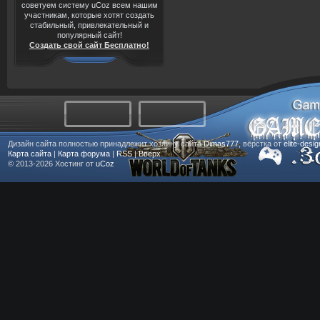
советуем систему uCoz всем нашим
участникам, которые хотят создать
стабильный, привлекательный и
популярный сайт!
Создать свой сайт Бесплатно!
Дизайн сайта полностью принадлежит хозяину сайта
Dimas777
, вёрстка от
elite-desi
Карта сайта
|
Карта форума
|
RSS
|
Вверх
© 2013-2026
Хостинг от
uCoz