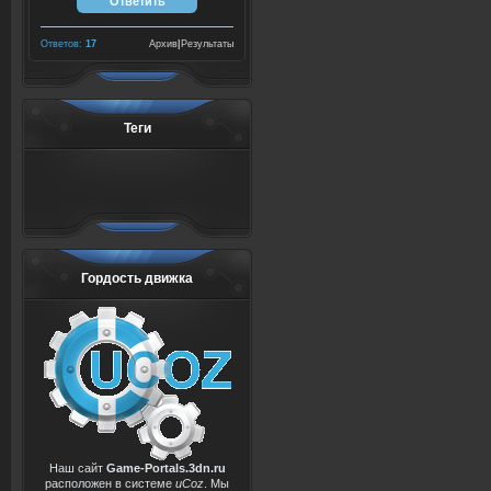
Ответов:
17
Архив
|
Результаты
Теги
Гордость движка
Наш сайт
Game-Portals.3dn.ru
расположен в системе
uCoz
. Мы