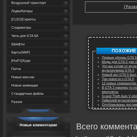
Воздушный транспорт
[Разв
Лодки/Катеры
[CLEO]Скрипты
Спидометры
Читы для GTA SA
Шрифты
Карты(MAP)
Первые обзоры GTA 5 
[Hud"s]Худы
Моды для GTA 5 уже п
Что мы хотим от мультиплеера 
Патчи
мультиплеера GTA 5
Новый арт GTA 5 был 
Новые миссии
Три новости о GTA 5
12 новых скриншотов
Новые анимации
В GTA 3 наконец-то п
вертолеты
Стандартные файлы
Grand Theft Auto V об
Геймплей мультиплеер
Разное
Опубликованы достиж
Всего коммента
Новые комментарии