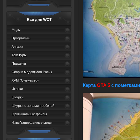
Все для WOT
Моды
Программы
Ангары
Текстуры
Прицелы
Сборки модов(Mod Pack)
XVM (Oленемер)
Карта
GTA 5
c пометками
Иконки
Шкурки
Шкурки с зонами пробитий
Оригинальные файлы
Читы/запрещенные моды