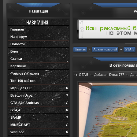
Навигация
Р
Главная
На форум
Новости
»
»
Блог
Статьи
В сети появил
Картинки
Файловый архив
GTA 5
Добавил:
Dimas777
Дата
Топ 100 сайтов
Игры для PC
Всё для Ucoz
GTA San Andreas
GTA 4
SA-MP
MINECRAFT
WarFace