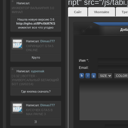
ript" src="/js/tabi
Написал:
ИНЖЕКТОР ВАЛЬКИРИЯ 3.0
ФИНАЛ
Сайт
Vkontakte
Тре
Нашла новую версию 3.6
ht
tp:/
/rgho.
st/8P
nXkM7KS
инжектит все что угодно
Доб
Написал:
Dimas777
СКРИНШОТ GTA 5
ONLINE
Круто
Имя *:
Email:
Написал:
syperxak
[ 0.3Z ] BOTTER -
УНИВЕРСАЛЬНЫЙ БЕГАЮЩИЙ
БОТ (16/02/14)
Где кнопка скачать?
Написал:
Dimas777
КУСОЧЕК GTA 5 В
MAX PAYNE 3
))