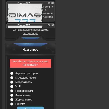
Для добавления необходима
авторизация
Наш опрос
Кем бы ты хотел стать у нас
на портале?
Администратором
Гл.Модератором
Модератором
V.I.P
Проверенным
Файловиком
Журналистом
Ни кем!