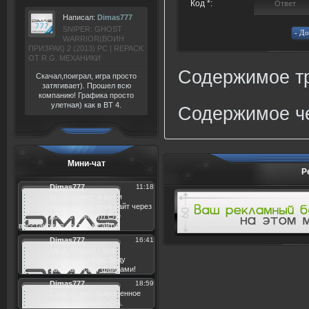
Код *:
Написал:
Dimas777
SNIPER: GHOST
WARRIOR(ВОИН
ПРИЗРАК) 2 (2013) РС | REPACK
ОТ R.G. МЕХАНИКИ
Содержимое тр
Скачал,поиграл, игра просто
затягивает). Прошел всю
компанию! Графика просто
улетная) как в BT 4.
Содержимое че
Мини-чат
Р