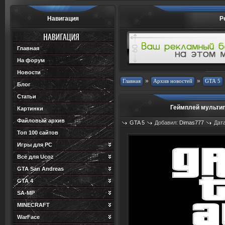
Навигация
Р
Главная
На форум
Новости
»
»
Блог
Статьи
Геймплей мультип
Картинки
Файловый архив
GTA 5
Добавил:
Dimas777
Дата
Топ 100 сайтов
Игры для PC
Всё для Ucoz
GTA San Andreas
GTA 4
SA-MP
MINECRAFT
WarFace