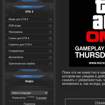
GTA 4
Моды для GTA 4
ENB моды
Программы
Скины для GTA 4
Скрипты для GTA 4
Спидометры
Автомобили
Оригинальные файлы
Пока что не известно в ка
котором мы увидим в дей
сказать с уверенностью, 
Инфо
мгновенно и, как всегда, 
Powered by
Translate
[Разв
Подписка