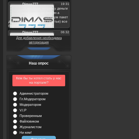
Для добавления необходима
авторизация
Наш опрос
Кем бы ты хотел стать у нас
на портале?
Администратором
Гл.Модератором
Модератором
V.I.P
Проверенным
Файловиком
Журналистом
Ни кем!