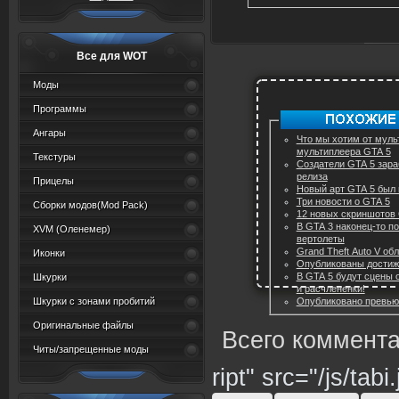
Все для WOT
Моды
Программы
Ангары
Что мы хотим от мультиплеера 
мультиплеера GTA 5
Текстуры
Создатели GTA 5 зара
релиза
Прицелы
Новый арт GTA 5 был 
Три новости о GTA 5
Сборки модов(Mod Pack)
12 новых скриншотов
В GTA 3 наконец-то п
XVM (Oленемер)
вертолеты
Grand Theft Auto V об
Иконки
Опубликованы достиж
В GTA 5 будут сцены 
Шкурки
и расчлененки!
Опубликовано превью
Шкурки с зонами пробитий
Оригинальные файлы
Всего коммента
Читы/запрещенные моды
ript" src="/js/tabi