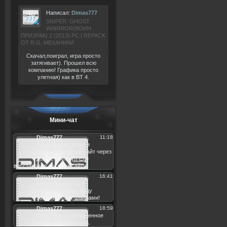
Написал:
Dimas777
SNIPER: GHOST
WARRIOR(ВОИН
ПРИЗРАК) 2 (2013) РС | REPACK
ОТ R.G. МЕХАНИКИ
Скачал,поиграл, игра просто
затягивает). Прошел всю
компанию! Графика просто
улетная) как в BT 4.
Мини-чат