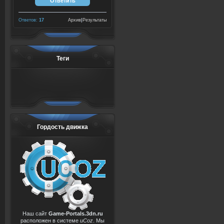
Ответов:
17
Архив
|
Результаты
Теги
Гордость движка
Наш сайт
Game-Portals.3dn.ru
расположен в системе
uCoz
. Мы