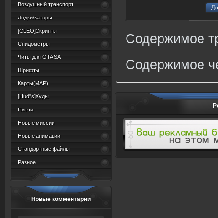
Воздушный транспорт
Лодки/Катеры
[CLEO]Скрипты
Содержимое тр
Спидометры
Читы для GTA SA
Содержимое че
Шрифты
Карты(MAP)
[Hud"s]Худы
Р
Патчи
Новые миссии
Новые анимации
Стандартные файлы
Разное
Новые комментарии