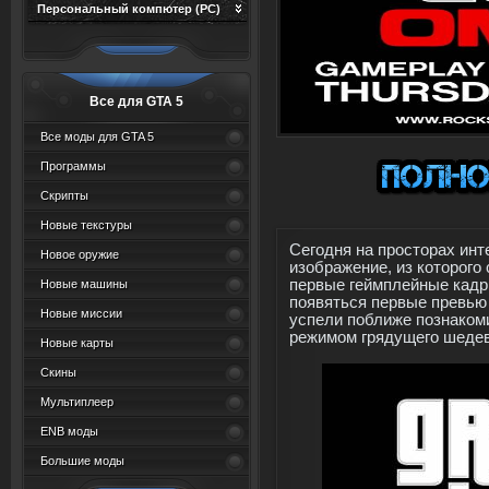
Персональный компютер (PC)
Все для GTA 5
Все моды для GTA 5
Программы
Скрипты
Новые текстуры
Сегодня на просторах ин
Новое оружие
изображение, из которого 
первые геймплейные кад
Новые машины
появяться первые превью 
Новые миссии
успели поближе познаком
режимом грядущего шеде
Новые карты
Скины
Мультиплеер
ENB моды
Большие моды