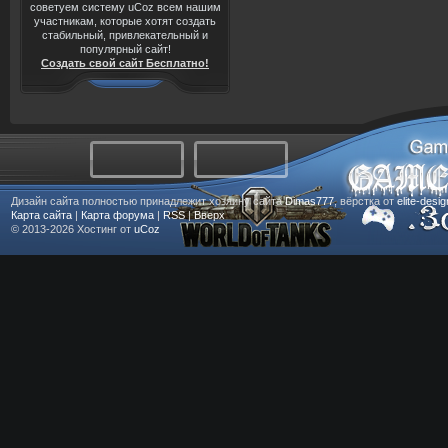
советуем систему uCoz всем нашим
участникам, которые хотят создать
стабильный, привлекательный и
популярный сайт!
Создать свой сайт Бесплатно!
Дизайн сайта полностью принадлежит хозяину сайта
Dimas777
, вёрстка от
elite-desi
Карта сайта
|
Карта форума
|
RSS
|
Вверх
© 2013-2026
Хостинг от
uCoz