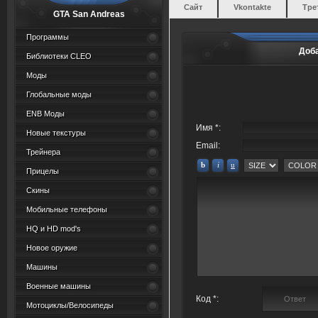
Сайт
Vkontakte
Тре
GTA San Andreas
Программы
Доб
Библиотеки CLEO
Моды
Глобальные моды
ENB Моды
Имя *:
Новые текстуры
Email:
Трейнера
Прицелы
Скины
Мобильные телефоны
HQ и HD mod's
Новое оружие
Машины
Военные машины
Код *:
Мотоциклы/Велосипеды