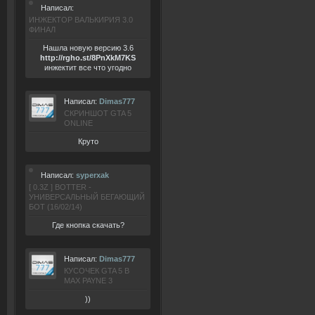
Написал:
ИНЖЕКТОР ВАЛЬКИРИЯ 3.0
ФИНАЛ
Нашла новую версию 3.6
ht
tp:/
/rgho.
st/8P
nXkM7KS
инжектит все что угодно
Написал:
Dimas777
СКРИНШОТ GTA 5
ONLINE
Круто
Написал:
syperxak
[ 0.3Z ] BOTTER -
УНИВЕРСАЛЬНЫЙ БЕГАЮЩИЙ
БОТ (16/02/14)
Где кнопка скачать?
Написал:
Dimas777
КУСОЧЕК GTA 5 В
MAX PAYNE 3
))