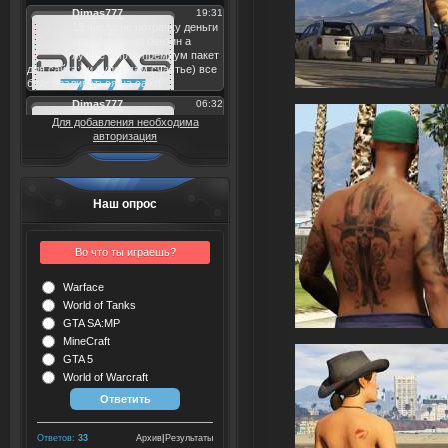
Для добавления необходима
авторизация
Наш опрос
Во что ты играешь?
Warface
World of Tanks
GTA SA:MP
MineCraft
GTA 5
World of Warcraft
Ответов:
33
Архив
|
Результаты