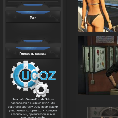
Теги
Гордость движка
Наш сайт
Game-Portals.3dn.ru
расположен в системе
uCoz
. Мы
советуем систему uCoz всем нашим
участникам, которые хотят создать
стабильный, привлекательный и
популярный сайт!