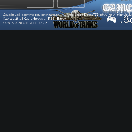
Дизайн сайта полностью принадлежит хозяину сайта
Dimas777
, вёрстка от
elite-desi
Карта сайта
|
Карта форума
|
RSS
|
Вверх
© 2013-2026
Хостинг от
uCoz