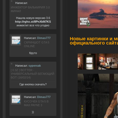
Написал:
ИНЖЕКТОР ВАЛЬКИРИЯ 3.0
ФИНАЛ
Нашла новую версию 3.6
ht
tp:/
/rgho.
st/8P
nXkM7KS
инжектит все что угодно
Новые картинки и 
Написал:
Dimas777
официального сайта
СКРИНШОТ GTA 5
ONLINE
Круто
Написал:
syperxak
[ 0.3Z ] BOTTER -
УНИВЕРСАЛЬНЫЙ БЕГАЮЩИЙ
БОТ (16/02/14)
Где кнопка скачать?
Написал:
Dimas777
КУСОЧЕК GTA 5 В
MAX PAYNE 3
))