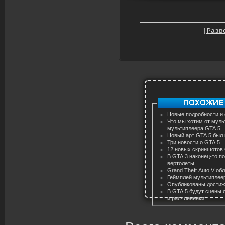
[Разв
Новые подробности и 
Что мы хотим от мультиплеера 
мультиплеера GTA 5
Новый арт GTA 5 был 
Три новости о GTA 5
12 новых скриншотов
В GTA 3 наконец-то п
вертолеты
Grand Theft Auto V об
Геймплей мультиплеер
Опубликованы достиж
В GTA 5 будут сцены 
и расчлененки!