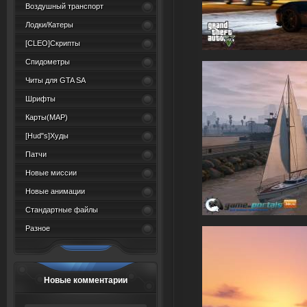
Воздушный транспорт
Лодки/Катеры
[CLEO]Скрипты
Спидометры
Читы для GTA SA
Шрифты
Карты(MAP)
[Hud"s]Худы
Патчи
Новые миссии
Новые анимации
Стандартные файлы
Разное
Новые комментарии