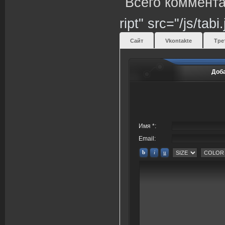
Всего коммента
ript" src="/js/tabi
Сайт
Vkontakte
Тре
Доб
Имя *:
Email: