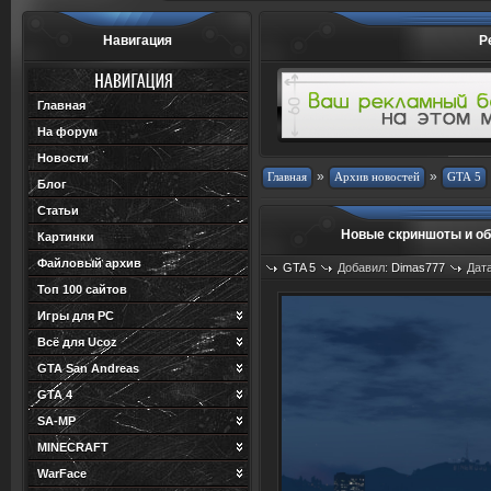
Навигация
Р
Главная
На форум
Новости
»
»
Блог
Статьи
Новые скриншоты и об
Картинки
Файловый архив
GTA 5
Добавил:
Dimas777
Дата
Топ 100 сайтов
Игры для PC
Всё для Ucoz
GTA San Andreas
GTA 4
SA-MP
MINECRAFT
WarFace