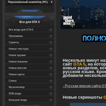
Персональный компютер (PC)
Все для GTA 5
Все моды для GTA 5
Программы
Скрипты
Новые текстуры
Новое оружие
Несколько минут н
Новые машины
сайт
GTA 5
, на кот
новых разделов, ко
Новые миссии
русском языке. Кро
Новые карты
добавили нескольк
Скины
- Русская версия сайта G
Мультиплеер
ENB моды
Новые скриншоты
Большие моды