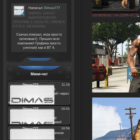
Написал:
Dimas777
SNIPER: GHOST
WARRIOR(ВОИН
ПРИЗРАК) 2 (2013) РС | REPACK
ОТ R.G. МЕХАНИКИ
Скачал,поиграл, игра просто
затягивает). Прошел всю
компанию! Графика просто
улетная) как в BT 4.
Мини-чат