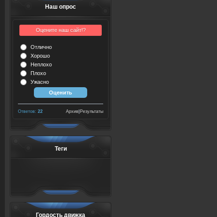
Наш опрос
Оцените наш сайт!?
Отлично
Хорошо
Неплохо
Плохо
Ужасно
Ответов:
22
Архив
|
Результаты
Теги
Гордость движка