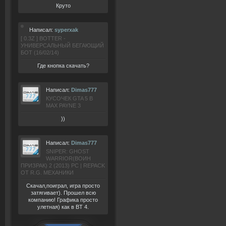
Круто
Написал:
syperxak
[ 0.3Z ] BOTTER -
УНИВЕРСАЛЬНЫЙ БЕГАЮЩИЙ
БОТ (16/02/14)
Где кнопка скачать?
Написал:
Dimas777
КУСОЧЕК GTA 5 В
MAX PAYNE 3
))
Написал:
Dimas777
SNIPER: GHOST
WARRIOR(ВОИН
ПРИЗРАК) 2 (2013) РС | REPACK
ОТ R.G. МЕХАНИКИ
Скачал,поиграл, игра просто
затягивает). Прошел всю
компанию! Графика просто
улетная) как в BT 4.