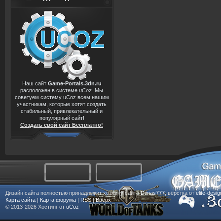
Наш сайт
Game-Portals.3dn.ru
расположен в системе
uCoz
. Мы
советуем систему uCoz всем нашим
участникам, которые хотят создать
стабильный, привлекательный и
популярный сайт!
Создать свой сайт Бесплатно!
Дизайн сайта полностью принадлежит хозяину сайта
Dimas777
, вёрстка от
elite-desi
Карта сайта
|
Карта форума
|
RSS
|
Вверх
© 2013-2026
Хостинг от
uCoz