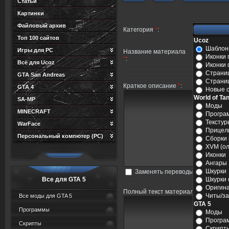
Статьи
Картинки
Файловый архив
Категория
*
:
Топ 100 сайтов
Ucoz
Шабло
Игры для PC
Название материала
Иконки 
*
:
Всё для Ucoz
Иконки
Страни
GTA San Andreas
Страниц
Краткое описание
*
:
GTA 4
Новые 
World of Ta
SA-MP
Моды
MINECRAFT
Програ
Текстур
WarFace
Прицел
Персональный компютер (PC)
Сборки 
XVM (о
Иконки
Ангары
Шкурки
Заменять переводы строк тего
Все для GTA 5
Шкурки 
Оригин
Полный текст материала
*
:
Читы/з
Все моды для GTA 5
GTA 5
Программы
Моды
Програ
Скрипты
Скрипт