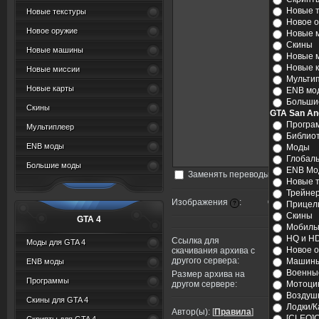
Новые 
Новые текстуры
Новое 
Новое оружие
Новые 
Скины
Новые машины
Новые 
Новые 
Новые миссии
Мульти
Новые карты
ENB мо
Больши
Скины
GTA San An
Програ
Мультиплеер
Библио
ENB моды
Моды
Глобал
Большие моды
ENB Мо
Заменять переводы строк тего
Новые 
Трейне
Изображения
:
Стандартны
Прицел
?
Скины
GTA 4
Мобиль
HQ и HD
Ссылка для
Моды для GTA 4
Новое 
скачивания архива с
другого сервера:
Машин
ENB моды
Военны
Размер архива на
Программы
другом сервере:
Мотоци
Воздуш
Скины для GTA 4
Лодки/
Автор(ы):
[
Правила
]
[CLEO]