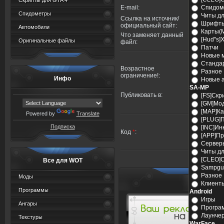
Скрипты для GTA 4
E-mail:
Спидом
Спидометры
Читы дл
Ссылка на источник/
Шрифт
официальный сайт:
Автомобили
Карты(
Что заменяет данный
[Hud"s]
Оригинальные файлы
файл:
Патчи
Новые 
Станда
Возрастное
Разное
ограничение!:
Инфо
Новые 
SA-MP
Публиковать в:
[FS]Скр
[GM]Мо
[MAP]К
Powered by
Translate
[PLUG]
Подписка
[INC]И
Код
*
:
[APP]П
Сервер
Читы д
[CLEO]
Все для WOT
Sampgu
Разное
Моды
Р
Клиент
Программы
Android
Игры
Ангары
Програ
Лаунче
Текстуры
WarFace