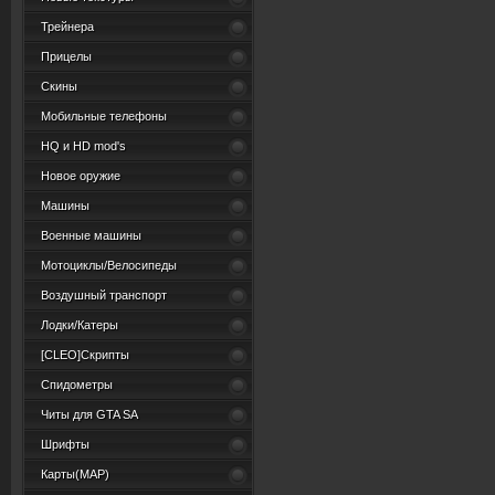
Трейнера
Прицелы
Скины
Мобильные телефоны
HQ и HD mod's
Новое оружие
Машины
Военные машины
Мотоциклы/Велосипеды
Воздушный транспорт
Лодки/Катеры
[CLEO]Скрипты
Спидометры
Читы для GTA SA
Шрифты
Карты(MAP)