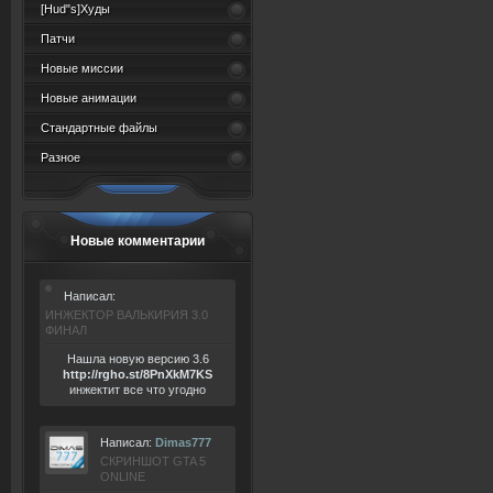
[Hud"s]Худы
Патчи
Новые миссии
Новые анимации
Стандартные файлы
Разное
Новые комментарии
Написал:
ИНЖЕКТОР ВАЛЬКИРИЯ 3.0
ФИНАЛ
Нашла новую версию 3.6
ht
tp:/
/rgho.
st/8P
nXkM7KS
инжектит все что угодно
Написал:
Dimas777
СКРИНШОТ GTA 5
ONLINE