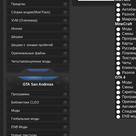
Прицелы
Читы
Антиба
Сборки модов(Mod Pack)
Разное
Макрос
XVM (Oленемер)
MineCraft
Иконки
Моды
Скины
Шкурки
Програ
Карты
Шкурки с зонами пробитий
Руссиф
Плагин
Оригинальные файлы
Текстур
Читы/запрещенные моды
Читы
Клиент
Разное
GTA 4
Моды
GTA San Andreas
Скины
Скрипт
Программы
Програ
Оригин
Библиотеки CLEO
Автомо
Моды
Спидом
ENB мо
Глобальные моды
ENB Моды
Новые текстуры