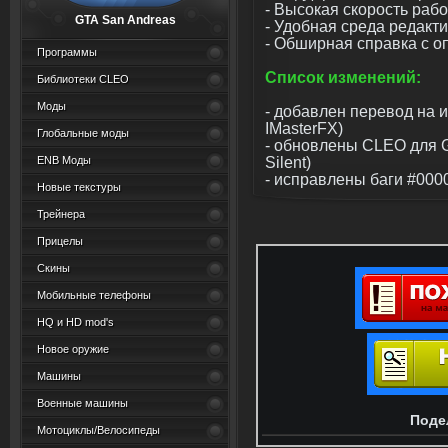
- Высокая скорость раб
GTA San Andreas
- Удобная среда редакт
- Обширная справка с 
Программы
Список изменений:
Библиотеки CLEO
Моды
- добавлен перевод на 
IMasterFX)
Глобальные моды
- обновлены CLEO для GT
Silent)
ENB Моды
- исправлены баги #000
Новые текстуры
Трейнера
Прицелы
Скины
Мобильные телефоны
HQ и HD mod's
Новое оружие
Машины
Военные машины
Поде
Мотоциклы/Велосипеды