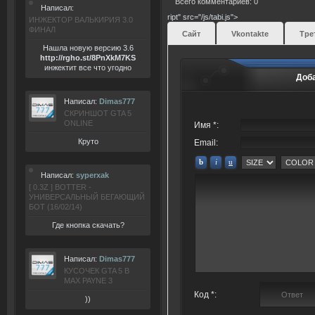
Всего комментариев: 0
Написал:
ript" src="/js/tabi.js">
ИНЖЕКТОР ВАЛЬКИРИЯ 3.0
ФИНАЛ
Сайт
Vkontakte
Тре
Нашла новую версию 3.6
ht
tp:/
/rgho.
st/8P
nXkM7KS
инжектит все что угодно
Доб
Написал:
Dimas777
СКРИНШОТ GTA 5
ONLINE
Имя *:
Круто
Email:
Написал:
syperxak
[ 0.3Z ] BOTTER -
УНИВЕРСАЛЬНЫЙ БЕГАЮЩИЙ
БОТ (16/02/14)
Где кнопка скачать?
Написал:
Dimas777
КУСОЧЕК GTA 5 В
MAX PAYNE 3
Код *:
))