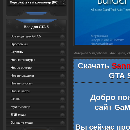
Персональный компютер (PC)
Все для GTA 5
Все моды для GTA 5
Программы
Скрипты
Материал был добавлен 4475 дней, 21 
Новые текстуры
Скачать
Sanny
Новое оружие
GTA 
Новые машины
Новые миссии
Новые карты
Добро по
Скины
сайт
GaMe
Мультиплеер
ENB моды
Большие моды
Вы сейчас пр