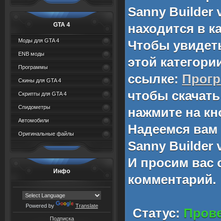
Sanny Builder v
GTA 4
находится в к
Моды для GTA 4
Чтобы увидет
ENB моды
этой категори
Программы
ссылке:
Прог
Скины для GTA 4
чтобы скачат
Скрипты для GTA 4
Спидометры
нажмите на кн
Автомобили
Надеемся вам
Оригинальные файлы
Sanny Builder v
И просим вас 
Инфо
комментарий.
Powered by
Translate
Статус:
Прове
Подписка