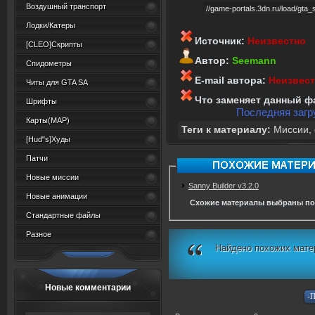
Воздушный транспорт
Лодки/Катеры
Источник:
Неизвестно
[CLEO]Скрипты
Автор:
Seemann
Спидометры
E-mail автора:
Неизвес
Читы для GTA SA
Что заменяет данный ф
Шрифты
Последняя загру
Карты(MAP)
Теги к материалу:
Миссии
,
[Hud"s]Худы
Патчи
Новые миссии
Sanny Builder v3.2.0
Новые анимации
Схожие материалы выбраны по
Стандартные файлы
Разное
Найдено похожих мате
Новые комментарии