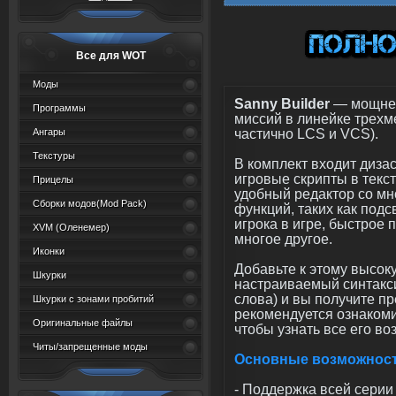
Все для WOT
Моды
Sanny Builder
— мощней
Программы
миссий в линейке трехм
частично LCS и VCS).
Ангары
Текстуры
В комплект входит диз
игровые скрипты в текс
Прицелы
удобный редактор со м
Сборки модов(Mod Pack)
функций, таких как подс
игрока в игре, быстрое
XVM (Oленемер)
многое другое.
Иконки
Добавьте к этому высок
Шкурки
настраиваемый синтакси
слова) и вы получите п
Шкурки с зонами пробитий
рекомендуется ознакомит
Оригинальные файлы
чтобы узнать все его во
Читы/запрещенные моды
Основные возможност
- Поддержка всей серии