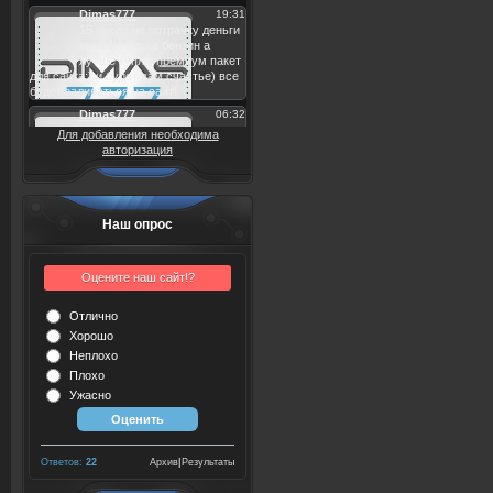
Для добавления необходима
авторизация
Наш опрос
Оцените наш сайт!?
Отлично
Хорошо
Неплохо
Плохо
Ужасно
Ответов:
22
Архив
|
Результаты