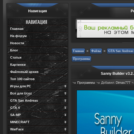
Навигация
Р
Главная
На форум
Новости
Блог
»
»
Статьи
Картинки
Файловый архив
Sanny Builder v3.2
Топ 100 сайтов
Программы
Добавил:
Dimas777
Игры для PC
Просмотров: 790
Загрузок: 0
Всё для Ucoz
GTA San Andreas
GTA 4
SA-MP
MINECRAFT
WarFace