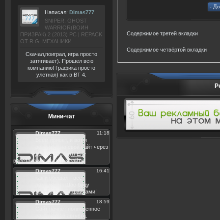
Написал:
Dimas777
SNIPER: GHOST
WARRIOR(ВОИН
Содержимое третей вкладки
ПРИЗРАК) 2 (2013) РС | REPACK
ОТ R.G. МЕХАНИКИ
Содержимое четвёртой вкладки
Скачал,поиграл, игра просто
затягивает). Прошел всю
компанию! Графика просто
улетная) как в BT 4.
Р
Мини-чат