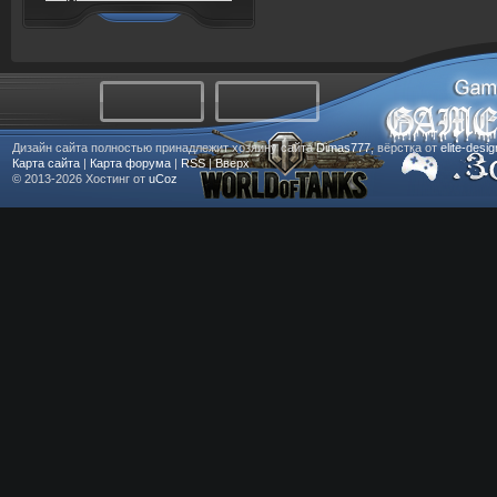
Дизайн сайта полностью принадлежит хозяину сайта
Dimas777
, вёрстка от
elite-desi
Карта сайта
|
Карта форума
|
RSS
|
Вверх
© 2013-2026
Хостинг от
uCoz