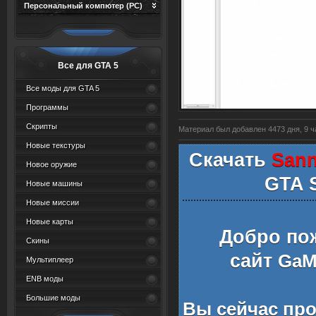
Персональный компютер (PC)
Все для GTA 5
Все моды для GTA 5
Программы
Скрипты
Материал был добавлен 4473 дня, 9 ча
Новые текстуры
Скачать
Sanny
Новое оружие
GTA 
Новые машины
Новые миссии
Новые карты
Добро по
Скины
сайт
GaMe
Мультиплеер
ENB моды
Большие моды
Вы сейчас пр