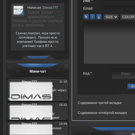
Имя *:
Написал:
Dimas777
Email:
SNIPER: GHOST
WARRIOR(ВОИН
ПРИЗРАК) 2 (2013) РС | REPACK
ОТ R.G. МЕХАНИКИ
Скачал,поиграл, игра просто
затягивает). Прошел всю
компанию! Графика просто
улетная) как в BT 4.
Мини-чат
Код *:
Содержимое третей вкладки
Содержимое четвёртой вкладки