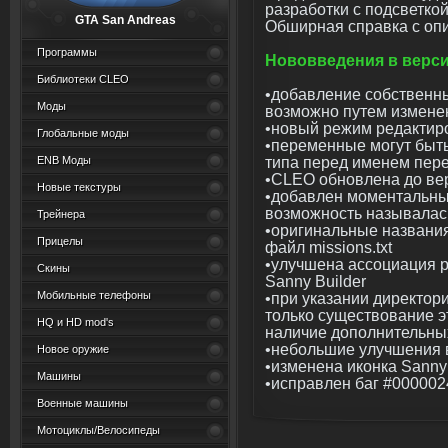
разработки с подсветкой
GTA San Andreas
Обширная справка с оп
Программы
Нововведения в верс
Библиотеки CLEO
•добавление собственн
Моды
возможно путем измене
•новый режим редактир
Глобальные моды
•переменные могут быт
типа перед именем пе
ENB Моды
•CLEO обновлена до вер
Новые текстуры
•добавлен моментальный
возможность называлась
Трейнера
•оригинальные названия
Прицелы
файл missions.txt
•улучшена ассоциация 
Скины
Sanny Builder
Мобильные телефоны
•при указании директори
только существование э
HQ и HD mod's
наличие дополнительны
•небольшие улучшения 
Новое оружие
•изменена иконка Sanny 
Машины
•исправлен баг #00000
Военные машины
Мотоциклы/Велосипеды