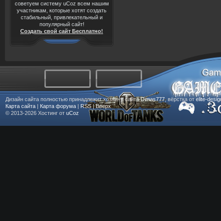
советуем систему uCoz всем нашим
участникам, которые хотят создать
стабильный, привлекательный и
популярный сайт!
Создать свой сайт Бесплатно!
Дизайн сайта полностью принадлежит хозяину сайта
Dimas777
, вёрстка от
elite-desi
Карта сайта
|
Карта форума
|
RSS
|
Вверх
© 2013-2026
Хостинг от
uCoz