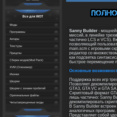
Все для WOT
Моды
Sanny Builder
- мощней
Программы
миссий, в линейке трех
частично LCS и VCS). В
Ангары
позволяющий пользоват
Текстуры
main.scm с игровыми ск
редактор со множеством
Прицелы
как подсветка синтаксис
Сборки модов(Mod Pack)
быстрое перемещение по
XVM (Oленемер)
Основные возможнос
Иконки
Поддержка всех игр тре
Шкурки
Позволяет декомпилиро
GTA3, GTA VC и GTA SA
Шкурки с зонами пробитий
Скриптовый формат GT
Оригинальные файлы
лишь частично: Sanny Bu
декомпилировать скрипт
Читы/запрещенные моды
В Sanny Builder встрое
аналогичных программ.
Представляет собой уд