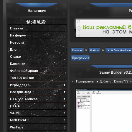
Навигация
Р
Главная
На форум
Новости
Блог
»
»
Статьи
Картинки
Файловый архив
Sanny Builder v3.2
Топ 100 сайтов
Программы
Добавил:
Dimas777
Игры для PC
Просмотров: 872
Загрузок: 199
Всё для Ucoz
GTA San Andreas
GTA 4
SA-MP
MINECRAFT
WarFace