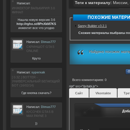
Теги к материалу:
Миссии
,
Написал:
ИНЖЕКТОР ВАЛЬКИРИЯ 3.0
ФИНАЛ
Нашла новую версию 3.6
ht
tp:/
/rgho.
st/8P
nXkM7KS
Sanny Builder v3.2.1
инжектит все что угодно
Схожие материалы выбраны по
Написал:
Dimas777
СКРИНШОТ GTA 5
ONLINE
Найдено похожих мате
Круто
Написал:
syperxak
[ 0.3Z ] BOTTER -
Всего комментариев: 0
УНИВЕРСАЛЬНЫЙ БЕГАЮЩИЙ
БОТ (16/02/14)
ript" src="/js/tabi.js">
Где кнопка скачать?
Сайт
Vkontakte
Тре
Написал:
Dimas777
Доб
КУСОЧЕК GTA 5 В
MAX PAYNE 3
))