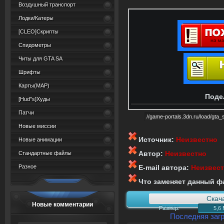
Воздушный транспорт
Лодки/Катеры
[CLEO]Скрипты
Спидометры
Читы для GTA SA
Шрифты
Карты(MAP)
Поде
[Hud"s]Худы
Патчи
Новые миссии
Источник:
Неизвестно
Новые анимации
Автор:
Неизвестно
Стандартные файлы
Разное
E-mail автора:
Неизвес
Что заменяет данный ф
Скач
Новые комментарии
Размер:
5,6
Последняя загр