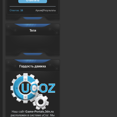
Ответов:
16
Архив
|
Результаты
Теги
Гордость движка
Наш сайт
Game-Portals.3dn.ru
расположен в системе
uCoz
. Мы