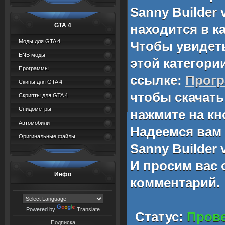
Sanny Builder v
GTA 4
находится в к
Моды для GTA 4
Чтобы увидет
ENB моды
этой категори
Программы
ссылке:
Прог
Скины для GTA 4
чтобы скачат
Скрипты для GTA 4
Спидометры
нажмите на кн
Автомобили
Надеемся вам
Оригинальные файлы
Sanny Builder v
И просим вас 
Инфо
комментарий.
Powered by
Translate
Статус:
Прове
Подписка