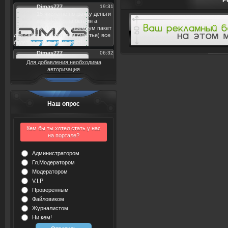
Р
Для добавления необходима
авторизация
Наш опрос
Кем бы ты хотел стать у нас
на портале?
Администратором
Гл.Модератором
Модератором
V.I.P
Проверенным
Файловиком
Журналистом
Ни кем!