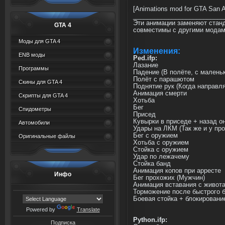
[Animations mod for GTA San A
__________________________
Эти анимации заменяют станд
GTA 4
совместимы с другими модами, к
Моды для GTA 4
Изменения:
ENB моды
Ped.ifp:
Лазание
Программы
Падение (В полёте, с малень
Полёт с парашютом
Скины для GTA 4
Поднятие рук (Когда направл
Анимация смерти
Скрипты для GTA 4
Хотьба
Бег
Спидометры
Присед
Кувырки в приседе + назад он
Автомобили
Удары на ЛКМ (Так же и у пр
Бег с оружием
Оригинальные файлы
Хотьба с оружием
Стойка с оружием
Удар по лежачему
Стойка банд
Анимация копов при арресте
Инфо
Бег прохожих (Мужчин)
Анимация вставания с живот
Торможение после быстрого б
Боевая стойка + блокировани
Powered by
Translate
Python.ifp:
Подписка