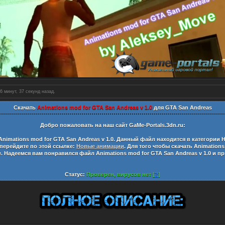
6 минут, 38 секунд назад.
Скачать
Animations mod for GTA San Andreas v 1.0
для GTA San Andreas
Добро пожаловать на наш сайт
GaMe-Portals.3dn.ru:
Animations mod for GTA San Andreas v 1.0
. Данный файл находится в категории
Н
 перейдите по этой ссылке:
Новые анимации
. Для того чтобы скачать
Animations
е. Надеемся вам понравился файл
Animations mod for GTA San Andreas v 1.0
и пр
Статус:
Проверен, вирусов нет [
?
]