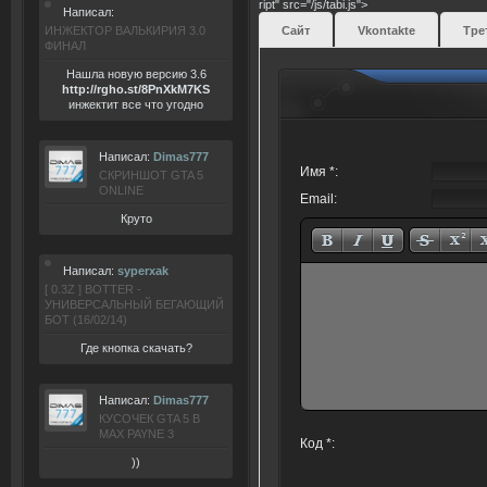
ript" src="/js/tabi.js">
Написал:
ИНЖЕКТОР ВАЛЬКИРИЯ 3.0
Сайт
Vkontakte
Тре
ФИНАЛ
Нашла новую версию 3.6
ht
tp:/
/rgho.
st/8P
nXkM7KS
инжектит все что угодно
Написал:
Dimas777
Имя *:
СКРИНШОТ GTA 5
ONLINE
Email:
Круто
Написал:
syperxak
[ 0.3Z ] BOTTER -
УНИВЕРСАЛЬНЫЙ БЕГАЮЩИЙ
БОТ (16/02/14)
Где кнопка скачать?
Написал:
Dimas777
КУСОЧЕК GTA 5 В
MAX PAYNE 3
Код *:
))