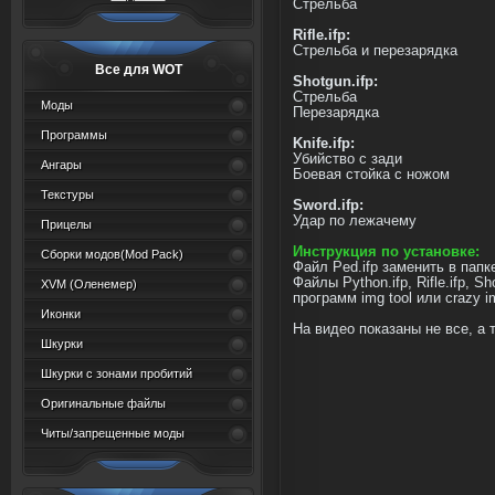
Стрельба
Rifle.ifp:
Стрельба и перезарядка
Все для WOT
Shotgun.ifp:
Стрельба
Моды
Перезарядка
Программы
Knife.ifp:
Убийство с зади
Ангары
Боевая стойка с ножом
Текстуры
Sword.ifp:
Удар по лежачему
Прицелы
Инструкция по установке:
Сборки модов(Mod Pack)
Файл Ped.ifp заменить в папке
Файлы Python.ifp, Rifle.ifp, S
XVM (Oленемер)
программ img tool или crazy im
Иконки
На видео показаны не все, а
Шкурки
Шкурки с зонами пробитий
Оригинальные файлы
Читы/запрещенные моды