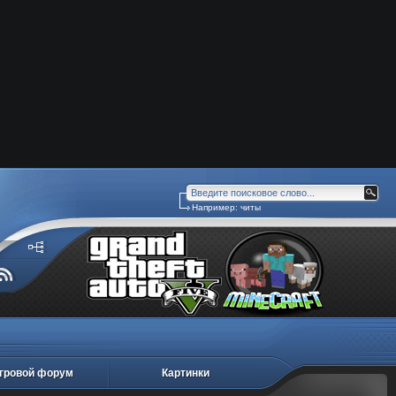
Например:
читы
гровой форум
Картинки