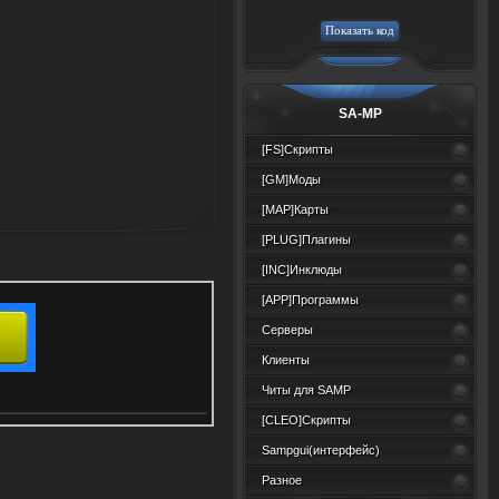
SA-MP
[FS]Скрипты
[GM]Моды
[MAP]Карты
[PLUG]Плагины
[INC]Инклюды
[APP]Программы
Серверы
Клиенты
Читы для SAMP
[CLEO]Скрипты
Sampgui(интерфейс)
Разное