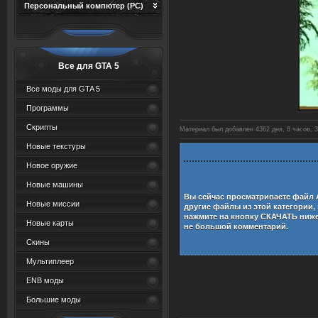
Персональный компютер (PC)
Все для GTA 5
Все моды для GTA 5
Программы
Скрипты
Материал был добавлен 4362 дня, 8 часов, 3
Новые текстуры
Новое оружие
Новые машины
Вы сейчас просматриваете файл
Новые миссии
другие файлы из этой категории,
нажмите на кнопку СКАЧАТЬ ниж
Новые карты
не большой комментарий.
Скины
Мультиплеер
ENB моды
Большие моды