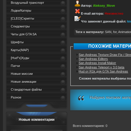
Воздушный транспорт
Автор:
Aleksey_Move
Лодки/Катеры
E-mail автора:
Неизвестно
[CLEO]Скрипты
Что заменяет данный файл:
kn
Спидометры
Теги к материалу:
SAN
,
for
,
Animatio
Читы для GTA SA
Шрифты
Карты(MAP)
San Andreas Texture Draw Fix / St
[Hud"s]Худы
San Andreas Editors
San Andreas Install Maker
Патчи
San Andreas Teleport v 3.0 beta
Hud от R1k.для GTA San Andreas
Новые миссии
Схожие материалы выбраны по
Новые анимации
Стандартные файлы
Найдено похожих мате
Разное
Новые комментарии
Всего комментариев: 0