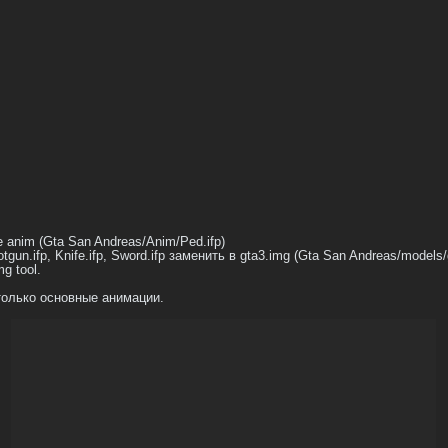
 anim (Gta San Andreas/Anim/Ped.ifp)
hotgun.ifp, Knife.ifp, Sword.ifp заменить в gta3.img (Gta San Andreas/model
g tool.
 только основные анимации.