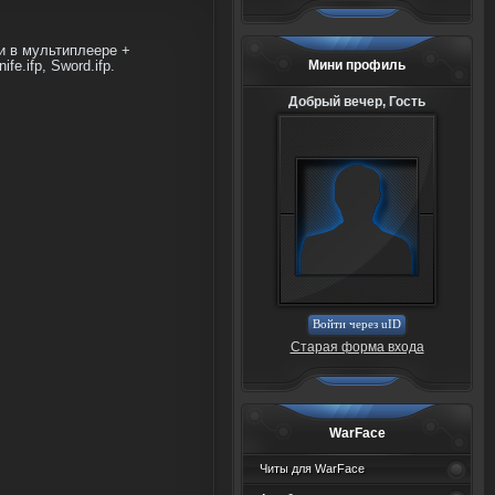
и в мультиплеере +
fe.ifp, Sword.ifp.
Мини профиль
Добрый вечер, Гость
Войти через uID
Старая форма входа
WarFace
Читы для WarFace