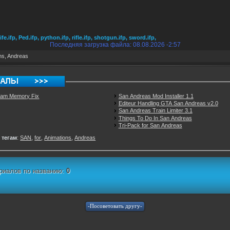
ife.ifp, Ped.ifp, python.ifp, rifle.ifp, shotgun.ifp, sword.ifp,
Последняя загрузка файла: 08.08.2026 -2:57
ns
,
Andreas
ream Memory Fix
San Andreas Mod Installer 1.1
Editeur Handling GTA San Andreas v2.0
San Andreas Train Limiter 3.1
Things To Do In San Andreas
Tri-Pack for San Andreas
 тегам
:
SAN
,
for
,
Animations
,
Andreas
риалов по названию:
0