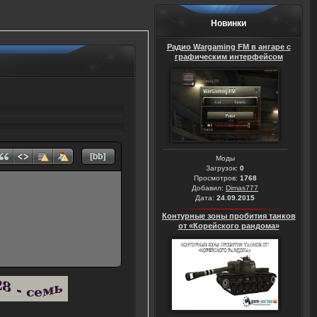
Новинки
Радио Wargaming FM в ангаре с
графическим интерфейсом
Моды
Загрузок:
0
Просмотров:
1768
Добавил:
Dimas777
Дата:
24.09.2015
Контурные зоны пробития танков
от «Корейского рандома»