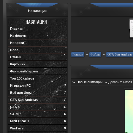
Навигация
Главная
На форум
Новости
Блог
»
»
Статьи
Картинки
Файловый архив
Топ 100 сайтов
Новые анимации
Добавил:
Dimas
Игры для PC
Всё для Ucoz
GTA San Andreas
GTA 4
SA-MP
MINECRAFT
WarFace