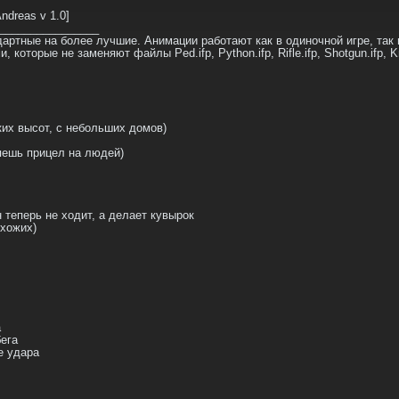
ndreas v 1.0]
________________
артные на более лучшие. Анимации работают как в одиночной игре, так 
оторые не заменяют файлы Ped.ifp, Python.ifp, Rifle.ifp, Shotgun.ifp, Kni
ких высот, с небольших домов)
яешь прицел на людей)
 теперь не ходит, а делает кувырок
охожих)
а
ега
е удара