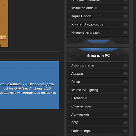
Фотошоп онлайн
Карта Google
Узнать ID нужного зв...
Интернет-магазин
Игры для PC
Action/Шутеры
Аркады
Гонки
овые анимации
. Чтобы увидеть
 mod for GTA San Andreas v 1.0
Файтинги/Fighting
игодился. И просим вас оставить
Стратегии
Симуляторы
Логические
RPG
Онлайн игры