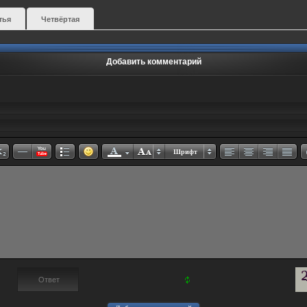
тья
Четвёртая
Добавить комментарий
Шрифт