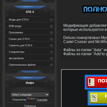
GTA 4
Моды для GTA 4
Модификация добавляет
ENB моды
которые используются в
Программы
Deluxo пожертвовал Mys
Скины для GTA 4
Cartel Cruiser and Mr.W
Скрипты для GTA 4
Файлы из папки "data" ки
Спидометры
Файлы из папки "Add to g
Автомобили
Оригинальные файлы
Инфо
Powered by
Translate
Подписка