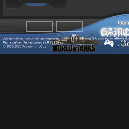
Дизайн сайта полностью принадлежит хозяину сайта
Dimas777
, вёрстка от
elite-desi
Карта сайта
|
Карта форума
|
RSS
|
Вверх
© 2013-2026
Хостинг от
uCoz