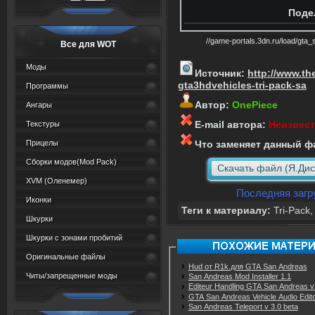
Поде
Все для WOT
Моды
Источник:
http://www.th
gta3hdvehicles-tri-pack-sa
Программы
Автор:
OnePiece
Ангары
E-mail автора:
Неизвес
Текстуры
Прицелы
Что заменяет данный ф
Сборки модов(Mod Pack)
Скачать файл (Я.Дис
XVM (Oленемер)
Последняя загру
Иконки
Теги к материалу:
Tri-Pack
Шкурки
Шкурки с зонами пробитий
Оригинальные файлы
Hud от R1k.для GTA San Andreas
Читы/запрещенные моды
San Andreas Mod Installer 1.1
Editeur Handling GTA San Andreas v
GTA San Andreas Vehicle Audio Edito
San Andreas Teleport v 3.0 beta