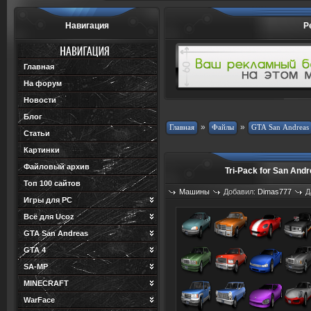
Навигация
Р
Главная
На форум
Новости
Блог
»
»
Статьи
Картинки
Файловый архив
Tri-Pack for San And
Топ 100 сайтов
Машины
Добавил:
Dimas777
Д
Игры для PC
Просмотров: 1422
Загрузок: 210
Всё для Ucoz
GTA San Andreas
GTA 4
SA-MP
MINECRAFT
WarFace