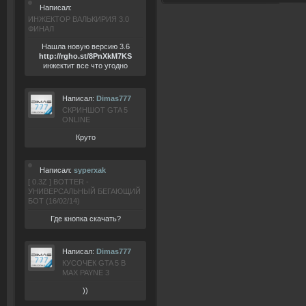
Написал:
ИНЖЕКТОР ВАЛЬКИРИЯ 3.0
ФИНАЛ
Нашла новую версию 3.6
ht
tp:/
/rgho.
st/8P
nXkM7KS
инжектит все что угодно
Написал:
Dimas777
СКРИНШОТ GTA 5
ONLINE
Круто
Написал:
syperxak
[ 0.3Z ] BOTTER -
УНИВЕРСАЛЬНЫЙ БЕГАЮЩИЙ
БОТ (16/02/14)
Где кнопка скачать?
Написал:
Dimas777
КУСОЧЕК GTA 5 В
MAX PAYNE 3
))