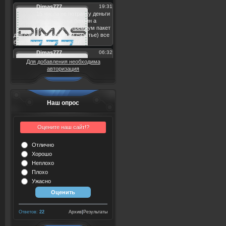
Для добавления необходима
авторизация
Наш опрос
Оцените наш сайт!?
Отлично
Хорошо
Неплохо
Плохо
Ужасно
Ответов:
22
Архив
|
Результаты