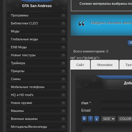
Схожие материалы выбраны по
GTA San Andreas
Программы
Найдено похожих мате
Библиотеки CLEO
Моды
Глобальные моды
ENB Моды
Всего комментариев: 0
Новые текстуры
ript" src="/js/tabi.js">
Трейнера
Сайт
Vkontakte
Тре
Прицелы
Скины
Доб
Мобильные телефоны
HQ и HD mod's
Новое оружие
Имя *:
Email:
Машины
Военные машины
Мотоциклы/Велосипеды