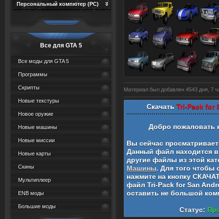
Персональный компютер (PC)
Все для GTA 5
Все моды для GTA 5
Программы
Скрипты
Материал был добавлен 4543 дня, 7 ч
Новые текстуры
Скачать
Tri-Pack for
Новое оружие
Добро пожаловать 
Новые машины
Новые миссии
Вы сейчас просматривае
Данный файл находится в
Новые карты
другие файлы из этой кат
Скины
Машины
. Для того чтобы
нажмите на кнопку СКАЧА
Мультиплеер
файл
Tri-Pack for San Andr
оставить не большой ком
ENB моды
Большие моды
Статус:
Про