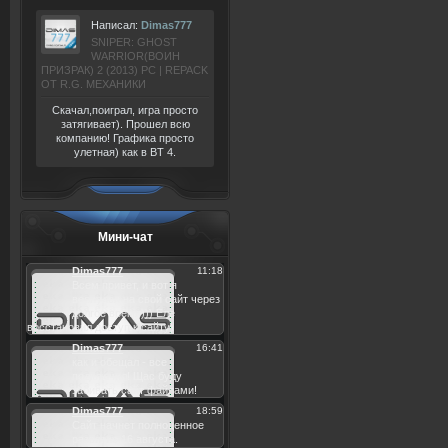
Написал:
Dimas777
SNIPER: GHOST
WARRIOR(ВОИН
ПРИЗРАК) 2 (2013) РС | REPACK
ОТ R.G. МЕХАНИКИ
Скачал,поиграл, игра просто
затягивает). Прошел всю
компанию! Графика просто
улетная) как в BT 4.
Мини-чат