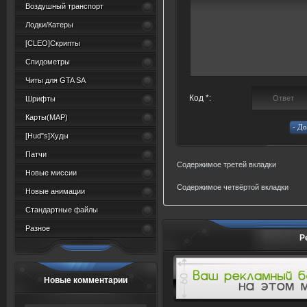
Воздушный транспорт
Лодки/Катеры
[CLEO]Скрипты
Спидометры
Читы для GTA SA
Код *:
Шрифты
Карты(MAP)
[Hud"s]Худы
Патчи
Содержимое третей вкладки
Новые миссии
Содержимое четвёртой вкладки
Новые анимации
Стандартные файлы
Разное
Р
Новые комментарии