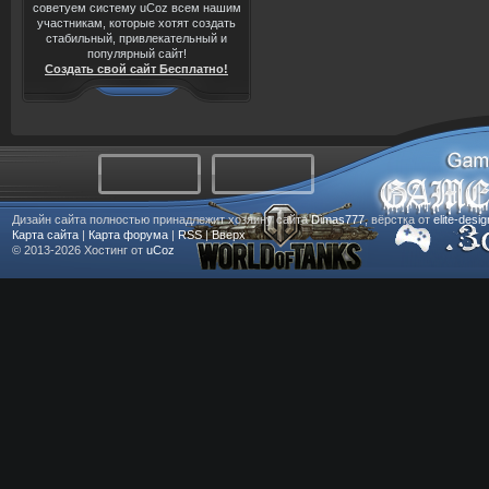
советуем систему uCoz всем нашим
участникам, которые хотят создать
стабильный, привлекательный и
популярный сайт!
Создать свой сайт Бесплатно!
Дизайн сайта полностью принадлежит хозяину сайта
Dimas777
, вёрстка от
elite-desi
Карта сайта
|
Карта форума
|
RSS
|
Вверх
© 2013-2026
Хостинг от
uCoz