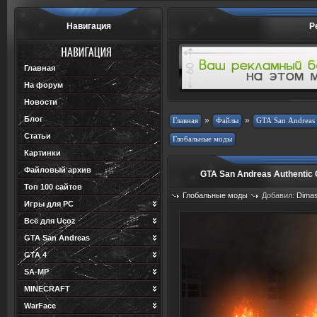
Навигация
Р
Главная
На форум
Новости
Блог
»
»
Статьи
Картинки
Файловый архив
GTA San Andreas Authentic 
Топ 100 сайтов
Глобальные моды
Добавил:
Dima
Игры для PC
Просмотров: 3280
Загрузок: 1
Всё для Ucoz
GTA San Andreas
GTA 4
SA-MP
MINECRAFT
WarFace