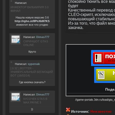
спокойно тюнить все ма
Написал:
будет
ИНЖЕКТОР ВАЛЬКИРИЯ 3.0
Качественный перевод 
ФИНАЛ
CLEO-скрипт, исключаю
Нашла новую версию 3.6
повышающий стабильно
ht
tp:/
/rgho.
st/8P
nXkM7KS
Из-за того, что файл мн
инжектит все что угодно
закачка.
Написал:
Dimas777
СКРИНШОТ GTA 5
ONLINE
Круто
Написал:
syperxak
[ 0.3Z ] BOTTER -
УНИВЕРСАЛЬНЫЙ БЕГАЮЩИЙ
БОТ (16/02/14)
Где кнопка скачать?
Поде
Написал:
Dimas777
КУСОЧЕК GTA 5 В
MAX PAYNE 3
))
Источник:
Неизвестно