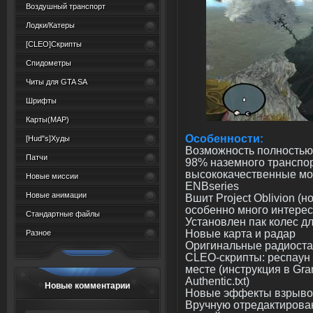
Воздушный транспорт
Лодки/Катеры
[CLEO]Скрипты
Спидометры
Читы для GTA SA
Шрифты
Карты(MAP)
Особенности:
[Hud"s]Худы
Возможность полностью 
Патчи
98% наземного транспо
высококачественные м
Новые миссии
ENBseries
Новые анимации
Вшит Project Oblivion (
особенно много интерес
Стандартные файлы
Установлен пак колес д
Новые карта и радар
Разное
Оригинальные радиост
CLEO-скрипты: респаун 
месте (инструкция в Gra
Authentic.txt)
Новые комментарии
Новые эффекты взрывов
Вручную отредактирован