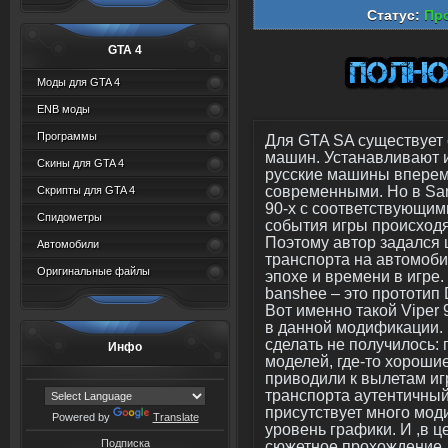
Статус:
Про
GTA 4
Моды для GTA 4
ENB моды
Программы
Для GTA SA существует
машин. Устанавливают и
Скины для GTA 4
русские машины вперем
современными. Но в Sa
Скрипты для GTA 4
90-х с соответствующим
Спидометры
события игры происходят
Поэтому автор задался 
Автомобили
транспорта на автомоб
Оригинальные файлы
эпохе и времени в игре. 
banshee – это прототип D
Вот именно такой Viper 
в данной модификации. 
сделать не получилось:
Инфо
моделей, где-то хороши
приводили к вылетам иг
транспорта аутентичный
присутствует много мо
Powered by
Translate
уровень графики. И ,в ц
Подписка
сюжетное прохождение, 