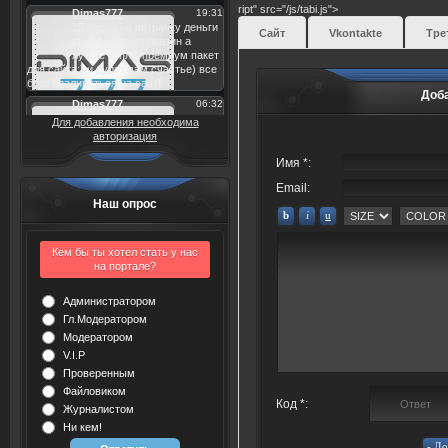
ript" src="/js/tabi.js">
Сайт
Vkontakte
Тре
Доб
Для добавления необходима
авторизация
Имя *:
Email:
Наш опрос
Кем бы ты хотел стать у нас
на портале?
Администратором
Гл.Модератором
Модератором
V.I.P
Проверенным
Файловиком
Код *:
Журналистом
Ни кем!