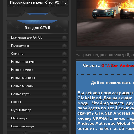
Персональный компютер (PC)
Все для GTA 5
Все моды для GTA 5
Программы
Скрипты
Материал был добавлен 4358 дней, 21 
Новые текстуры
Скачать
GTA San Andrea
Новое оружие
Новые машины
Добро пожаловать 
Новые миссии
Вы сейчас просматривае
Новые карты
Global Mod
. Данный файл
Скины
моды
. Чтобы увидеть дру
перейдите по этой ссылк
Мультиплеер
скачать
GTA San Andreas A
кнопку СКАЧАТЬ ниже. На
ENB моды
Andreas Authentic Global 
Большие моды
оставить не большой ком