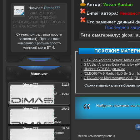
Автор:
Vovan Kardan
Написал:
Dimas777
E-mail автора:
Неизвес
SNIPER: GHOST
WARRIOR(ВОИН
Что заменяет данный ф
ПРИЗРАК) 2 (2013) РС | REPACK
ОТ R.G. МЕХАНИКИ
Последняя загру
Скачал,поиграл, игра просто
Теги к материалу:
global
,
au
затягивает). Прошел всю
компанию! Графика просто
улетная) как в BT 4.
GTA San Andreas Vehicle Audio Edito
GTA San Andreas Beta Anims by el
Шаблон GTA SA для uCoz
[CLEO]GTA 5 Radio HUD By Gon_Is
Мини-чат
GTA Garage Mod Manager v2.1 (RU
Схожие материалы выбраны по
Найдено похожих мате
Всего комментариев: 0