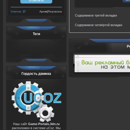
Ответов:
17
Архив
|
Результаты
Содержимое третей вкладки
Содержимое четвёртой вкладки
Теги
Р
Гордость движка
Наш сайт
Game-Portals.3dn.ru
расположен в системе
uCoz
. Мы