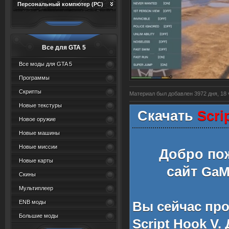
Персональный компютер (PC)
Все для GTA 5
Все моды для GTA 5
Программы
Скрипты
Материал был добавлен 3972 дня, 18 
Новые текстуры
Скачать
Scri
Новое оружие
Новые машины
Новые миссии
Добро по
Новые карты
сайт
GaMe
Скины
Мультиплеер
ENB моды
Вы сейчас пр
Большие моды
Script Hook V
.