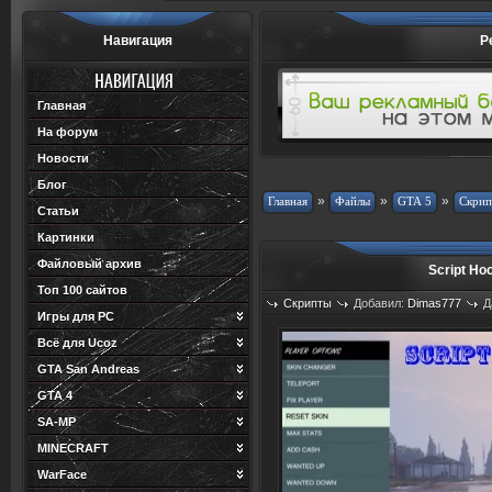
Навигация
Р
Главная
На форум
Новости
Блог
»
»
»
Статьи
Картинки
Файловый архив
Script Ho
Топ 100 сайтов
Скрипты
Добавил:
Dimas777
Д
Игры для PC
Просмотров: 895
Загрузок: 0
Всё для Ucoz
GTA San Andreas
GTA 4
SA-MP
MINECRAFT
WarFace