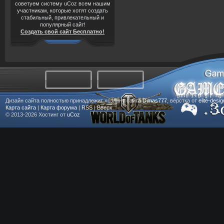
советуем систему uCoz всем нашим
участникам, которые хотят создать
стабильный, привлекательный и
популярный сайт!
Создать свой сайт Бесплатно!
Дизайн сайта полностью принадлежит хозяину сайта
Dimas777
, вёрстка от
elite-desi
Карта сайта
|
Карта форума
|
RSS
|
Вверх
© 2013-2026
Хостинг от
uCoz