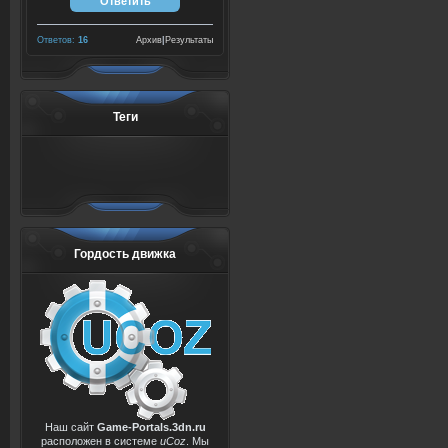
Ответов:
16
Архив
|
Результаты
Теги
Гордость движка
Наш сайт
Game-Portals.3dn.ru
расположен в системе
uCoz
. Мы