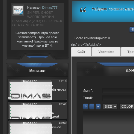
Написал:
Dimas777
Найдено похожих мате
SNIPER: GHOST
WARRIOR(ВОИН
ПРИЗРАК) 2 (2013) РС | REPACK
ОТ R.G. МЕХАНИКИ
Скачал,поиграл, игра просто
затягивает). Прошел всю
Всего комментариев: 0
компанию! Графика просто
ript" src="/js/tabi.js">
улетная) как в BT 4.
Сайт
Vkontakte
Тре
Доб
Мини-чат
Имя *:
Email: