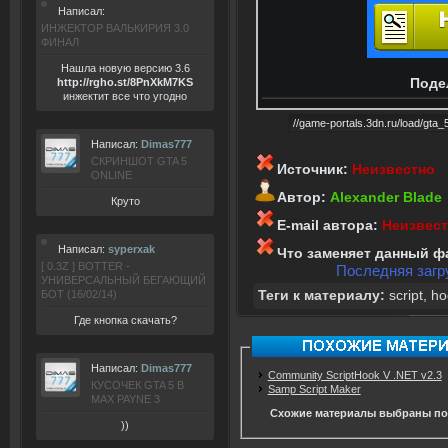
Написал:
ИНЖЕКТОР ВАЛЬКИРИЯ 3.0
ФИНАЛ
Нашла новую версию 3.6
Поде
ht
tp:/
/rgho.
st/8P
nXkM7KS
инжектит все что угодно
Написал:
Dimas777
СКРИНШОТ GTA 5
Источник:
Неизвестно
ONLINE
Автор:
Alexander Blade
Круто
E-mail автора:
Неизвес
Написал:
syperxak
Что заменяет данный ф
[ 0.3Z ] BOTTER -
Последняя загру
УНИВЕРСАЛЬНЫЙ БЕГАЮЩИЙ
Теги к материалу:
script
,
ho
БОТ (16/02/14)
Где кнопка скачать?
Написал:
Dimas777
Community ScriptHook V .NET v2.3
КУСОЧЕК GTA 5 В
Samp Script Maker
MAX PAYNE 3
Схожие материалы выбраны по
))