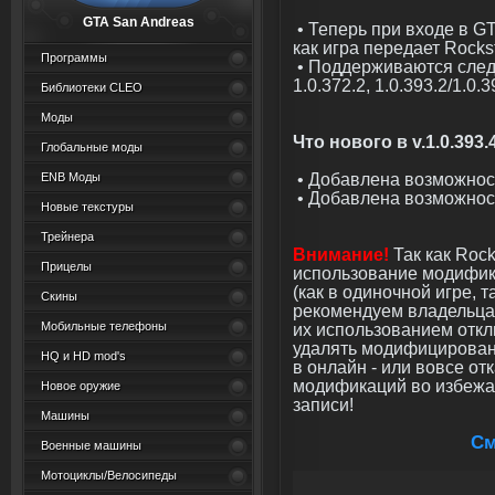
GTA San Andreas
• Теперь при входе в GT
как игра передает Rock
Программы
• Поддерживаются следую
1.0.372.2, 1.0.393.2/1.0.3
Библиотеки CLEO
Моды
Что нового в v.1.0.393.
Глобальные моды
• Добавлена возможнос
ENB Моды
• Добавлена возможност
Новые текстуры
Трейнера
Внимание!
Так как Roc
Прицелы
использование модифик
(как в одиночной игре, 
Скины
рекомендуем владельца
Мобильные телефоны
их использованием откл
удалять модифицирован
HQ и HD mod's
в онлайн - или вовсе от
модификаций во избежа
Новое оружие
записи!
Машины
См
Военные машины
Мотоциклы/Велосипеды