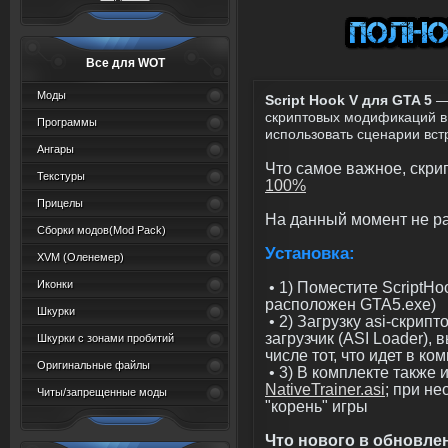
Все для WOT
Моды
Script Hook V для GTA 5
— 
скриптовых модификаций в
Программы
использовать сценарии встр
Ангары
Что самое важное, скри
Текстуры
100%
Прицелы
На данный момент не ра
Сборки модов(Mod Pack)
Установка:
XVM (Oленемер)
Иконки
• 1) Поместите ScriptHoo
расположен GTA5.exe)
Шкурки
• 2) Загрузку asi-скрип
загрузчик (ASI Loader),
Шкурки с зонами пробитий
числе тот, что идет в ком
Оригинальные файлы
• 3) В комплекте также 
NativeTrainer.asi
; при не
Читы/запрещенные моды
"корень" игры
Что нового в обновле