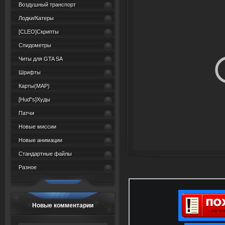
Воздушный транспорт
Лодки/Катеры
[CLEO]Скрипты
Спидометры
Читы для GTA SA
Шрифты
Карты(MAP)
[Hud"s]Худы
Патчи
Новые миссии
Новые анимации
Стандартные файлы
Разное
Новые комментарии