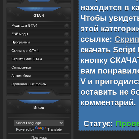
находится в к
GTA 4
Чтобы увидет
Моды для GTA 4
этой категори
ENB моды
ссылке:
Скри
Программы
скачать
Script
Скины для GTA 4
кнопку СКАЧА
Скрипты для GTA 4
Спидометры
вам понравил
Автомобили
V
и пригодился
Оригинальные файлы
оставить не 
комментарий.
Инфо
Статус:
Прове
Powered by
Translate
Подписка