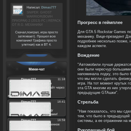
Написал:
Dimas777
SNIPER: GHOST
WARRIOR(ВОИН
ПРИЗРАК) 2 (2013) РС | REPACK
Прогресс в геймплее
ОТ R.G. МЕХАНИКИ
Для GTA 5 Rockstar Games п
Скачал,поиграл, игра просто
затягивает). Прошел всю
механику. Вице-президент Дэ
компанию! Графика просто
подробнее несколько позже, 
улетная) как в BT 4.
каждом аспекте.
Вождение
"Автомобили лучше держатся 
Мини-чат
они были чересчур большими
напоминала лодку, это было
что мы могли сделать физику
игра. На тот момент крутых г
эта GTA многим из них утерла
предыдущие GTAшки".
Стрельба
"Нам показалось, что мы сде
тем, что было в предыдущей 
системы, а ее отражении на 
Рукопашный бой