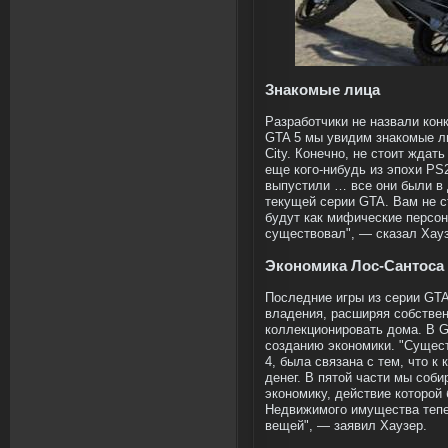
Знакомые лица
Разработчики не назвали кон
GTA 5 мы увидим знакомые ли
City. Конечно, не стоит ждат
еще кого-нибудь из эпохи PS2
выпустили … все они были в 
текущей серии GTA. Вам не с
будут как мифические персон
существовал", — сказал Хауз
Экономика Лос-Сантоса
Последние игры из серии GT
владения, расширяя собстве
коллекционировать дома. В G
созданию экономики. "Сущес
4, была связана с тем, что к
денег. В пятой части мы соб
экономику, действие которой 
Недвижимого имущества тепер
вещей", — заявил Хаузер.