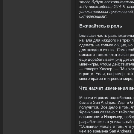
этого будут восхитительны
ходу прохождения GTA 5, иг
увлекательных приключений,
интересными".
Вживайтесь в роль
Большая часть развлекатель
начала для каждого из трех п
сделать не только общие, но
для каждого из них. Само соб
сможете только отыгрывая ро
еще дорабатываем ряд детале
мини-игры, чтобы действитель
— говорит Хаузер. — "Мы хоти
играете. Если, например, это
много врагов в игровом мире,
Что насчет изменения в
Многим игрокам полюбилась с
была в San Andreas. Увы, в G
получится. Все дело в том, ч
Франклина связано с геймпле
возможности.Например, набор
разработчиков в уникальный 
"Основная мысль в том, что 
чем во времена San Andreas,