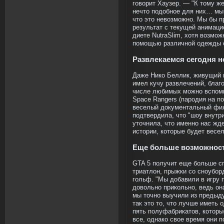
говорит Хаузер. — "К тому же
нечто подобное для них… мы 
что это невозможно. Мы бы п
результат с текущей анимаци
диете NutraSlim, хотя возмож
помощью различной одежды о
Развлекаемся сегодня 
Даже Нико Беллик, живущий в
имел кучу развлечений, бла
числе любимых можно вспомн
Space Rangers (пародия на 
веселый документальный фил
подтвердила, что "шоу внутр
уточнила, что именно нас жд
истории, которые будет весел
Еще больше возможнос
GTA 5 получит еще больше сп
триатлон, прыжки со сноубор
гольф. "Мы добавили в игру
довольно прикольно, ведь он
мы точно выучили из предыду
так это то, что лучше иметь 
пять полуфабрикатов, которы
все, однако свое время они 