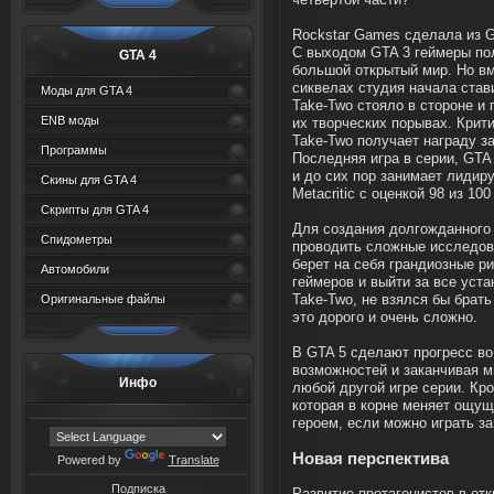
четвертой части?
Rockstar Games сделала из G
С выходом GTA 3 геймеры по
GTA 4
большой открытый мир. Но вм
сиквелах студия начала став
Моды для GTA 4
Take-Two стояло в стороне и 
ENB моды
их творческих порывах. Крити
Take-Two получает награду з
Программы
Последняя игра в серии, GTA
и до сих пор занимает лидир
Скины для GTA 4
Metacritic с оценкой 98 из 10
Скрипты для GTA 4
Для создания долгожданного
Спидометры
проводить сложные исследова
берет на себя грандиозные р
Автомобили
геймеров и выйти за все уст
Оригинальные файлы
Take-Two, не взялся бы брать
это дорого и очень сложно.
В GTA 5 сделают прогресс во
возможностей и заканчивая м
Инфо
любой другой игре серии. Кр
которая в корне меняет ощущ
героем, если можно играть з
Новая перспектива
Powered by
Translate
Подписка