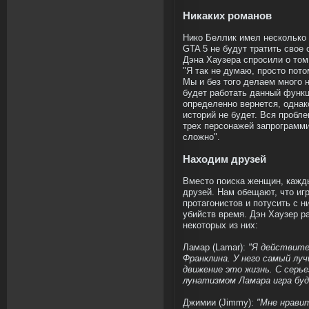
Никаких романов
Нико Беллик имел несколько 
GTA 5 не будут тратить свое 
Дэна Хаузера спросили о том,
"Я так не думаю, просто пото
Мы и без того делаем много н
будет работать данный функц
определенно вернется, однак
историй не будет. Вся пробле
трех персонажей запрограмм
сложно".
Находим друзей
Вместо поиска женщин, кажды
друзей. Нам обещают, что иг
протагонистов и потусить с н
убийств время. Дэн Хаузер р
некоторых из них:
Ламар (Lamar):
"Я действите
Франклина. У него самый лу
движение это жизнь. С серь
лунатизмом Ламара игра буд
Джимии (Jimmy):
"Мне нрави