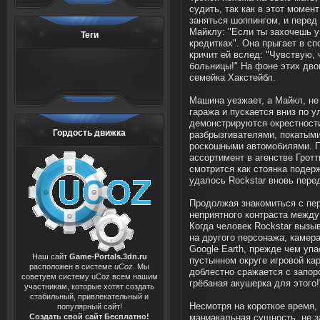
судить, так как в этот моме
заняться шоппингом, и перед
Майклу: "Если ты захочешь уз
Теги
кредитках". Она прыгает в сп
кричит ей вслед: "Чувствую, 
больницы!" На фоне этих дво
семейка Хакстейбл.
Машина уезжает, а Майкл, не
гаража и пускается вниз по у
демонстрируются окрестност
Гордость движка
разбрызгивателями, покатым
роскошными автомобилями. П
ассортимент в агенстве Гротти
смотрится как стоянка подер
удалось Rockstar вновь пере
Продолжая знакомиться с пе
неприятного контраста между
Когда человек Rockstar вызы
на другого персонажа, камера
Google Earth, прежде чем уп
Наш сайт
Game-Portals.3dn.ru
пустынном округе игровой ка
расположен в системе
uCoz
. Мы
доблестно сражается с запоро
советуем систему uCoz всем нашим
грёбаная акушерка для этого!
участникам, которые хотят создать
стабильный, привлекательный и
Несмотря на короткое время,
популярный сайт!
Создать свой сайт Бесплатно!
маниакальная сущность, не з