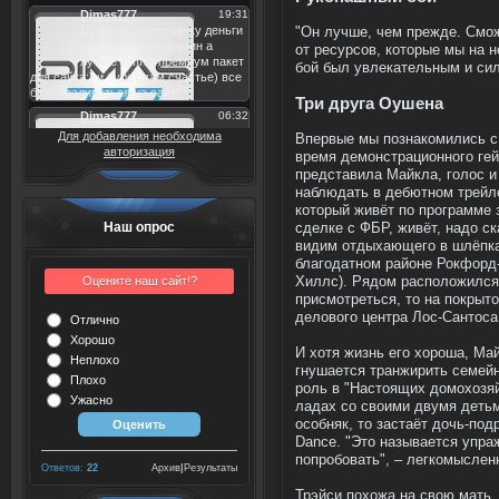
"Он лучше, чем прежде. Смож
от ресурсов, которые мы на 
бой был увлекательным и сил
Три друга Оушена
Для добавления необходима
Впервые мы познакомились с
авторизация
время демонстрационного гей
представила Майкла, голос 
наблюдать в дебютном трейле
который живёт по программе 
Наш опрос
сделке с ФБР, живёт, надо с
видим отдыхающего в шлёпка
благодатном районе Рокфорд
Оцените наш сайт!?
Хиллс). Рядом расположился
присмотреться, то на покрыт
делового центра Лос-Сантоса
Отлично
Хорошо
И хотя жизнь его хороша, Ма
Неплохо
гнушается транжирить семей
Плохо
роль в "Настоящих домохозяй
Ужасно
ладах со своими двумя детьм
особняк, то застаёт дочь-под
Dance. "Это называется упра
попробовать", – легкомысленн
Ответов:
22
Архив
|
Результаты
Трэйси похожа на свою мать,