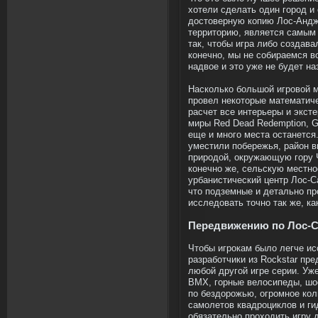
хотели сделать один город и
достоверную копию Лос-Андже
территорию, является самым
так, чтобы игра либо создава
конечно, мы не собираемся в
надвое и это уже не будет н
Насколько большой игровой 
провел некоторые математиче
расчет все интерьеры и экст
миры Red Dead Redemption, G
еще и много места останется
уместили побережья, район в
природой, окружающую гору Ч
конечно же, сельскую местн
урбанистический центр Лос-Са
что подземные и детально п
исследовать точно так же, к
Передвижению по Лос-С
Чтобы игрокам было легче ис
разработчики из Rockstar пр
любой другой игре серии. Уж
BMX, горные велосипеды, шо
по бездорожью, огромное кол
самолетов квадроциклов и ги
обязательно проходить игру д