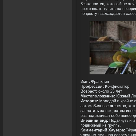
безжалостен, который не хоче
прекращать тусить на вечерин
попросту наслаждается хаосо
Имя:
Франклин
Профессия:
Конфискатор
Возраст:
около 25 лет
Местоположение:
Южный Ло
История:
Молодой и крайне а
автомобильное агенство, кот
заплатить за них, затем испо
раз подыскивал себе новое д
Внешний вид:
Подтянутый и 
подвижный из группы.
Комментарий Хаузера:
"Фрак
уличных дельцов современног