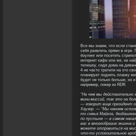
Все мы знаем, что если стане
себя развлечь прямо в игре.
боулинг или посетить стрипк
интернет кафе или же, не на
телешоу, сидя дома на диване
4 не часто тратили на это св
планирует поднять планку ми
будет не только больше, но и
например, покер из RDR.
"На чем мы действительно 
мини-миссий, так это на бо
— говорит вице президент о
Хаузер. — "Мы начнем испол
то семья Майкла, безбашенн
по пустыне — в самом начал
вас в многообразие экшена 
можете отправиться на мисс
что-то успокоительное вро