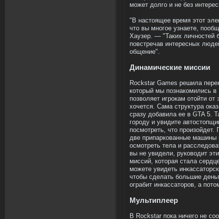
может долго и не без интере
"В настоящее время этот эле
что вы многое узнаете, пооб
Хаузер. — "Таких личностей б
повстречав интересных людей
общение".
Динамические миссии
Rockstar Games решила пере
который мы познакомились в 
позволяет игрокам отойти от 
хочется. Сама структура оказ
сразу добавила ее в GTA 5. Т
городу и увидите автостопщик
посмотреть, что произойдет.
две припаркованные машины и
осмотреть тела и расследова
вы не увидели, руководит эт
миссий, которая стала сердц
можете увидеть инкассаторски
чтобы сделать большие деньги
ограбит инкассаторов, а пото
Мультиплеер
В Rockstar пока ничего не со