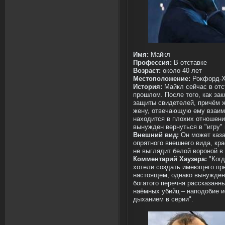
Имя:
Майкл
Профессия:
В отставке
Возраст:
около 40 лет
Местоположение:
Рокфорд-
История:
Майкл сейчас в отс
прошлом. После того, как за
защиты свидетелей, причём 
жену, отвечающую ему взаим
находится в плохих отношени
вынужден вернуться в "игру"
Внешний вид:
Он может казат
опрятного внешнего вида, кр
не выглядит белой вороной 
Комментарий Хаузера:
"Когд
хотели создать имеющего пр
настоящем, однако вынужденн
богатого перечня рассказанны
наёмных убийц – наподобие и
дыханием в серии".