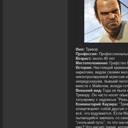
Имя:
Тревор
Профессия:
Профессиональн
Возраст:
около 40 лет
Местоположение:
Графство 
История:
Настоящий криминал
наркотики, ведом своими жел
неконтролируемой агрессии и
непредсказуем, бывший пило
вместе с Майклом, всегда гот
Внешний вид:
Года не были
Тревору. Он часто носит обы
татуировку с надписью "Режь
Комментарий Хаузера:
"Трев
олицетворяет собой другую с
всё, что вздумается. Если М
пытающийся завязать со сво
"скользкий путь", то что на
ему? Что насчёт парня, котор