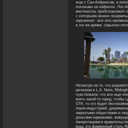
еще с Сан-Андреасом, в кото
похожими на наброски. Лос-
местность представляют ог
с которыми можно поигратьс
окружения - все это напомин
в то же время, серьезно отл
Несмотря на то, что разработ
регионом в L.A. Noire, Midnig
чувствовали, что все еще оп
взять какой-то город, чтобы 
GTA, то это будет беспокойн
порно-индустрией, декримина
закрытыми обществами и люд
деньгами карманами, живущи
банкротящимся правительство
ведь это фирменный стиль Ro