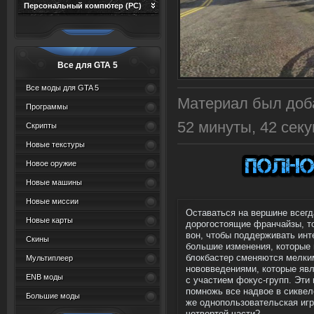
Персональный компютер (PC)
Все для GTA 5
Все моды для GTA 5
Материал был доба
Программы
52 минуты, 43 сек
Скрипты
Новые текстуры
Новое оружие
Новые машины
Новые миссии
Оставаться на вершине всегд
Новые карты
дорогостоящие франчайзы, то
вон, чтобы поддерживать инт
Скины
большие изменения, которые 
блокбастер сменяются мелки
Мультиплеер
нововведениями, которые яв
ENB моды
с участием фокус-групп. Эти
помножь все надвое в сиквеле
Большие моды
же однопользовательская игр