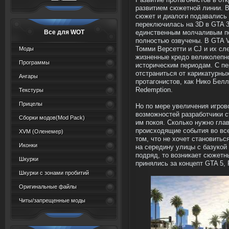
Развитие протагонистов в от
развитием сюжетной линии. В
сюжет и диалоги подавались 
переключилась на 3D в GTA 3,
Все для WOT
единственным молчаливым пе
полностью озвучены. В GTA V
Моды
Томми Версетти и CJ и их сл
жизненные кредо великолепно
Программы
историческим периодам. С пе
отстраниться от карикатурны
Ангары
протагонистов, как Нико Бел
Redemption.
Текстуры
Прицелы
Но по мере увеличения игров
возможностей разработчики с
Сборки модов(Mod Pack)
им покоя. Сколько нужно глав
происходящие события во все
XVM (Oленемер)
том, что не хочет становитьс
Иконки
на середину улицы с базукой
подряд, то возникает сюжетн
Шкурки
принялись за концепт GTA 5, 
Шкурки с зонами пробитий
Оригинальные файлы
Читы/запрещенные моды