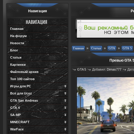
Навигация
Р
Главная
На форум
Новости
»
»
»
Блог
Статьи
Превью GTA 5
Картинки
GTA 5
Добавил:
Dimas777
Дата
Файловый архив
Топ 100 сайтов
Игры для PC
Всё для Ucoz
GTA San Andreas
GTA 4
SA-MP
MINECRAFT
WarFace