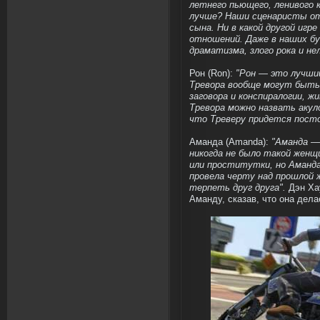
летнего пьющего, ленивого
лучше? Наши сценаристы от
сына. Ни в какой другой игр
отношений. Даже в наших б
драматизма, злого рока и не
Рон (Ron):
"Рон — это лучший
Тревора вообще могут быть 
заговора и конспиралогии, ж
Тревора можно назвать акул
что Треверу придется посто
Аманда (Amanda):
"Аманда — 
никогда не было такой женщ
или проститутки, но Аманда
провела черту над прошлой 
терпеть друг друга".
Дэн Ха
Аманду, сказав, что она дела