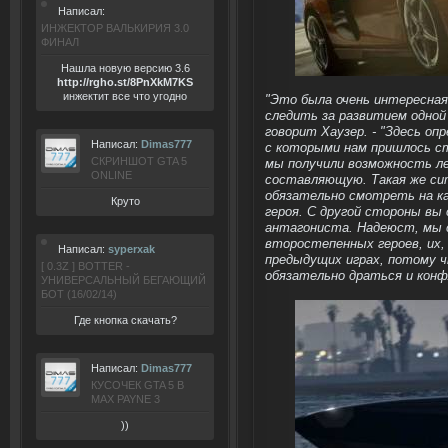
Написал:
ИНЖЕКТОР ВАЛЬКИРИЯ 3.0
ФИНАЛ
Нашла новую версию 3.6
ht
tp:/
/rgho.
st/8P
nXkM7KS
инжектит все что угодно
"Это была очень интересна
следить за развитием одной 
говорит Хаузер. - "Здесь о
Написал:
Dimas777
с которыми нам пришлось ст
СКРИНШОТ GTA 5
мы получили возможность л
ONLINE
составляющую. Такая же сит
обязательно смотреть на ка
Круто
героя. С другой стороны вы
антагониста. Надеюст, мы 
второстепенных героев, их,
Написал:
syperxak
предыдущих играх, потому ч
[ 0.3Z ] BOTTER -
обязательно драться и конф
УНИВЕРСАЛЬНЫЙ БЕГАЮЩИЙ
БОТ (16/02/14)
Где кнопка скачать?
Написал:
Dimas777
КУСОЧЕК GTA 5 В
MAX PAYNE 3
))