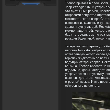
Тревор прыгает в свой Bodhi
Jeep Wrangler JK, и устремля
это пустынный регион, насел
отбросами общества (протот
местность около озера Солтон
вылезает из машины и тут ж
здания группу людей. Rockst
можно чаще, чтобы увидеть и
будут отвечать вам по-разно
реакция будет иной, нежели 
Теперь настало время для б
человек Rockstar небрежно х
оставленную кем-то около зд
горючей жидкостью со всех с
ведущий от транспорта. Неко
бензина, Тревор бросает на н
подальше, дабы насладиться
устремляется к грузовику, сп
наконец, достигает бензобака
огромный взрыв. И это просто
обкуренного психопата.