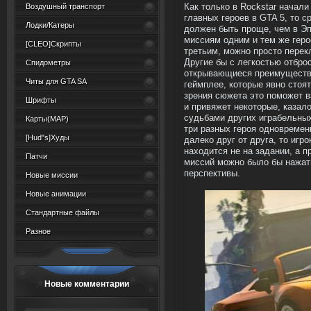
Воздушный транспорт
Как только в Rockstar начал
главных героев в GTA 5, то с
Лодки/Катеры
должен быть проще, чем в Эпи
миссиям одним и тем же геро
[CLEO]Скрипты
третьим, можно просто перек
Другие бы с легкостью отброс
Спидометры
открывающиеся преимущества
Читы для GTA SA
геймплее, которые явно стоят
зрения сюжета это поможет вз
Шрифты
и привяжет некоторые, казал
судьбами других играбельных
Карты(MAP)
три разных героя одновреме
[Hud"s]Худы
далеко друг от друга, то игр
находится не на задании, а 
Патчи
миссий можно было бы нажат
перспективы.
Новые миссии
Новые анимации
Стандартные файлы
Разное
Новые комментарии