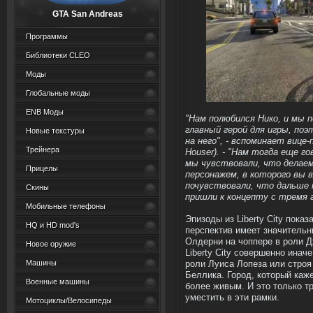
GTA San Andreas
Программы
Библиотеки CLEO
Моды
Глобальные моды
ENB Моды
"Нам полюбился Нико, и мы 
главный герой для игры, по
Новые текстуры
на него", - вспоминает вице
Трейнера
Houser). - "Нам тогда еще г
мы чувствовали, что делае
Прицелы
персонажем, в которого вы 
почувствовали, что дальше 
Скины
пришли к концепту с тремя г
Мобильные телефоны
Эпизоды из Liberty City пока
HQ и HD mod's
перспектив имеет значительн
Олдерни на чоппере в роли Д
Новое оружие
Liberty City совершенно инач
Машины
роли Луиса Лопеза или строя
Беллика. Город, который каж
Военные машины
более живым. И это только т
уместить в эти рамки.
Мотоциклы/Велосипеды