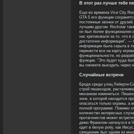
В этот раз лучше тебе п
Еще во времена Vice City Ro
GTA 5 его функции сохранятс
постоянные звонки от друзей
лучшим другом. Rockstar так
он был более функционален и
нас критиковали за то, что в
достаточно информации", — г
информации была скрыта в те
перенести все на карту игров
функциональности, но разраб
функции. "Это будет куда бо
вы сможете выходить через н
Случайные встречи
Бродя среди улиц Либерти-Си
строй пешеходов, расталкивая
механизм измениться. Пешехо
зоне, в которой находится пр
опасаться только охраны, а в
полной программе. Помимо эт
количество интересных случа
протагонистов может встрети
демо Франклин наткнулся в V
одет в белую робу, как Иисус
священник был одним из множ