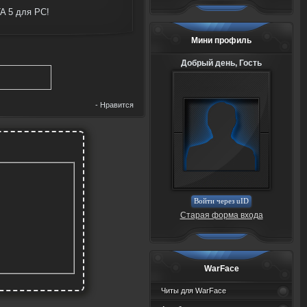
A 5 для PC!
Мини профиль
Добрый день, Гость
-
Нравится
Войти через uID
Старая форма входа
WarFace
Читы для WarFace