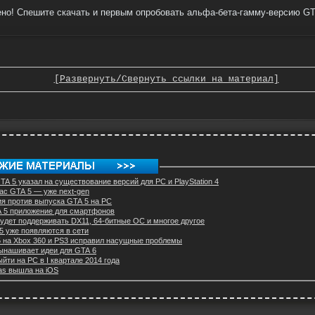
но! Спешите скачать и первым опробовать альфа-бета-гамму-версию GT
[Развернуть/Свернуть ссылки на материал]
A 5 указал на существование версий для PC и PlayStation 4
нас GTA 5 — уже next-gen
ия против выпуска GTA 5 на PC
TA 5 приложение для смартфонов
удет поддерживать DX11, 64-битные ОС и многое другое
5 уже появляются в сети
5 на Xbox 360 и PS3 исправил насущные проблемы
вынашивает идеи для GTA 6
йти на PC в I квартале 2014 года
as вышла на iOS