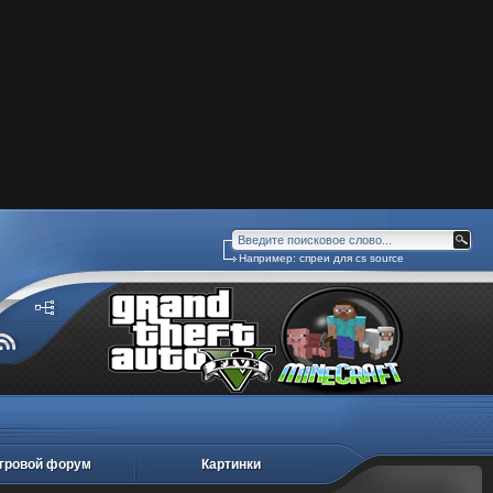
Например:
спреи для cs source
гровой форум
Картинки