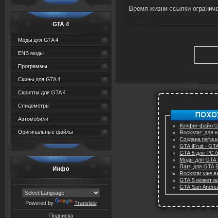
Время жизни ссылки ограниче
GTA 4
Моды для GTA 4
ENB моды
Программы
Скины для GTA 4
Скрипты для GTA 4
Спидометры
Автомобили
Конфиг-файл GT
Оригинальные файлы
Rockstar: для 
Создана петиц
GTA iFruit - G
GTA 5 для PC б
Моды для GTA 
Патч для GTA 
Инфо
Rockstar уже 
GTA 5 может вы
GTA San Andre
Powered by
Translate
Подписка