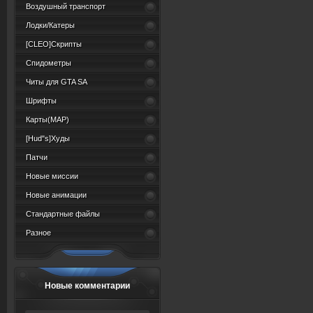
Воздушный транспорт
Лодки/Катеры
[CLEO]Скрипты
Спидометры
Читы для GTA SA
Шрифты
Карты(MAP)
[Hud"s]Худы
Патчи
Новые миссии
Новые анимации
Стандартные файлы
Разное
Новые комментарии