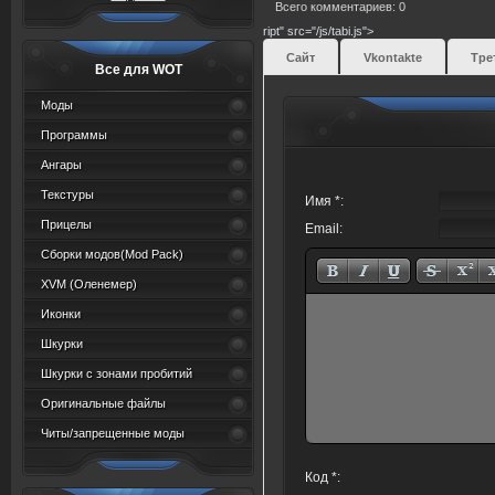
Всего комментариев: 0
ript" src="/js/tabi.js">
Сайт
Vkontakte
Тре
Все для WOT
Моды
Программы
Ангары
Текстуры
Имя *:
Прицелы
Email:
Сборки модов(Mod Pack)
XVM (Oленемер)
Иконки
Шкурки
Шкурки с зонами пробитий
Оригинальные файлы
Читы/запрещенные моды
Код *: