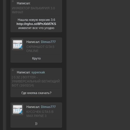
Написал:
ИНЖЕКТОР ВАЛЬКИРИЯ 3.0
ФИНАЛ
Нашла новую версию 3.6
ht
tp:/
/rgho.
st/8P
nXkM7KS
инжектит все что угодно
Написал:
Dimas777
СКРИНШОТ GTA 5
ONLINE
Круто
Написал:
syperxak
[ 0.3Z ] BOTTER -
УНИВЕРСАЛЬНЫЙ БЕГАЮЩИЙ
БОТ (16/02/14)
Где кнопка скачать?
Написал:
Dimas777
КУСОЧЕК GTA 5 В
MAX PAYNE 3
))