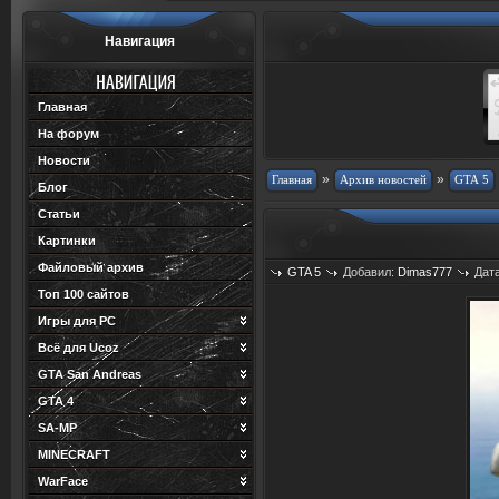
Навигация
Главная
На форум
Новости
»
»
Блог
Статьи
Картинки
Файловый архив
GTA 5
Добавил:
Dimas777
Дата
Топ 100 сайтов
Игры для PC
Всё для Ucoz
GTA San Andreas
GTA 4
SA-MP
MINECRAFT
WarFace