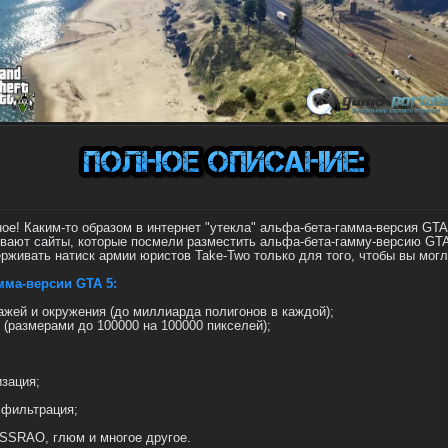
ое! Каким-то образом в интернет "утекла" альфа-бета-гамма-версия GTA
вают сайты, которые посмели разместить альфа-бета-гамму-версию GTA
ерживать натиск армии юристов Take-Two только для того, чтобы вы мог
мма-версии GTA 5:
жей и окружения (до миллиарда полигонов в каждой);
 (размерами до 100000 на 100000 пикселей);
изация;
 фильтрация;
 SSRAO, глюм и многое другое.