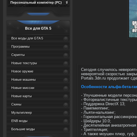
Персональный компютер (PC)
Все для GTA 5
Все моды для GTA 5
Программы
Скрипты
Новые текстуры
Сегодня случилось невероятн
Новое оружие
невероятной скоростью закры
Portals.3dn.ru продолжает сд
Новые машины
Особенности альфа-бета-га
Новые миссии
- Улучшенные модели персона
Новые карты
- Фотореалистичные текстуры
- Поддержка DirectX 13;
Скины
- Пампмеппинг;
- Льяти-нальязинг;
Мультиплеер
- Горизонтальная рассинхрон
- Шейдеры 10.0;
ENB моды
- Десятилейная анизатропная
Большие моды
- Триптеляция;
- А также моушен плюр, гуф,