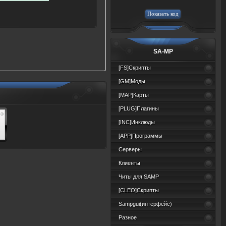
SA-MP
[FS]Скрипты
[GM]Моды
[MAP]Карты
[PLUG]Плагины
[INC]Инклюды
[APP]Программы
Серверы
Клиенты
Читы для SAMP
[CLEO]Скрипты
Sampgui(интерфейс)
Разное