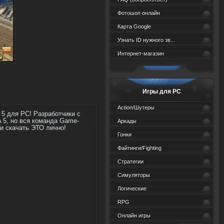
Фотошоп онлайн
Карта Google
Узнать ID нужного зв...
Интернет-магазин
Игры для PC
Action/Шутеры
 5 для PC! Разработчики с
 5, но вся команда Game-
Аркады
ли скачать ЭТО лично!
Гонки
Файтинги/Fighting
Стратегии
Симуляторы
Логические
RPG
Онлайн игры