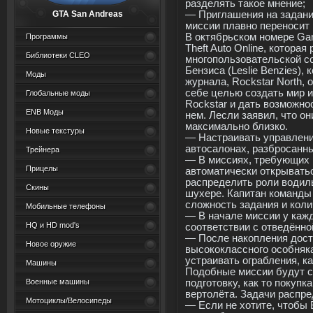
разделять такое мнение;
GTA San Andreas
— Приглашения на задани
миссии плавно переносит и
В октябрьском номере Gam
Программы
Theft Auto Online, котора
Библиотеки CLEO
многопользовательской с
Бензиса (Leslie Benzies),
Моды
журнала, Rockstar North, 
себе целью создать мир из
Глобальные моды
Rockstar и дать возможно
ENB Моды
нем. Лесли заявил, что о
максимально близко.
Новые текстуры
— Настраивать управлени
автосалонах, разбросанны
Трейнера
— В миссиях, требующих 
Прицелы
автоматически открывать
распределить роли водилы,
Скины
шухере. Капитан команды 
сложность задания и коли
Мобильные телефоны
— В начале миссии у каж
HQ и HD mod's
соответствии с отведённо
— После накопления доста
Новое оружие
высококлассного особняка
устраивать ограбления, к
Машины
Подобные миссии будут с
Военные машины
подготовку, как то покуп
вертолёта. Задачи распр
Мотоциклы/Велосипеды
— Если не хотите, чтобы 