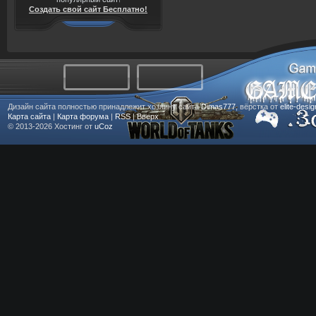
Создать свой сайт Бесплатно!
Дизайн сайта полностью принадлежит хозяину сайта
Dimas777
, вёрстка от
elite-desi
Карта сайта
|
Карта форума
|
RSS
|
Вверх
© 2013-2026
Хостинг от
uCoz