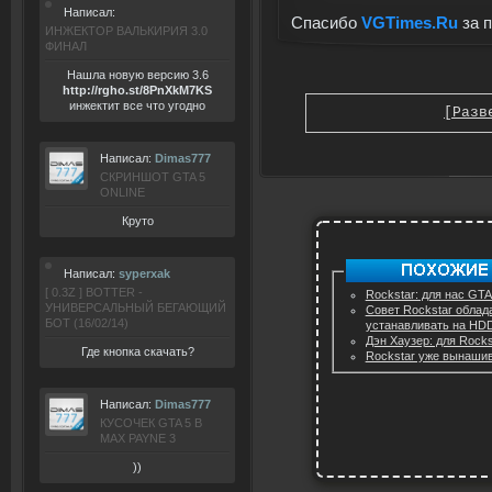
Написал:
Спасибо
VGTimes.Ru
за 
ИНЖЕКТОР ВАЛЬКИРИЯ 3.0
ФИНАЛ
Нашла новую версию 3.6
ht
tp:/
/rgho.
st/8P
nXkM7KS
инжектит все что угодно
[Разв
Написал:
Dimas777
СКРИНШОТ GTA 5
ONLINE
Круто
Написал:
syperxak
[ 0.3Z ] BOTTER -
Rockstar: для нас GTA
УНИВЕРСАЛЬНЫЙ БЕГАЮЩИЙ
Совет Rockstar облад
БОТ (16/02/14)
устанавливать на HD
Дэн Хаузер: для Rocks
Где кнопка скачать?
Rockstar уже вынашив
Написал:
Dimas777
КУСОЧЕК GTA 5 В
MAX PAYNE 3
))