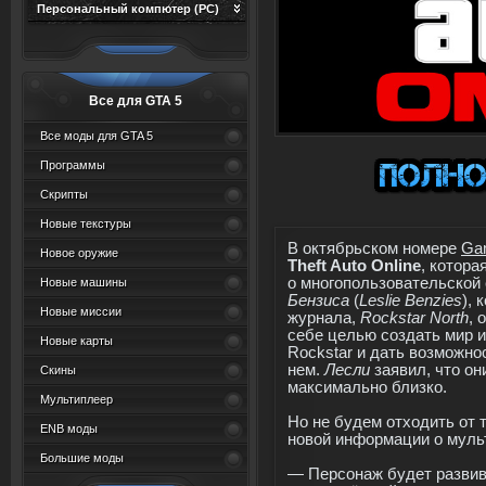
Персональный компютер (PC)
Все для GTA 5
Все моды для GTA 5
Программы
Скрипты
Новые текстуры
В октябрьском номере
Ga
Новое оружие
Theft Auto Online
, котор
о многопользовательско
Новые машины
Бензиса
(
Leslie Benzies
), 
Новые миссии
журнала,
Rockstar North
, 
себе целью создать мир из
Новые карты
Rockstar и дать возможно
нем.
Лесли
заявил, что он
Скины
максимально близко.
Мультиплеер
Но не будем отходить от 
ENB моды
новой информации о мул
Большие моды
— Персонаж будет развива