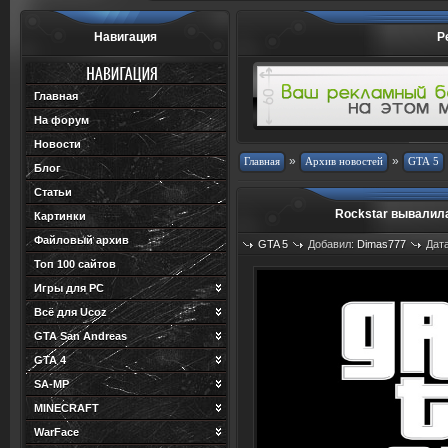
Навигация
Р
Главная
На форум
Новости
»
»
Блог
Статьи
Rockstar вывалила
Картинки
Файловый архив
GTA 5
Добавил:
Dimas777
Дата
Топ 100 сайтов
Игры для PC
Всё для Ucoz
GTA San Andreas
GTA 4
SA-MP
MINECRAFT
WarFace