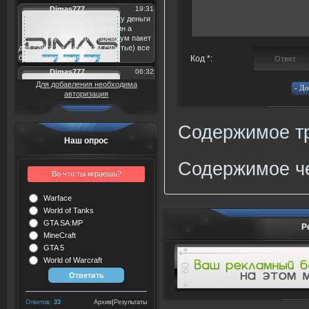
Код *:
Для добавления необходима
авторизация
Содержимое тр
Наш опрос
Содержимое че
Во что ты играешь?
Warface
World of Tanks
GTA SA:MP
Р
MineCraft
GTA 5
World of Warcraft
Ответов:
33
Архив
|
Результаты