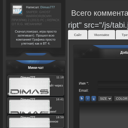
Написал:
Dimas777
Всего коммента
SNIPER: GHOST
WARRIOR(ВОИН
ПРИЗРАК) 2 (2013) РС | REPACK
ript" src="/js/tabi
ОТ R.G. МЕХАНИКИ
Скачал,поиграл, игра просто
Сайт
Vkontakte
Тре
затягивает). Прошел всю
компанию! Графика просто
улетная) как в BT 4.
Доб
Мини-чат
Имя *:
Email: