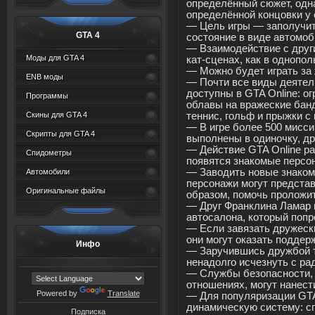
определённый сюжет, одн
определённой концовки у 
— Цель игры — заполучит
GTA 4
состояние в виде автомоб
— Взаимодействие с друг
Моды для GTA 4
кат-сценах, как в однопол
— Можно будет играть за
ENB моды
— Почти все виды деятел
доступны в GTA Online: ог
Программы
облавы на вражеские банды
Скины для GTA 4
теннис, гольф и прыжки с
— В игре более 500 мисси
Скрипты для GTA 4
выполнены в одиночку, др
— Действие GTA Online ра
Спидометры
появятся знакомые персо
— Заводить новые знакомс
Автомобили
персонажи могут представ
Оригинальные файлы
образом, помочь проложит
— Друг Франклина Ламар 
автосалона, который попр
— Если завязать дружески
они могут оказать поддер
Инфо
— Заручившись дружбой т
ненадолго исчезнуть с рад
— Службы безопасности, 
отношениях, могут нанест
Powered by
Translate
— Для популяризации GTA
динамическую систему: с
Подписка