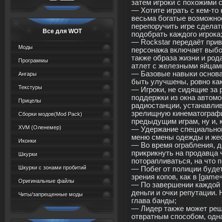
затем игроки с похожими 
— Хотите играть с кем-то
весьма богатые возможно
перепоручить игре сделат
Все для WOT
подобрать каждого игрока
— Rockstar передаёт прив
Моды
персонажа включает выбо
также образа жизни и рода
Программы
атлет с железными яйцами 
— Базовые навыки основа
Ангары
быть улучшены, ровно как
Текстуры
— Игроки, не сидящие за
поддержки из окна автомо
Прицелы
радиостанции, устанавлив
зрелищную кинематографи
Сборки модов(Mod Pack)
предыдущим играм, ну и, 
XVM (Oленемер)
— Удержание специальной
меню смены одежды и же
Иконки
— Во время ограбления, д
прикрикнуть на продавца 
Шкурки
поторапливаться, на что п
Шкурки с зонами пробитий
— Побег от полиции будет
зрения копов, как в [game=
Оригинальные файлы
— По завершении каждой 
деньги и очки репутации.
Читы/запрещенные моды
глава банды;
— Лидер также может реш
отвратным способом, одн