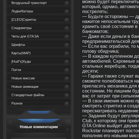
можно будет переключить
Воздушный транспорт
который, однако, автомат
пострелять;
Лодки/Катеры
— Будьте осторожны — дру
[CLEO]Скрипты
нажитое непосильным тру
хранить своё состояние в
Спидометры
банкоматов;
— Даже если деньги в бан
Читы для GTA SA
предпринимательской дея
Шрифты
— Если вас ограбили, то 
голову обидчика;
Карты(MAP)
— В каждом купленном до
автомобилей. Скромные а
[Hud"s]Худы
стальных жеребцов, тогд
Патчи
десяти;
— Гаражи также служат в
Новые миссии
сможете полюбоваться на
пригласить механика для
Новые анимации
состоянии. Не лишним буд
Стандартные файлы
вас от затрат при сильно
— В свои имения можно пр
Разное
смотреть стриптиз и созд
пересматривать недавние 
— Задания будут регулярн
Club, к которому они прив
GTA Online выйдет двумя 
Новые комментарии
Rockstar планирует посто
пополняя его новыми мис