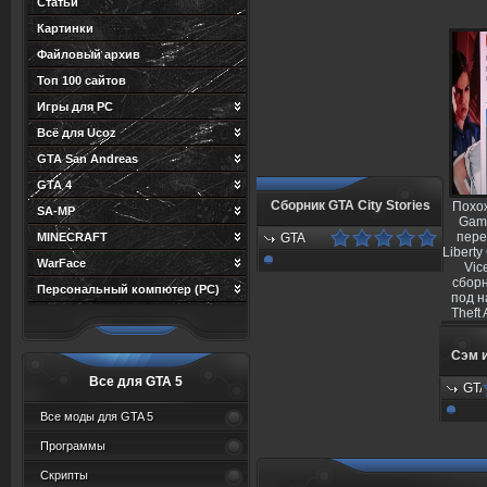
Статьи
Картинки
Файловый архив
Топ 100 сайтов
Игры для PC
Всё для Ucoz
GTA San Andreas
GTA 4
Сборник GTA City Stories
Похож
SA-MP
Gam
пере
MINECRAFT
GTA
может выйти на PS Vita
Liberty
Добавил:
WarFace
Vice
Dimas777
сборн
Персональный компютер (PC)
под н
Дата:
Theft 
19.07.2014
Просмотров:
Сэм 
1009
Все для GTA 5
GT
Дэн
Доб
Все моды для GTA 5
Dim
Хаузе
Программы
Д
19.
Скрипты
попали