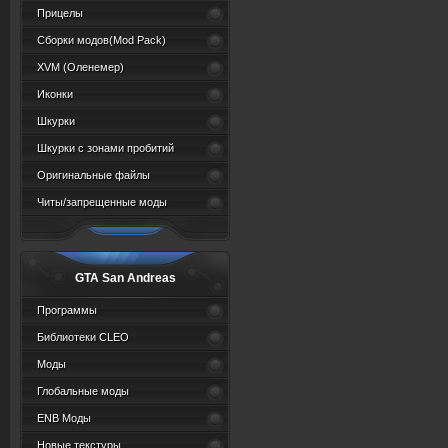
Прицелы
Сборки модов(Mod Pack)
XVM (Oленемер)
Иконки
Шкурки
Шкурки с зонами пробитий
Оригинальные файлы
Читы/запрещенные моды
GTA San Andreas
Программы
Библиотеки CLEO
Моды
Глобальные моды
ENB Моды
Новые текстуры