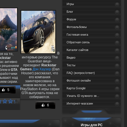
Игры
Блог
Форум
Фотоальбомы
Гостевая книга
Обратная связь
Каталог сайтов
В
я на то,
интервью ресурсу The
ckstar
Видео
Guardian вице-
ас активно
президент
Rockstar
Тесты
я решением
Games
Дэн Хаузер
(Dan
блем в
GTA
Houser) рассказал, что
FAQ (вопрос/ответ)
зработчики
его компания
мывают над
Фотошоп онлайн
заинтересована в
ием серии.
новом железе, но на
Карта Google
PlayStation 4 игры серии
5
GTA выпускать пока не
Узнать ID нужного зв...
собираются.
Интернет-магазин
6
:
7
13
Игры для PC