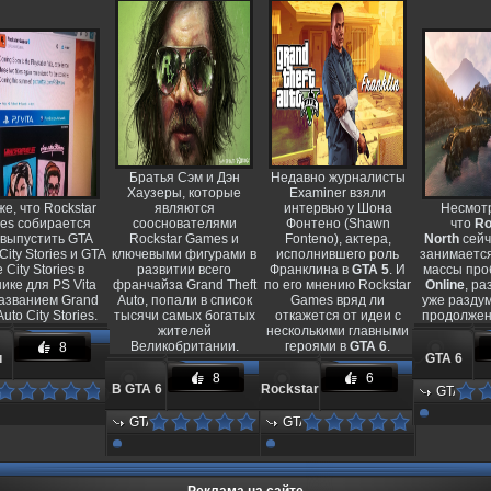
Братья Сэм и Дэн
Недавно журналисты
Хаузеры, которые
Examiner взяли
е, что Rockstar
являются
интервью у Шона
Несмотр
es собирается
сооснователями
Фонтено (Shawn
что
Ro
выпустить GTA
Rockstar Games и
Fonteno), актера,
North
сейч
 City Stories и GTA
ключевыми фигурами в
исполнившего роль
занимаетс
 City Stories в
развитии всего
Франклина в
GTA 5
. И
массы про
ике для PS Vita
франчайза Grand Theft
по его мнению Rockstar
Online
, ра
азванием Grand
Auto, попали в список
Games вряд ли
уже разду
Auto City Stories.
тысячи самых богатых
откажется от идеи с
продолжен
жителей
несколькими главными
Великобритании.
героями в
GTA 6
.
8
и
GTA 6
8
6
В GTA 6
Rockstar
A
GTA
еще не в
авил:
Добавил
GTA
GTA
наверняка
уже
as777
Dimas77
Добавил:
Добавил:
ры
разработке
ата:
Дата:
Dimas777
Dimas777
будет
вынашивает
07.2014
10.10.20
Дата:
Дата:
 в