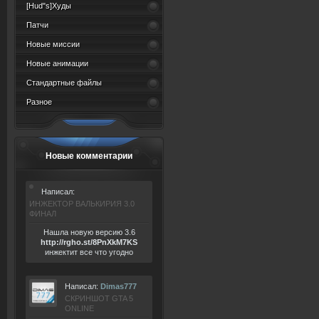
[Hud"s]Худы
Патчи
Новые миссии
Новые анимации
Стандартные файлы
Разное
Новые комментарии
Написал:
ИНЖЕКТОР ВАЛЬКИРИЯ 3.0
ФИНАЛ
Нашла новую версию 3.6
ht
tp:/
/rgho.
st/8P
nXkM7KS
инжектит все что угодно
Написал:
Dimas777
СКРИНШОТ GTA 5
ONLINE