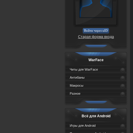
Войти через uID
Старая форма входа
WarFace
Читы для WarFace
Антибаны
Макросы
Разное
Всё для Android
Игры для Android