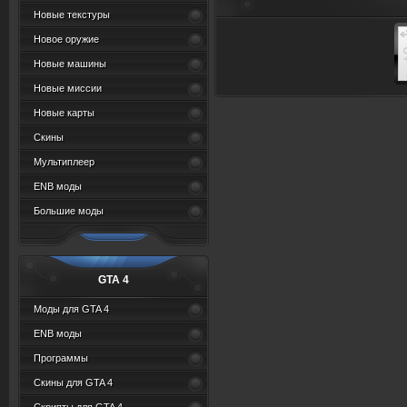
Про
Новые текстуры
списо
Новое оружие
Новые машины
богате
Новые миссии
британ
Новые карты
Скины
Мультиплеер
ENB моды
Большие моды
GTA 4
Моды для GTA 4
ENB моды
Программы
Скины для GTA 4