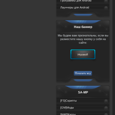
Программы для Android
Лаунчеры для Android
Наш баннер
Мы будем вам признательны, если вы
разместите нашу кнопку у себя на
сайте:
SA-MP
[FS]Скрипты
[GM]Моды
[MAP]Карты