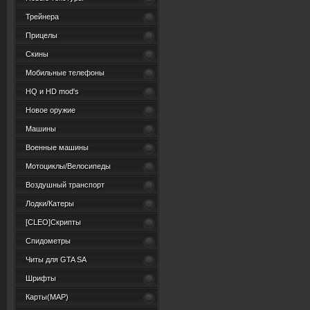
Трейнера
Прицелы
Скины
Мобильные телефоны
HQ и HD mod's
Новое оружие
Машины
Военные машины
Мотоциклы/Велосипеды
Воздушный транспорт
Лодки/Катеры
[CLEO]Скрипты
Спидометры
Читы для GTA SA
Шрифты
Карты(MAP)