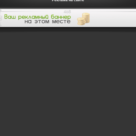
Реклама на сайте
смотров:
Просмот
22.11.2013
10.10.2013
больше
идеи для
1123
614
Просмотров:
Просмотров:
к
543
695
одного
GTA 6
йших
героя
цев