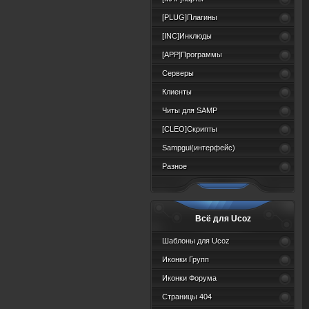
[PLUG]Плагины
[INC]Инклюды
[APP]Программы
Серверы
Клиенты
Читы для SAMP
[CLEO]Скрипты
Sampgui(интерфейс)
Разное
Всё для Ucoz
Шаблоны для Ucoz
Иконки Групп
Иконки Форума
Страницы 404