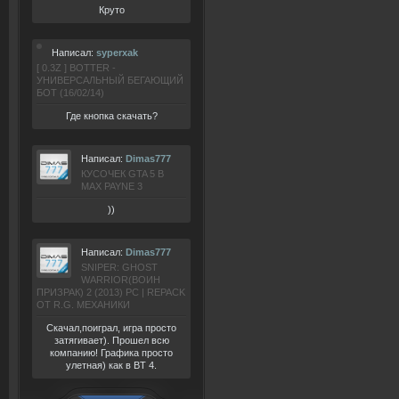
Круто
Написал:
syperxak
[ 0.3Z ] BOTTER -
УНИВЕРСАЛЬНЫЙ БЕГАЮЩИЙ
БОТ (16/02/14)
Где кнопка скачать?
Написал:
Dimas777
КУСОЧЕК GTA 5 В
MAX PAYNE 3
))
Написал:
Dimas777
SNIPER: GHOST
WARRIOR(ВОИН
ПРИЗРАК) 2 (2013) РС | REPACK
ОТ R.G. МЕХАНИКИ
Скачал,поиграл, игра просто
затягивает). Прошел всю
компанию! Графика просто
улетная) как в BT 4.