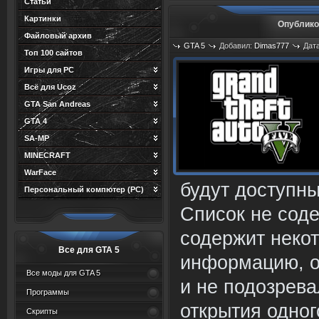
Статьи
Картинки
Опублико
Файловый архив
GTA 5
Добавил:
Dimas777
Дата
Топ 100 сайтов
Игры для PC
Всё для Ucoz
GTA San Andreas
GTA 4
SA-MP
MINECRAFT
WarFace
будут доступны
Персональный компютер (PC)
Список не соде
содержит неко
Все для GTA 5
информацию, о
Все моды для GTA 5
и не подозрева
Программы
открытия одног
Скрипты