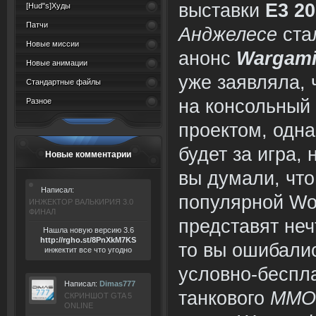
выставки
Е3 2
[Hud"s]Худы
Патчи
Анджелесе
ста
Новые миссии
анонс
Wargami
Новые анимации
уже заявляла, 
Стандартные файлы
на консольный
Разное
проектом, однак
будет за игра, 
Новые комментарии
вы думали, что
Написал:
популярной Wor
ИНЖЕКТОР ВАЛЬКИРИЯ 3.0
ФИНАЛ
представят неч
Нашла новую версию 3.6
ht
tp:/
/rgho.
st/8P
nXkM7KS
то вы ошибали
инжектит все что угодно
условно-беспл
Написал:
Dimas777
танкового
ММО
СКРИНШОТ GTA 5
ONLINE