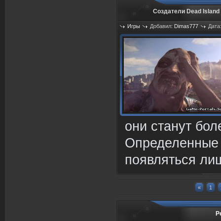
Создатели Dead Island
Игры
Добавил:
Dimas777
Дата
они станут бол
Определенные 
появляться ли
«
1
Р