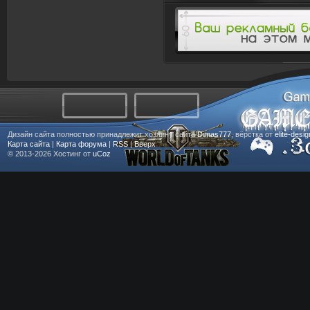
Дизайн сайта полностью принадлежит хозяину сайта
Dimas777
, вёрстка от
elite-desi
Карта сайта
|
Карта форума
|
RSS
|
Вверх
© 2013-2026
Хостинг от
uCoz