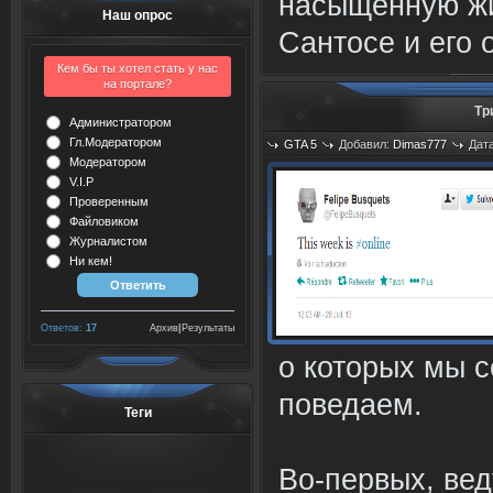
насыщенную жи
Наш опрос
Сантосе и его 
Кем бы ты хотел стать у нас
на портале?
Тр
Администратором
Гл.Модератором
GTA 5
Добавил:
Dimas777
Дата
Модератором
V.I.P
Проверенным
Файловиком
Журналистом
Ни кем!
Ответов:
17
Архив
|
Результаты
о которых мы с
поведаем.
Теги
Во-первых, ве