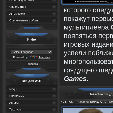
Скрипты для GTA 4
Спидометры
которого следу
Автомобили
покажут первы
Оригинальные файлы
мультиплеера
появяться пер
Инфо
игровых издани
успели поближ
Powered by
Translate
многопользова
Подписка
грядущего шед
Games
.
Все для WOT
Моды
Take-Two отсуд
Программы
GTA 5
Добавил:
Dimas777
Дата
Ангары
Текстуры