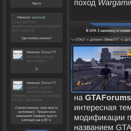
поход
Wargamin
Круто
Написал:
syperxak
[ 0.3Z ] BOTTER -
УНИВЕРСАЛЬНЫЙ БЕГАЮЩИЙ
БОТ (16/02/14)
В GTA 3 наконец-то появ
Где кнопка скачать?
GTA 3
Добавил:
Dimas777
Дата
Написал:
Dimas777
КУСОЧЕК GTA 5 В
MAX PAYNE 3
))
Написал:
Dimas777
SNIPER: GHOST
WARRIOR(ВОИН
на
GTAForums
ПРИЗРАК) 2 (2013) РС | REPACK
ОТ R.G. МЕХАНИКИ
интересная те
Скачал,поиграл, игра просто
затягивает). Прошел всю
модификации п
компанию! Графика просто
улетная) как в BT 4.
названием GTA 3