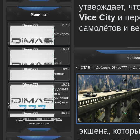
утверждает, чт
Мини-чат
Vice City
и пер
самолётов и в
12 нов
GTA 5
Добавил:
Dimas777
Дата
Для добавления необходима
авторизация
экшена, котор