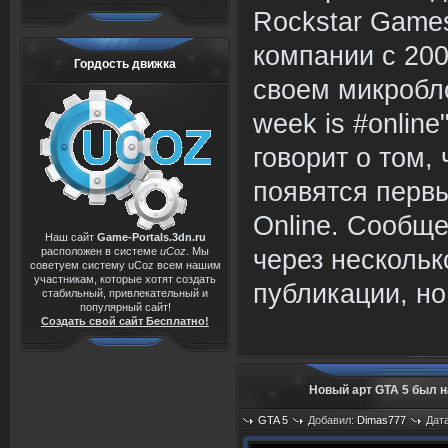
Rockstar Games
компании с 200
Гордость движка
своем микробл
week is #online
говорит о том, 
появятся перв
Online. Сообщ
Наш сайт
Game-Portals.3dn.ru
расположен в системе
uCoz
. Мы
через нескольк
советуем систему uCoz всем нашим
участникам, которые хотят создать
публикации, но
стабильный, привлекательный и
популярный сайт!
Создать свой сайт Бесплатно!
Новый арт GTA 5 был н
GTA 5
Добавил:
Dimas777
Дата