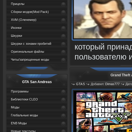
Прицелы
Сборки модов(Mod Pack)
XVM (Oленемер)
Иконки
Шкурки
Шкурки с зонами пробитий
который прина
Оригинальные файлы
пользователю 
Читы/запрещенные моды
Grand Theft
GTA San Andreas
GTA 5
Добавил:
Dimas777
Дата
Программы
Библиотеки CLEO
Моды
Глобальные моды
ENB Моды
Новые текстуры