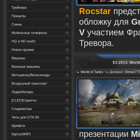
Трейнера
Rocstar
предс
Прицелы
обложку для
G
Скины
V
участием Фра
Мобильные телефоны
Тревора.
HQ и HD mod's
Новое оружие
Машины
Е3 2013: World
Военные машины
World of Tanks
Добавил:
Dimas77
Мотоциклы/Велосипеды
Просмотров: 688
Воздушный транспорт
Лодки/Катеры
[CLEO]Скрипты
Спидометры
Читы для GTA SA
Шрифты
презентации
Mi
Карты(MAP)