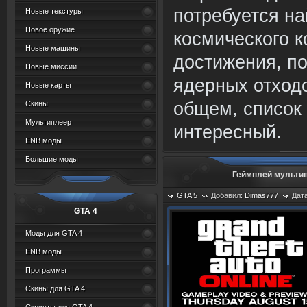
потребуется на
Новые текстуры
Новое оружие
космического к
Новые машины
достижения, п
Новые миссии
ядерных отходо
Новые карты
общем, список
Скины
Мультиплеер
интересный.
ENB моды
Большие моды
Геймплей мультип
GTA 5
Добавил:
Dimas777
Дата
GTA 4
Моды для GTA 4
ENB моды
Программы
Скины для GTA 4