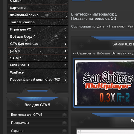
Статьи
Картинки
В категории материалов
:
1
Файловый архив
Показано материалов
:
1-1
Топ 100 сайтов
Сортировать по
:
Дате
·
Названию
·
Рей
Игры для PC
Всё для Ucoz
GTA San Andreas
SA-MP 0.3x 
GTA 4
Серверы
Добавил:
Dimas777
Д
SA-MP
Просмотров: 858
MINECRAFT
WarFace
Персональный компютер (PC)
Все для GTA 5
Все моды для GTA 5
Р
Программы
Скрипты