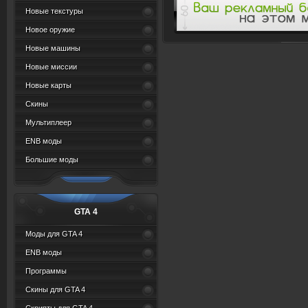
Новые текстуры
Новое оружие
Новые машины
Новые миссии
Новые карты
Скины
Мультиплеер
ENB моды
Большие моды
GTA 4
Моды для GTA 4
ENB моды
Программы
Скины для GTA 4