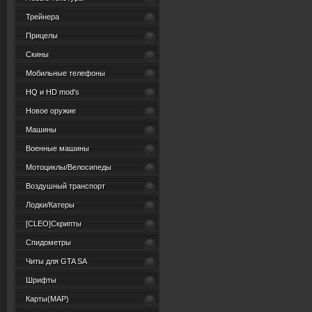
Трейнера
Прицелы
Скины
Мобильные телефоны
HQ и HD mod's
Новое оружие
Машины
Военные машины
Мотоциклы/Велосипеды
Воздушный транспорт
Лодки/Катеры
[CLEO]Скрипты
Спидометры
Читы для GTA SA
Шрифты
Карты(MAP)