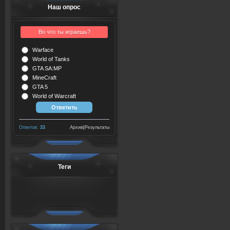
Наш опрос
Во что ты играешь?
Warface
World of Tanks
GTA SA:MP
MineCraft
GTA 5
World of Warcraft
Ответов:
33
Архив
|
Результаты
Теги