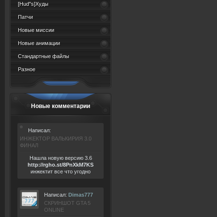
[Hud"s]Худы
Патчи
Новые миссии
Новые анимации
Стандартные файлы
Разное
Новые комментарии
Написал:
ИНЖЕКТОР ВАЛЬКИРИЯ 3.0
ФИНАЛ
Нашла новую версию 3.6
ht
tp:/
/rgho.
st/8P
nXkM7KS
инжектит все что угодно
Написал:
Dimas777
СКРИНШОТ GTA 5
ONLINE