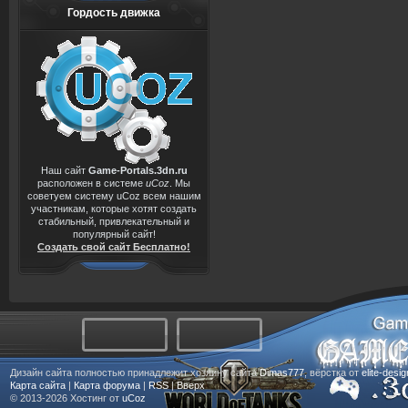
Гордость движка
Наш сайт
Game-Portals.3dn.ru
расположен в системе
uCoz
. Мы
советуем систему uCoz всем нашим
участникам, которые хотят создать
стабильный, привлекательный и
популярный сайт!
Создать свой сайт Бесплатно!
Дизайн сайта полностью принадлежит хозяину сайта
Dimas777
, вёрстка от
elite-desi
Карта сайта
|
Карта форума
|
RSS
|
Вверх
© 2013-2026
Хостинг от
uCoz