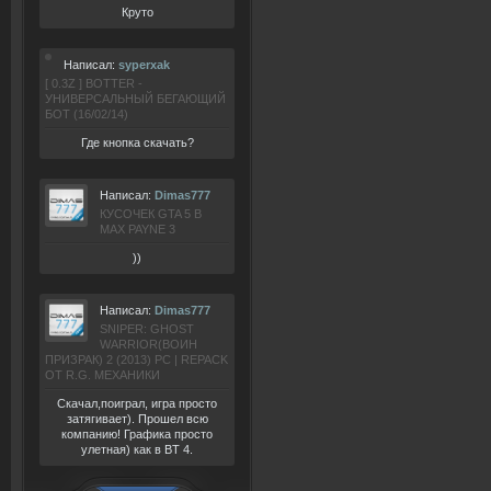
Круто
Написал:
syperxak
[ 0.3Z ] BOTTER -
УНИВЕРСАЛЬНЫЙ БЕГАЮЩИЙ
БОТ (16/02/14)
Где кнопка скачать?
Написал:
Dimas777
КУСОЧЕК GTA 5 В
MAX PAYNE 3
))
Написал:
Dimas777
SNIPER: GHOST
WARRIOR(ВОИН
ПРИЗРАК) 2 (2013) РС | REPACK
ОТ R.G. МЕХАНИКИ
Скачал,поиграл, игра просто
затягивает). Прошел всю
компанию! Графика просто
улетная) как в BT 4.