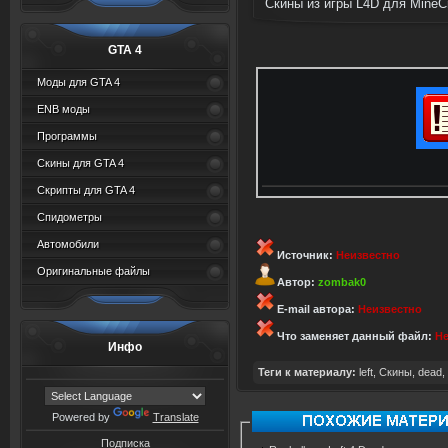
Скины из игры L4D для MineCr
GTA 4
Моды для GTA 4
ENB моды
Программы
Скины для GTA 4
Скрипты для GTA 4
Спидометры
Автомобили
Источник:
Неизвестно
Оригинальные файлы
Автор:
zombak0
E-mail автора:
Неизвестно
Что заменяет данный файл:
Не
Инфо
Теги к материалу:
left
,
Скины
,
dead
,
Powered by
Translate
Подписка