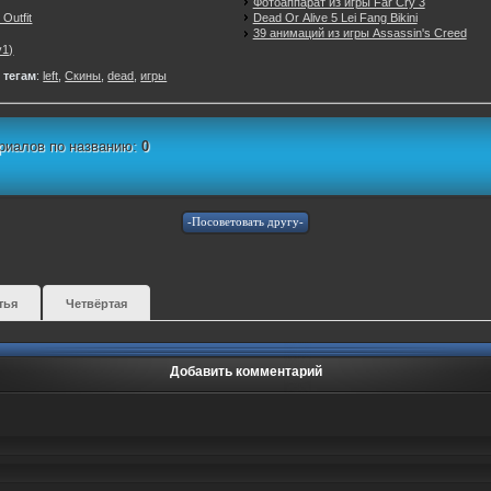
Фотоаппарат из игры Far Cry 3
Outfit
Dead Or Alive 5 Lei Fang Bikini
39 анимаций из игры Assassin's Creed
v1)
 тегам
:
left
,
Скины
,
dead
,
игры
риалов по названию:
0
тья
Четвёртая
Добавить комментарий