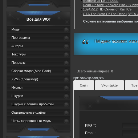
Rochelle из Left 4 Dead
Dead Or Alive 5 Kokoro Black Bunny 
1024x512 HD Скины от Kai_ICe
GTA The State Of The Dead (BETA 
Все для WOT
Схожие материалы выбраны по
Моды
Программы
Найдено похожих мате
Ангары
Текстуры
Прицелы
Сборки модов(Mod Pack)
Всего комментариев: 0
ript" src="/js/tabi.js">
XVM (Oленемер)
Сайт
Vkontakte
Тре
Иконки
Шкурки
Шкурки с зонами пробитий
Оригинальные файлы
Читы/запрещенные моды
Имя *:
Email: