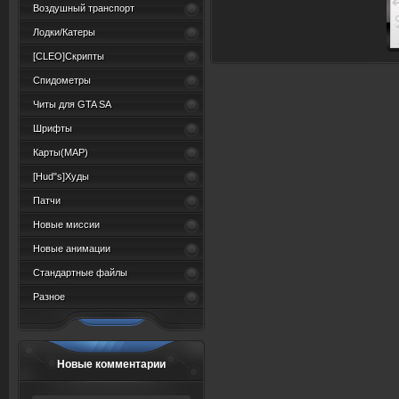
Воздушный транспорт
Лодки/Катеры
[CLEO]Скрипты
Спидометры
Читы для GTA SA
Шрифты
Карты(MAP)
[Hud"s]Худы
Патчи
Новые миссии
Новые анимации
Стандартные файлы
Разное
Новые комментарии