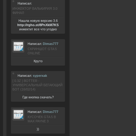
Написал:
ИНЖЕКТОР ВАЛЬКИРИЯ 3.0
ФИНАЛ
Нашла новую версию 3.6
ht
tp:/
/rgho.
st/8P
nXkM7KS
инжектит все что угодно
Написал:
Dimas777
СКРИНШОТ GTA 5
ONLINE
Круто
Написал:
syperxak
[ 0.3Z ] BOTTER -
УНИВЕРСАЛЬНЫЙ БЕГАЮЩИЙ
БОТ (16/02/14)
Где кнопка скачать?
Написал:
Dimas777
КУСОЧЕК GTA 5 В
MAX PAYNE 3
))