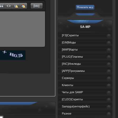
SA-MP
[FS]Скрипты
[GM]Моды
[MAP]Карты
[PLUG]Плагины
[INC]Инклюды
[APP]Программы
Серверы
Клиенты
Читы для SAMP
[CLEO]Скрипты
Sampgui(интерфейс)
Разное