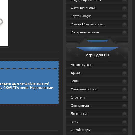
Фотошоп онлайн
Карта Google
Узнать ID нужного зв...
Интернет-магазин
Игры для PC
Action/Шутеры
Аркады
Гонки
увидеть другие файлы из этой
ку СКАЧАТЬ ниже. Надеемся вам
Файтинги/Fighting
Стратегии
Симуляторы
Логические
RPG
Онлайн игры