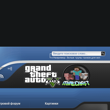
Например:
белые трупы танков для wot
гровой форум
Картинки