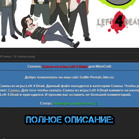
40 минут, 15 секунд назад.
Скачать
Скины из игры Left 4 Dead
для MineCraft
Добро пожаловать на наш сайт
GaMe-Portals.3dn.ru:
Скины из игры Left 4 Dead
. Данный файл находится в категории
Скины
. Чтобы 
ылке:
Скины
. Для того чтобы скачать
Скины из игры Left 4 Dead
нажмите на кноп
Left 4 Dead
и пригодился. И просим вас оставить не большой комментарий.
Статус:
Проверен, вирусов нет [
?
]