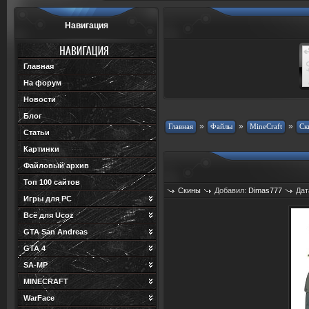
Навигация
Главная
На форум
Новости
Блог
»
»
»
Статьи
Картинки
Файловый архив
Топ 100 сайтов
Скины
Добавил:
Dimas777
Дат
Игры для PC
Всё для Ucoz
GTA San Andreas
GTA 4
SA-MP
MINECRAFT
WarFace