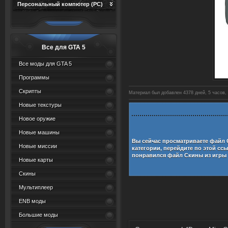
Персональный компютер (PC)
Все для GTA 5
Все моды для GTA 5
Программы
Скрипты
Материал был добавлен 4378 дней, 5 часов, 
Новые текстуры
Новое оружие
Новые машины
Вы сейчас просматриваете файл
Новые миссии
категории, перейдите по этой сс
понравился файл
Скины из игры 
Новые карты
Скины
Мультиплеер
ENB моды
Большие моды