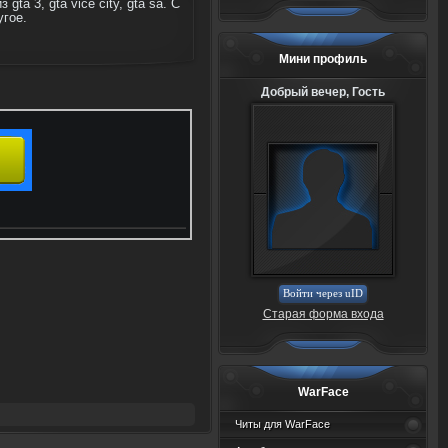
a 3, gta vice city, gta sa. С
угое.
Мини профиль
Добрый вечер, Гость
Войти через uID
Старая форма входа
WarFace
Читы для WarFace