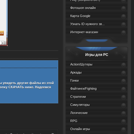
Фотошоп онлайн
Карта Google
Узнать ID нужного зв...
Интернет-магазин
Игры для PC
Action/Шутеры
Аркады
Гонки
ы увидеть другие файлы из этой
опку СКАЧАТЬ ниже. Надеемся
Файтинги/Fighting
Стратегии
Симуляторы
Логические
RPG
Онлайн игры