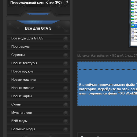
Персональный компютер (PC)
Все для GTA 5
Все моды для GTA 5
Программы
Скрипты
Материал был добавлен 4480 дней, 1 час, 27
Новые текстуры
Новое оружие
Новые машины
Вы сейчас просматриваете файл
Новые миссии
категории, перейдите по этой сс
вам понравился файл
TXD WorkSh
Новые карты
Скины
Мультиплеер
ENB моды
Большие моды