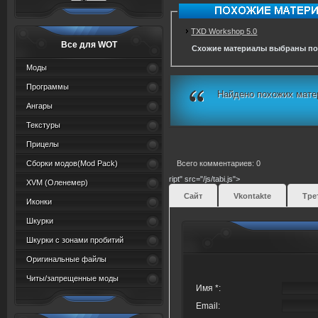
TXD Workshop 5.0
Все для WOT
Схожие материалы выбраны по
Моды
Программы
Найдено похожих мате
Ангары
Текстуры
Прицелы
Сборки модов(Mod Pack)
Всего комментариев: 0
ript" src="/js/tabi.js">
XVM (Oленемер)
Сайт
Vkontakte
Тре
Иконки
Шкурки
Шкурки с зонами пробитий
Оригинальные файлы
Читы/запрещенные моды
Имя *:
Email: