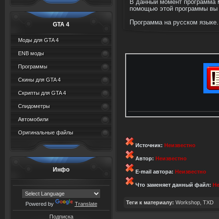
В данный момент программа мо
помощью этой программы вы м
Программа на русском языке.
GTA 4
Моды для GTA 4
ENB моды
Программы
Скины для GTA 4
Скрипты для GTA 4
Спидометры
Автомобили
Оригинальные файлы
Источник:
Неизвестно
Автор:
Неизвестно
Инфо
E-mail автора:
Неизвестно
Что заменяет данный файл:
Не
Теги к материалу:
Workshop
,
TXD
Powered by
Translate
Подписка