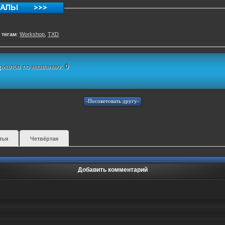
 тегам
:
Workshop
,
TXD
риалов по названию:
0
тья
Четвёртая
Добавить комментарий