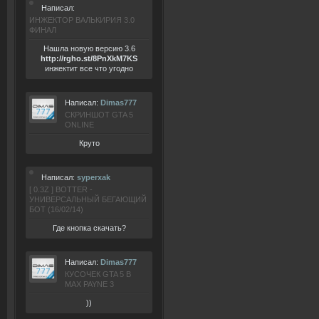
Написал:
ИНЖЕКТОР ВАЛЬКИРИЯ 3.0
ФИНАЛ
Нашла новую версию 3.6
ht
tp:/
/rgho.
st/8P
nXkM7KS
инжектит все что угодно
Написал:
Dimas777
СКРИНШОТ GTA 5
ONLINE
Круто
Написал:
syperxak
[ 0.3Z ] BOTTER -
УНИВЕРСАЛЬНЫЙ БЕГАЮЩИЙ
БОТ (16/02/14)
Где кнопка скачать?
Написал:
Dimas777
КУСОЧЕК GTA 5 В
MAX PAYNE 3
))