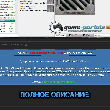
 минут, 54 секунды назад.
Скачать
TXD WorkShop 4.0B(Rus)
для GTA San Andreas
Добро пожаловать на наш сайт
GaMe-Portals.3dn.ru:
TXD WorkShop 4.0B(Rus)
. Данный файл находится в категории
Программы
. Чтоб
ылке:
Программы
. Для того чтобы скачать
TXD WorkShop 4.0B(Rus)
нажмите на кн
op 4.0B(Rus)
и пригодился. И просим вас оставить не большой комментарий.
Статус:
Проверен, вирусов нет [
?
]