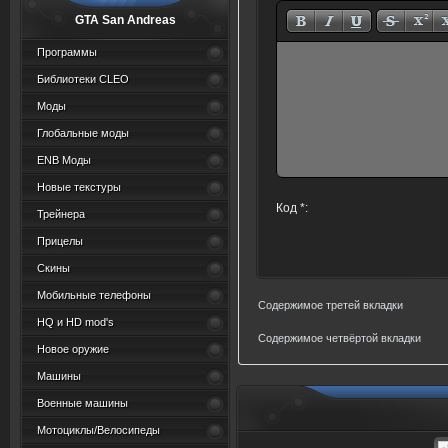
GTA San Andreas
Программы
Библиотеки CLEO
Моды
Глобальные моды
ENB Моды
Новые текстуры
Код *:
Трейнера
Прицелы
Скины
Мобильные телефоны
Содержимое третей вкладки
HQ и HD mod's
Содержимое четвёртой вкладки
Новое оружие
Машины
Военные машины
Мотоциклы/Велосипеды