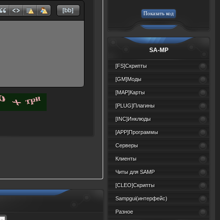
SA-MP
[FS]Скрипты
[GM]Моды
[MAP]Карты
[PLUG]Плагины
[INC]Инклюды
[APP]Программы
Серверы
Клиенты
Читы для SAMP
[CLEO]Скрипты
Sampgui(интерфейс)
Разное