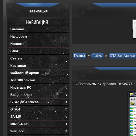
Навигация
Главная
На форум
Новости
Блог
»
»
Статьи
Картинки
Файловый архив
Топ 100 сайтов
Программы
Добавил:
Dimas777
Игры для PC
Всё для Ucoz
GTA San Andreas
GTA 4
SA-MP
MINECRAFT
WarFace