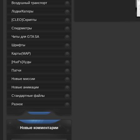
Воздушный транспорт
Лодки/Катеры
[CLEO]Скрипты
Спидометры
Читы для GTA SA
Шрифты
Карты(MAP)
[Hud"s]Худы
Патчи
Новые миссии
Новые анимации
Стандартные файлы
Разное
Новые комментарии