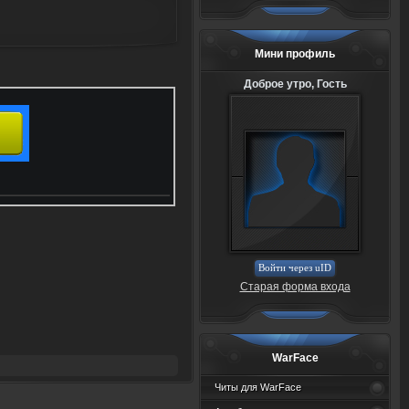
Мини профиль
Доброе утро, Гость
Войти через uID
Старая форма входа
WarFace
Читы для WarFace