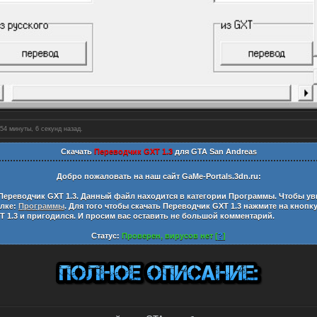
54 минуты, 7 секунд назад.
Скачать
Переводчик GXT 1.3
для GTA San Andreas
Добро пожаловать на наш сайт
GaMe-Portals.3dn.ru:
Переводчик GXT 1.3
. Данный файл находится в категории
Программы
. Чтобы ув
ылке:
Программы
. Для того чтобы скачать
Переводчик GXT 1.3
нажмите на кнопк
T 1.3
и пригодился. И просим вас оставить не большой комментарий.
Статус:
Проверен, вирусов нет [
?
]