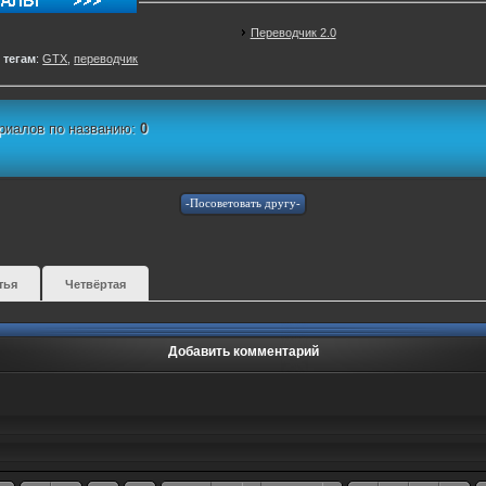
Переводчик 2.0
 тегам
:
GTX
,
переводчик
риалов по названию:
0
тья
Четвёртая
Добавить комментарий