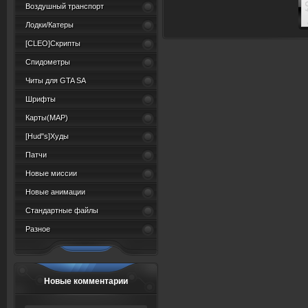
Воздушный транспорт
Лодки/Катеры
[CLEO]Скрипты
Спидометры
Читы для GTA SA
Шрифты
Карты(MAP)
[Hud"s]Худы
Патчи
Новые миссии
Новые анимации
Стандартные файлы
Разное
Новые комментарии