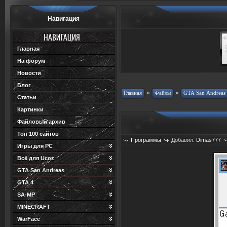
Навигация
Главная
На форум
Новости
Блог
»
»
Статьи
Картинки
Файловый архив
Топ 100 сайтов
Программы
Добавил:
Dimas777
Игры для PC
Всё для Ucoz
GTA San Andreas
GTA 4
SA-MP
MINECRAFT
WarFace