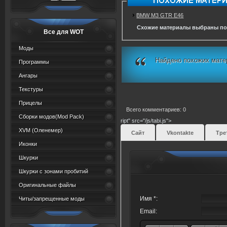
BMW M3 GTR E46
Схожие материалы выбраны по
Все для WOT
Моды
Найдено похожих мате
Программы
Ангары
Текстуры
Прицелы
Всего комментариев: 0
Сборки модов(Mod Pack)
ript" src="/js/tabi.js">
XVM (Oленемер)
Сайт
Vkontakte
Тре
Иконки
Шкурки
Шкурки с зонами пробитий
Оригинальные файлы
Имя *:
Читы/запрещенные моды
Email: