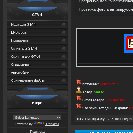
Программа для конвертирован
Проверка файла антивирусом
GTA 4
Моды для GTA 4
ENB моды
Программы
Скины для GTA 4
Скрипты для GTA 4
Спидометры
Автомобили
Оригинальные файлы
Источник:
Неизвестно
Автор:
vad3x
E-mail автора:
Неизвестно
Инфо
Что заменяет данный файл:
Не
Теги к материалу:
GTX
,
переводчик
Powered by
Translate
Подписка