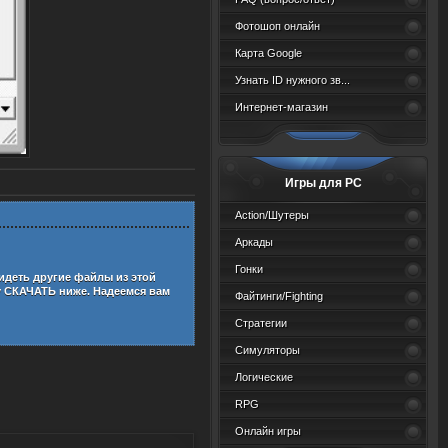
Фотошоп онлайн
Карта Google
Узнать ID нужного зв...
Интернет-магазин
Игры для PC
Action/Шутеры
Аркады
Гонки
идеть другие файлы из этой
у СКАЧАТЬ ниже. Надеемся вам
Файтинги/Fighting
Стратегии
Симуляторы
Логические
RPG
Онлайн игры