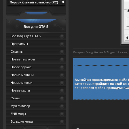
Персональный компютер (PC)
Все для GTA 5
Все моды для GTA 5
Программы
Скрипты
Материал был добавлен 4474 дня, 19 часов, 
Новые текстуры
Новое оружие
Новые машины
Вы сейчас просматриваете файл
Новые миссии
категории, перейдите по этой сс
понравился файл
Переводчик GX
Новые карты
Скины
Мультиплеер
ENB моды
Большие моды