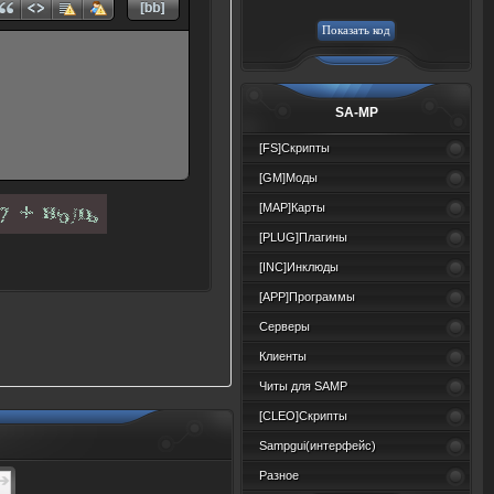
SA-MP
[FS]Скрипты
[GM]Моды
[MAP]Карты
[PLUG]Плагины
[INC]Инклюды
[APP]Программы
Серверы
Клиенты
Читы для SAMP
[CLEO]Скрипты
Sampgui(интерфейс)
Разное