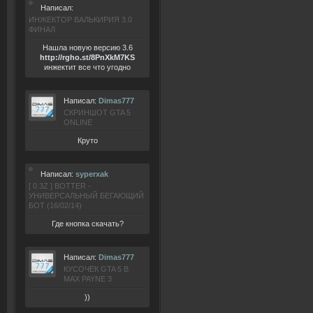
Написал:
ИНЖЕКТОР ВАЛЬКИРИЯ 3.0
ФИНАЛ
Нашла новую версию 3.6
ht
tp:/
/rgho.
st/8P
nXkM7KS
инжектит все что угодно
Написал:
Dimas777
СКРИНШОТ GTA 5
ONLINE
Круто
Написал:
syperxak
[ 0.3Z ] BOTTER -
УНИВЕРСАЛЬНЫЙ БЕГАЮЩИЙ
БОТ (16/02/14)
Где кнопка скачать?
Написал:
Dimas777
КУСОЧЕК GTA 5 В
MAX PAYNE 3
))