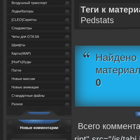
Воздушный транспорт
Теги к матери
Лодки/Катеры
Pedstats
[CLEO]Скрипты
Спидометры
Читы для GTA SA
Шрифты
Карты(MAP)
Найдено 
[Hud"s]Худы
материал
Патчи
Новые миссии
0
Новые анимации
Стандартные файлы
Разное
Всего коммента
Новые комментарии
ript" src="/js/tabi