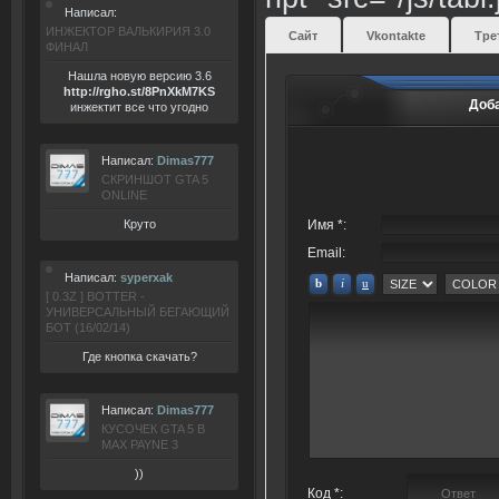
Написал:
ИНЖЕКТОР ВАЛЬКИРИЯ 3.0
Сайт
Vkontakte
Тре
ФИНАЛ
Нашла новую версию 3.6
ht
tp:/
/rgho.
st/8P
nXkM7KS
Доб
инжектит все что угодно
Написал:
Dimas777
СКРИНШОТ GTA 5
ONLINE
Круто
Имя *:
Email:
Написал:
syperxak
[ 0.3Z ] BOTTER -
УНИВЕРСАЛЬНЫЙ БЕГАЮЩИЙ
БОТ (16/02/14)
Где кнопка скачать?
Написал:
Dimas777
КУСОЧЕК GTA 5 В
MAX PAYNE 3
))
Код *: