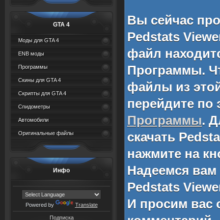
Вы сейчас пр
GTA 4
Pedstats Viewe
Моды для GTA 4
файл находитс
ENB моды
Программы
. 
Программы
Скины для GTA 4
файлы из этой
Скрипты для GTA 4
перейдите по 
Спидометры
Программы
. 
Автомобили
скачать
Pedsta
Оригинальные файлы
нажмите на кн
Надеемся вам
Инфо
Pedstats Viewe
И просим вас 
Powered by
Translate
Подписка