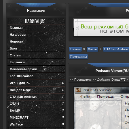
Навигация
Р
Главная
На форум
Новости
Блог
»
»
Статьи
Картинки
Файловый архив
Pedstats Viewer(R
Топ 100 сайтов
Программы
Добавил:
Dimas777
Игры для PC
Просмотров: 655
Загрузок: 1
Всё для Ucoz
GTA San Andreas
GTA 4
SA-MP
MINECRAFT
WarFace