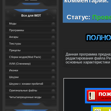
комментарий.
Статус:
Прове
Все для WOT
Моды
Программы
Ангары
Текстуры
Прицелы
Данная программа предна
Сборки модов(Mod Pack)
редактирования файла Ped
основные характеристики 
XVM (Oленемер)
Иконки
Шкурки
Шкурки с зонами пробитий
Оригинальные файлы
Читы/запрещенные моды