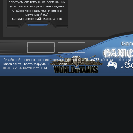
советуем систему uCoz всем нашим
участникам, которые хотят создать
стабильный, привлекательный и
популярный сайт!
Создать свой сайт Бесплатно!
Дизайн сайта полностью принадлежит хозяину сайта
Dimas777
, вёрстка от
elite-desi
Карта сайта
|
Карта форума
|
RSS
|
Вверх
© 2013-2026
Хостинг от
uCoz