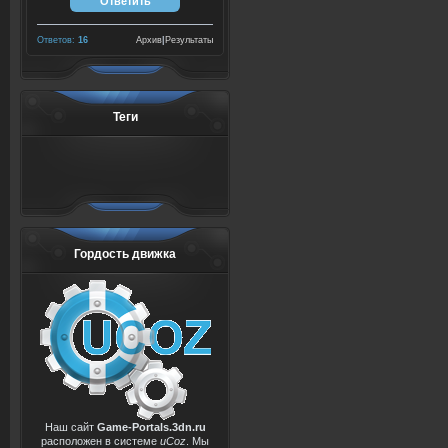
Ответов:
16
Архив
|
Результаты
Теги
Гордость движка
Наш сайт
Game-Portals.3dn.ru
расположен в системе
uCoz
. Мы