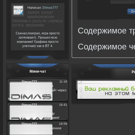
Написал:
Dimas777
SNIPER: GHOST
WARRIOR(ВОИН
ПРИЗРАК) 2 (2013) РС | REPACK
ОТ R.G. МЕХАНИКИ
Содержимое тр
Скачал,поиграл, игра просто
затягивает). Прошел всю
компанию! Графика просто
Содержимое че
улетная) как в BT 4.
Мини-чат
Р