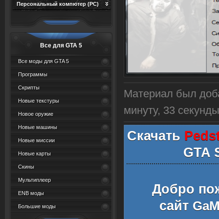
Персональный компютер (PC)
Все для GTA 5
Все моды для GTA 5
Программы
Скрипты
Материал был доба
Новые текстуры
минуту, 34 секунды
Новое оружие
Новые машины
Скачать
Pedst
Новые миссии
GTA 
Новые карты
Скины
Мультиплеер
Добро по
ENB моды
сайт
GaMe
Большие моды