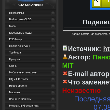
GTA San Andreas
Программы
Библиотеки CLEO
Поделис
Моды
Глобальные моды
ENB Моды
Новые текстуры
Источник:
ht
Трейнера
Автор:
Паню
Прицелы
MIT
Скины
E-mail автор
Мобильные телефоны
HQ и HD mod's
Что заменяе
Новое оружие
Неизвестно
Машины
Последняя
Военные машины
07.0
Мотоциклы/Велосипеды