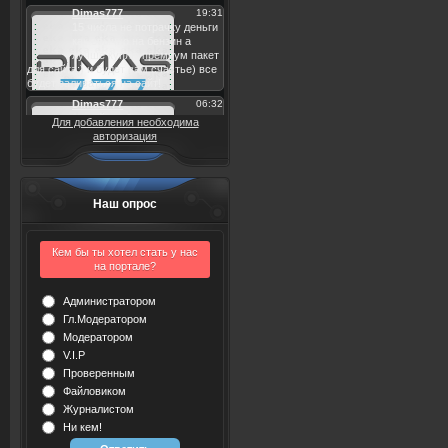
Для добавления необходима
авторизация
Наш опрос
Кем бы ты хотел стать у нас
на портале?
Администратором
Гл.Модератором
Модератором
V.I.P
Проверенным
Файловиком
Журналистом
Ни кем!