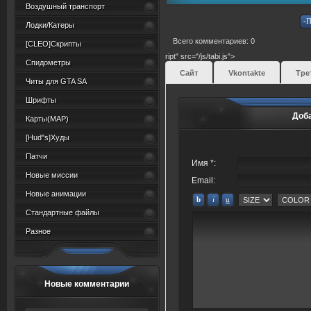
Воздушный транспорт
Лодки/Катеры
Всего комментариев: 0
[CLEO]Скрипты
ript" src="/js/tabi.js">
Спидометры
Сайт
Vkontakte
Тре
Читы для GTA SA
Шрифты
Доб
Карты(MAP)
[Hud"s]Худы
Патчи
Имя *:
Новые миссии
Email:
Новые анимации
Стандартные файлы
Разное
Новые комментарии