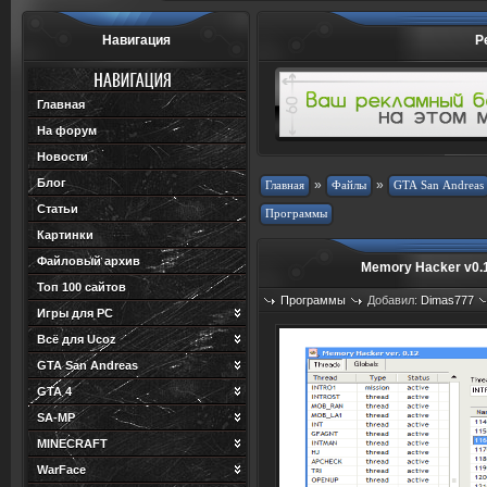
Навигация
Р
Главная
На форум
Новости
Блог
»
»
Статьи
Картинки
Файловый архив
Memory Hacker v0.
Топ 100 сайтов
Программы
Добавил:
Dimas777
Игры для PC
Просмотров: 970
Загрузок: 1
Всё для Ucoz
GTA San Andreas
GTA 4
SA-MP
MINECRAFT
WarFace