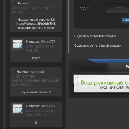
Написал:
Код *:
ИНЖЕКТОР ВАЛЬКИРИЯ 3.0
ФИНАЛ
Нашла новую версию 3.6
ht
tp:/
/rgho.
st/8P
nXkM7KS
инжектит все что угодно
Содержимое третей вкладки
Написал:
Dimas777
Содержимое четвёртой вкладки
СКРИНШОТ GTA 5
ONLINE
Круто
Р
Написал:
syperxak
[ 0.3Z ] BOTTER -
УНИВЕРСАЛЬНЫЙ БЕГАЮЩИЙ
БОТ (16/02/14)
Где кнопка скачать?
Написал:
Dimas777
КУСОЧЕК GTA 5 В
MAX PAYNE 3
))