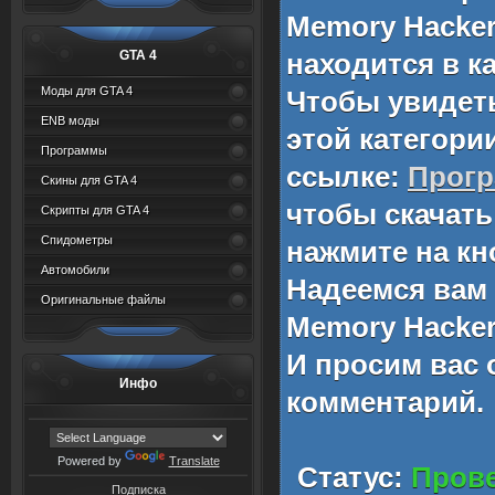
Memory Hacker
GTA 4
находится в к
Моды для GTA 4
Чтобы увидет
ENB моды
этой категори
Программы
ссылке:
Прог
Скины для GTA 4
чтобы скачат
Скрипты для GTA 4
Спидометры
нажмите на кн
Автомобили
Надеемся вам
Оригинальные файлы
Memory Hacker
И просим вас 
Инфо
комментарий.
Powered by
Translate
Статус:
Прове
Подписка