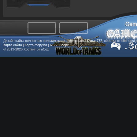
Дизайн сайта полностью принадлежит хозяину сайта
Dimas777
, вёрстка от
elite-desi
Карта сайта
|
Карта форума
|
RSS
|
Вверх
© 2013-2026
Хостинг от
uCoz