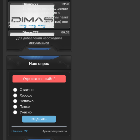
Для добавления необходима
авторизация
Наш опрос
Оцените наш сайт!?
Отлично
Хорошо
Неплохо
Плохо
Ужасно
Ответов:
22
Архив
|
Результаты