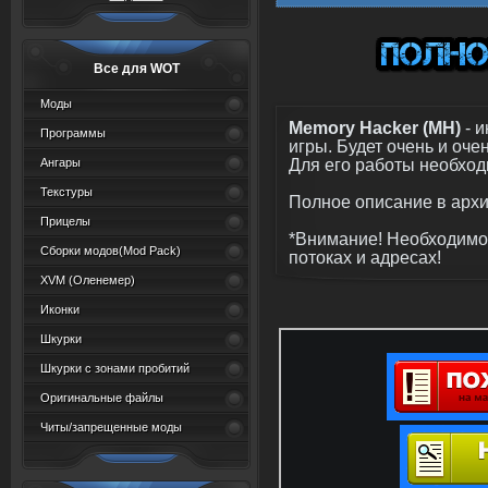
Все для WOT
Моды
Memory Hacker (MH)
- и
Программы
игры. Будет очень и оч
Для его работы необход
Ангары
Текстуры
Полное описание в архив
Прицелы
*Внимание! Необходимо
Сборки модов(Mod Pack)
потоках и адресах!
XVM (Oленемер)
Иконки
Шкурки
Шкурки с зонами пробитий
Оригинальные файлы
Читы/запрещенные моды