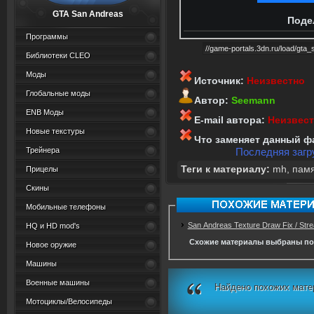
GTA San Andreas
Поде
Программы
Библиотеки CLEO
Моды
Источник:
Неизвестно
Глобальные моды
Автор:
Seemann
ENB Моды
E-mail автора:
Неизвес
Новые текстуры
Что заменяет данный ф
Трейнера
Последняя загру
Теги к материалу:
mh
,
пам
Прицелы
Скины
Мобильные телефоны
San Andreas Texture Draw Fix / St
HQ и HD mod's
Схожие материалы выбраны по
Новое оружие
Машины
Военные машины
Найдено похожих мате
Мотоциклы/Велосипеды