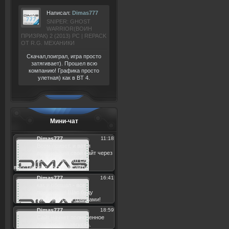
Написал:
Dimas777
SNIPER: GHOST
WARRIOR(ВОИН
ПРИЗРАК) 2 (2013) РС | REPACK
ОТ R.G. МЕХАНИКИ
Скачал,поиграл, игра просто
затягивает). Прошел всю
компанию! Графика просто
улетная) как в BT 4.
Мини-чат