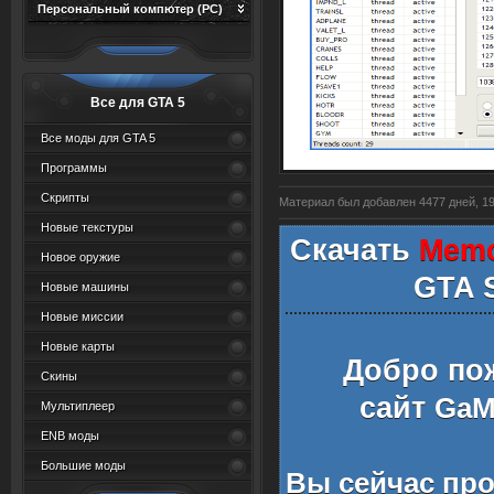
Персональный компютер (PC)
Все для GTA 5
Все моды для GTA 5
Программы
Скрипты
Материал был добавлен 4477 дней, 19 
Новые текстуры
Скачать
Memo
Новое оружие
GTA 
Новые машины
Новые миссии
Новые карты
Добро по
Скины
сайт
GaMe
Мультиплеер
ENB моды
Большие моды
Вы сейчас пр